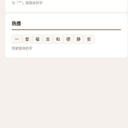
与「艹」部相关的字
热搜
一
爱
福
龙
和
德
静
安
常被查询的字