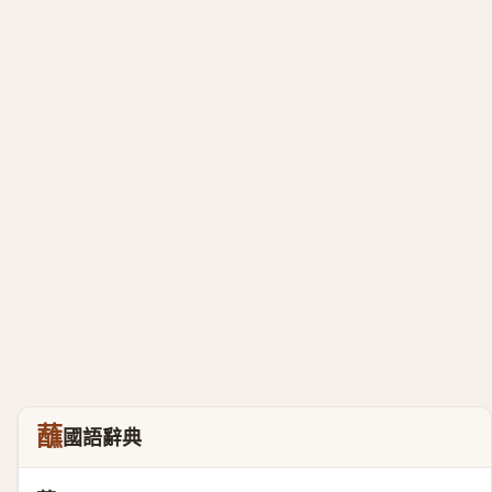
蘸
國語辭典