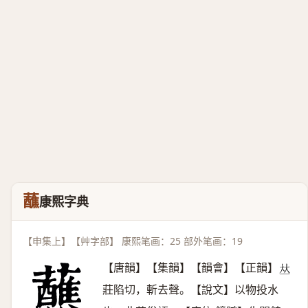
蘸
康熙字典
【申集上】【艸字部】 康熙笔画：25 部外笔画：19
【唐韻】【集韻】【韻會】【正韻】
𠀤
莊陷切，斬去聲。【說文】以物投水