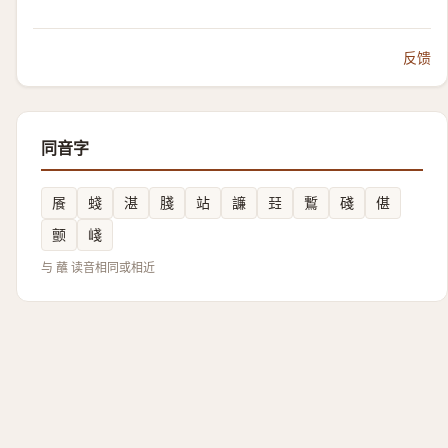
反馈
同音字
䬤
䗃
湛
䏼
站
譧
㠭
䳻
碊
偡
颤
㟞
与 蘸 读音相同或相近