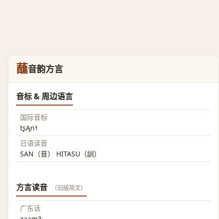
蘸
音韵方言
音标 & 周边语言
国际音标
tʂĄn˥˧
日语读音
SAN（音） HITASU（訓）
方言读音
（旧版简文）
广东话
zaam3