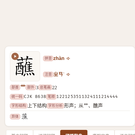
拼音
zhàn
注音
ㄓㄢˋ
艹
部首
部外
总笔画
3
22
统一码
CJK 8638
笔顺
1221253511324111214444
字形结构
字形分析
上下结构
形声；从艹、醮声
异体