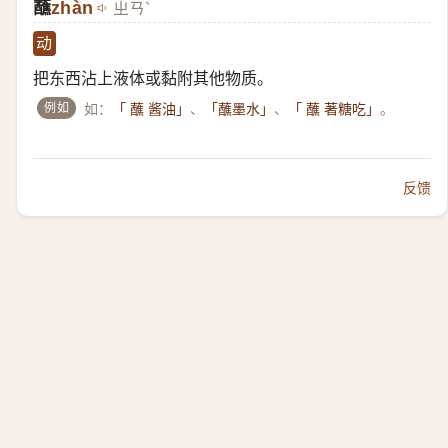
蘸
zhàn
ㄓㄢˋ
动
把东西沾上液体或黏附其他物质。
例如
如：
、
、
。
「 蘸 酱油」
「蘸墨水」
「 蘸 著糖吃」
反馈