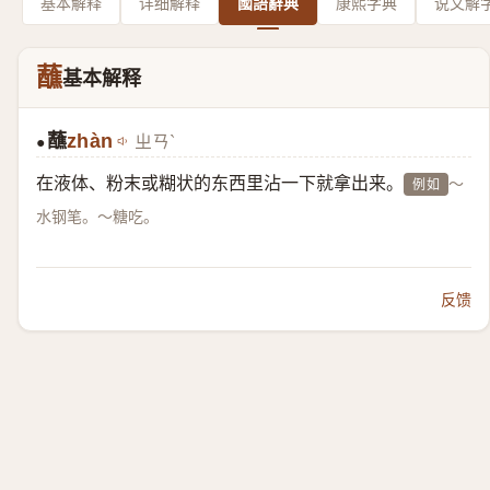
基本解释
详细解释
國語辭典
康熙字典
说文解
蘸
基本解释
蘸
zhàn
ㄓㄢˋ
●
在液体、粉末或糊状的东西里沾一下就拿出来。
～
例如
水钢笔。～糖吃。
反馈