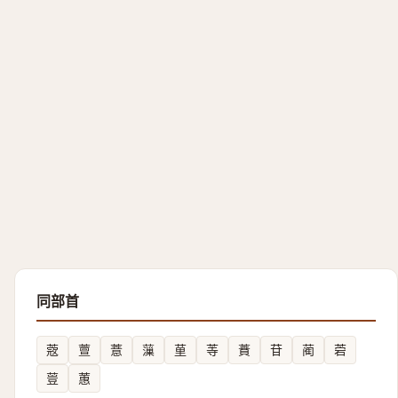
同部首
蔲
䕊
薏
薻
荲
䓁
蕡
苷
蔺
菪
䔇
蕙