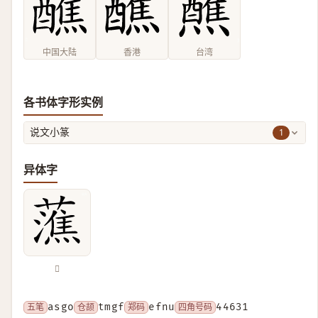
中国大陆
香港
台湾
各书体字形实例
1
说文小篆
异体字
𧀡
五笔
asgo
仓颉
tmgf
郑码
efnu
四角号码
44631