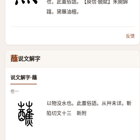
也，此蓋俗語。【庾信·鏡賦】朱開錦
蹹，黛蘸油檀。
反馈
蘸
说文解字
说文解字·蘸
卷一
以物没水也。此蓋俗語。从艸未详。斬
陷切文十三 新附