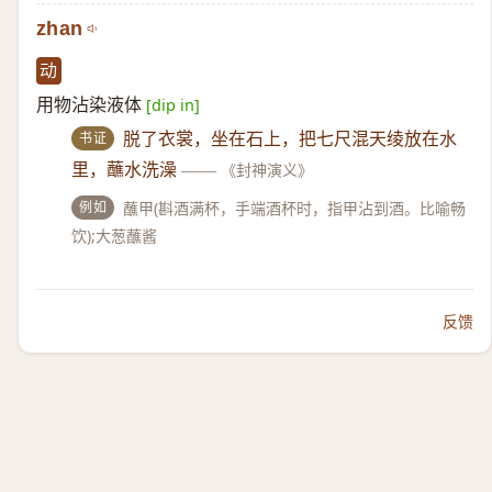
zhan
动
用物沾染液体
[dip in]
书证
脱了衣裳，坐在石上，把七尺混天绫放在水
里，蘸水洗澡
——
《封神演义》
例如
蘸甲(斟酒满杯，手端酒杯时，指甲沾到酒。比喻畅
饮);大葱蘸酱
反馈