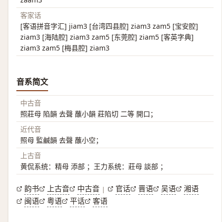
客家话
[客语拼音字汇] jiam3 [台湾四县腔] ziam3 zam5 [宝安腔]
ziam3 [海陆腔] ziam3 zam5 [东莞腔] ziam5 [客英字典]
ziam3 zam5 [梅县腔] ziam3
音系简文
中古音
照莊母 陷韻 去聲 蘸小韻 莊陷切 二等 開口；
近代音
照母 監鹹韻 去聲 蘸小空；
上古音
黄侃系统：精母 添部 ；王力系统：莊母 談部 ；
韵书
上古音
中古音
官话
晋语
吴语
湘语
|
闽语
粤语
平话
客语