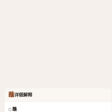
蘸
详细解释
蘸
◎