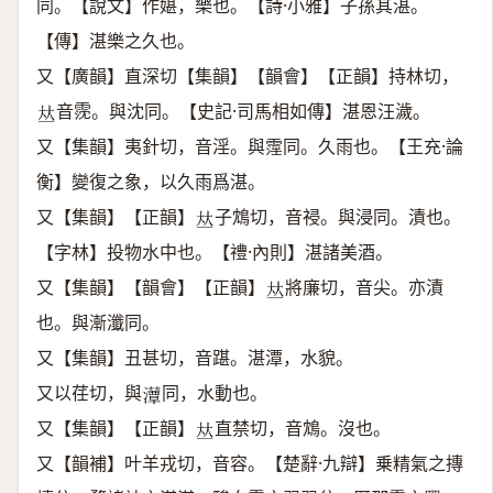
同。【說文】作媅，樂也。【詩·小雅】子孫其湛。
【傳】湛樂之久也。
又【廣韻】直深切【集韻】【韻會】【正韻】持林切，
音霃。與沈同。【史記·司馬相如傳】湛恩汪濊。
𠀤
又【集韻】夷針切，音淫。與霪同。久雨也。【王充·論
衡】變復之象，以久雨爲湛。
又【集韻】【正韻】
子鴆切，音祲。與浸同。漬也。
𠀤
【字林】投物水中也。【禮·內則】湛諸美酒。
又【集韻】【韻會】【正韻】
將廉切，音尖。亦漬
𠀤
也。與漸瀸同。
又【集韻】丑甚切，音踸。湛潭，水貌。
又以荏切，與
同，水動也。
𤂹
又【集韻】【正韻】
直禁切，音鴆。沒也。
𠀤
又【韻補】叶羊戎切，音容。【楚辭·九辯】乗精氣之摶