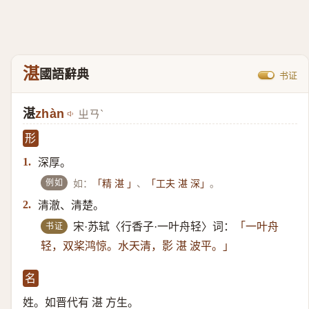
湛
國語辭典
书证
湛
zhàn
ㄓㄢˋ
形
深厚。
1.
例如
如：
、
。
「精 湛 」
「工夫 湛 深」
清澈、清楚。
2.
书证
宋·苏轼〈行香子·一叶舟轻〉词：
「一叶舟
轻，双桨鸿惊。水天清，影 湛 波平。」
名
姓。如晋代有 湛 方生。