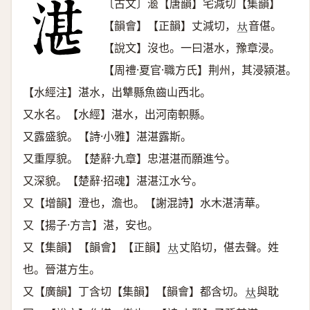
〔古文〕㴴【唐韻】宅減切【集韻】
【韻會】【正韻】丈減切，
音偡。
𠀤
【說文】沒也。一曰湛水，豫章浸。
【周禮·夏官·職方氏】荆州，其浸潁湛。
【水經注】湛水，出犨縣魚齒山西北。
又水名。【水經】湛水，出河南軹縣。
又露盛貌。【詩·小雅】湛湛露斯。
又重厚貌。【楚辭·九章】忠湛湛而願進兮。
又深貌。【楚辭·招魂】湛湛江水兮。
又【增韻】澄也，澹也。【謝混詩】水木湛淸華。
又【揚子·方言】湛，安也。
又【集韻】【韻會】【正韻】
丈陷切，偡去聲。姓
𠀤
也。晉湛方生。
又【廣韻】丁含切【集韻】【韻會】都含切。
與耽
𠀤