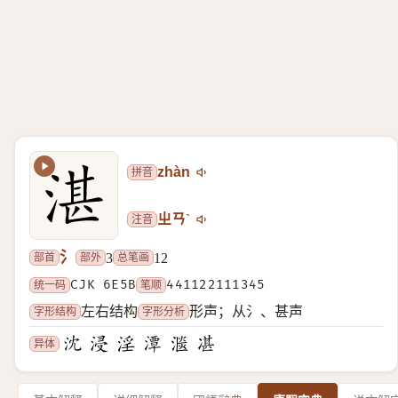
拼音
zhàn
注音
ㄓㄢˋ
氵
部首
部外
总笔画
3
12
统一码
CJK 6E5B
笔顺
441122111345
字形结构
字形分析
左右结构
形声；从氵、甚声
异体