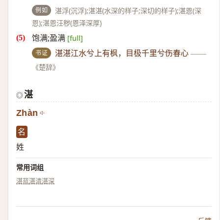
例如
湛浮(沉浮);湛湛(水深的样子;深切的样子);湛恩(深
恩);湛恩汪秽(恩泽深厚)
饱满;盈满
[full]
书证
湛湛江水兮上有枫，目极千里兮伤春心
——
《楚辞》
湛
◎
Zhàn
名
姓
常用词组
湛蓝
湛清
湛深