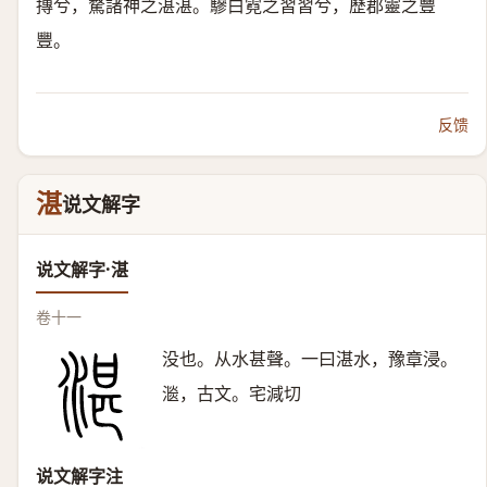
摶兮，騖諸神之湛湛。驂白霓之習習兮，歷郡靈之豐
豐。
反馈
湛
说文解字
说文解字·湛
卷十一
没也。从水甚聲。一曰湛水，豫章浸。
㴴，古文。宅減切
说文解字注