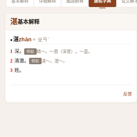
基本解释
详细解释
國語辭典
康熙字典
说文解
湛
基本解释
湛
zhàn
ㄓㄢˋ
●
深。
精～。～恩（深恩）。～蓝。
例如
清澈。
清～。澄～。
例如
姓。
反馈