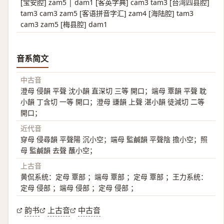
[宝安腔] zam5 | dam1 [客英字典] cam3 tam3 [台湾四县腔]
tam3 cam3 zam5 [客语拼音字汇] zam4 [海陆腔] tam3
cam3 zam5 [梅县腔] dam1
音系简文
中古音
澄母 侵韻 平聲 沈小韻 直深切 三等 開口；端母 覃韻 平聲 耽
小韻 丁含切 一等 開口；澄母 豏韻 上聲 湛小韻 徒減切 二等
開口；
近代音
穿母 侵尋韻 平聲陽 沉小空；端母 監鹹韻 平聲陰 擔小空；照
母 監鹹韻 去聲 蘸小空；
上古音
黄侃系统：定母 覃部 ；端母 覃部 ；定母 覃部 ；王力系统：
定母 侵部 ；端母 侵部 ；定母 侵部 ；
韵书
上古音
中古音