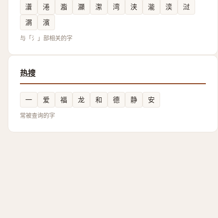
濸
淃
㴯
灦
㵖
湾
浃
㴰
湙
㳡
㴮
濱
与「氵」部相关的字
热搜
一
爱
福
龙
和
德
静
安
常被查询的字