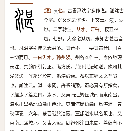
(湛)
也。
古書浮沈字多作湛。湛沈古
𣳚
今字。沉又沈之俗也。下文云。
、湛
𣳚
也。二字轉注。
从水。甚聲。
按直林
切。七部。大徐宅減切。未知古義古音
也。凡湛字引伸之義甚多。其音不一。要其古音則同直
林切而巳。
一曰湛水。豫州浸。
州各本作章。今依地理
志注、集韵所引訂正。職方氏。荊州其浸穎湛。豫州其
浸波溠。許系溠於荊、系湛於豫。葢以正經文之互譌
也。鄭注云。湛、未聞。許系諸豫。葢必實有所指矣。
水經汝水篇注曰。汝水、又東南逕繁丘城南而東南出。
湛水出犫縣北魚齒山西北。東南流歷魚齒山爲湛浦。春
秋傳襄十六年。楚晉戰於湛阪。葢卽湛水以名阪也。又
東南逕蒲城北。又東入汝。周禮鄭注曰未聞。葢偶有不