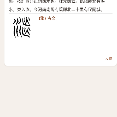
照。按許意亦正謂斯水也。杜元凱云。昆陽縣北有湛
水。東入汝。今河南南陽府葉縣北二十里有昆陽城。
(㴴)
古文。
反馈