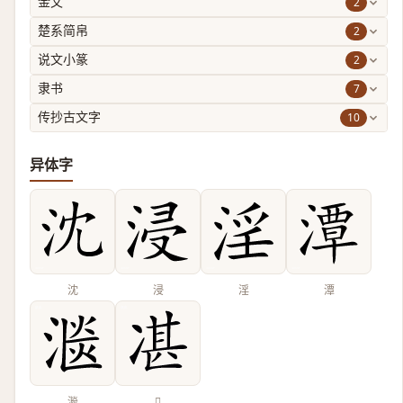
2
金文
2
楚系简帛
2
说文小篆
7
隶书
10
传抄古文字
异体字
沈
浸
淫
潭
㴴
𠗮