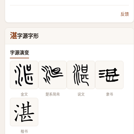
反馈
湛
字源字形
字源演变
金文
楚系简帛
说文
隶书
楷书