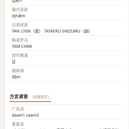
tʂĄn˥˧
唐代读音
djhæ̌m
日语读音
TAN CHIN（音） TATAERU SHIZUMU（訓）
韩语罗马
TAM CHIM
现代韩语
담
越南语
đậm
方言读音
（旧版简文）
广东话
daam1 zaam3
客家话