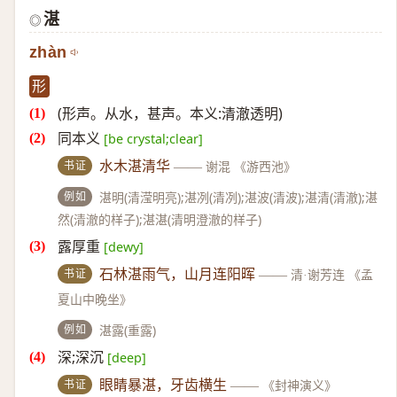
湛
◎
zhàn
形
(形声。从水，甚声。本义:清澈透明)
同本义
[be crystal;clear]
书证
水木湛清华
——
谢混 《游西池》
例如
湛明(清滢明亮);湛冽(清冽);湛波(清波);湛清(清澈);湛
然(清澈的样子);湛湛(清明澄澈的样子)
露厚重
[dewy]
书证
石林湛雨气，山月连阳晖
——
清·谢芳连 《孟
夏山中晚坐》
例如
湛露(重露)
深;深沉
[deep]
书证
眼睛暴湛，牙齿横生
——
《封神演义》