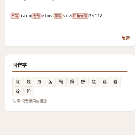
五笔
iadn
仓颉
etmv
郑码
vez
四角号码
34118
反馈
同音字
嵁
虥
䬤
菚
䪌
僝
昝
䗃
䱠
嶘
绽
䋎
与 湛 读音相同或相近