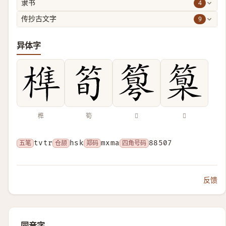
4
隶书
9
传抄古文字
异体字
榫
筍
𥰴
𥰿
五笔
tvtr
仓颉
hsk
郑码
mxma
四角号码
88507
反馈
同音字