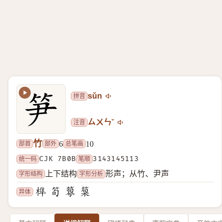
拼音
sǔn
注音
ㄙㄨㄣˇ
竹
部首
部外
总笔画
6
10
统一码
CJK 7B0B
笔顺
3143145113
字形结构
字形分析
上下结构
形声；从竹、尹声
异体