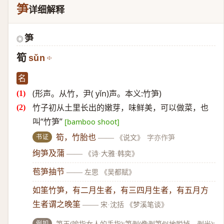
笋
详细解释
笋
◎
筍
sǔn
名
(形声。从竹，尹( yǐn)声。本义:竹笋)
竹子初从土里长出的嫩芽，味鲜美，可以做菜，也
叫“竹笋”
[bamboo shoot]
书证
筍，竹胎也
——
《说文》
字亦作笋
绚笋及蒲
——
《诗·大雅·韩奕》
苞笋抽节
——
左思 《吴都赋》
如筀竹笋，有二月生者，有三四月生者，有五月方
生者谓之晚筀
——
宋·沈括 《梦溪笔谈》
例如
笋玉(喻指女人的手指);笋剥(像剥笋似地脱掉，剥光);