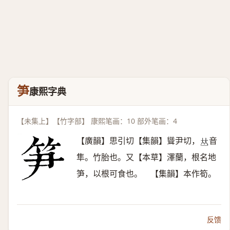
笋
康熙字典
【未集上】【竹字部】 康熙笔画：10 部外笔画：4
【廣韻】思引切【集韻】聳尹切，
音
𠀤
隼。竹胎也。又【本草】澤蘭，根名地
笋，以根可食也。 【集韻】本作筍。
反馈