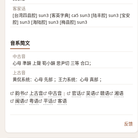
客家话
[台湾四县腔] sun3 [客英字典] ca5 sun3 [陆丰腔] sun3 [宝安
腔] sun3 [海陆腔] sun3 [梅县腔] sun3
音系简文
中古音
心母 準韻 上聲 筍小韻 思尹切 三等 合口；
上古音
黄侃系统：心母 先部 ；王力系统：心母 真部 ；
韵书
上古音
中古音
官话
吴语
赣语
湘语
|
闽语
粤语
平话
客语
反馈