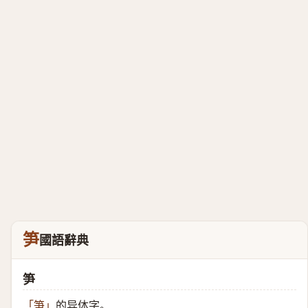
笋
國語辭典
笋
的异体字。
「
笋
」