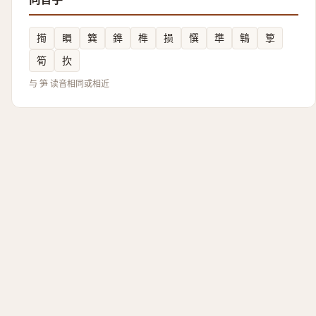
㨚
䁚
簨
鎨
榫
损
㦏
㔼
鶽
箰
筍
扻
与 笋 读音相同或相近