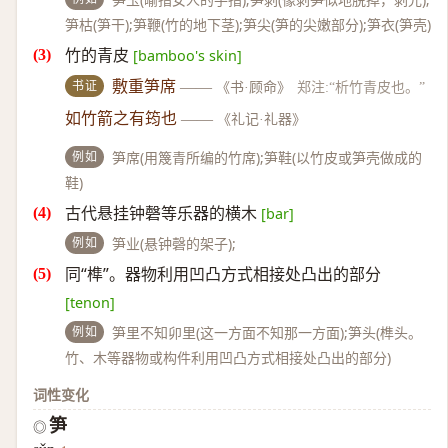
笋枯(笋干);笋鞭(竹的地下茎);笋尖(笋的尖嫩部分);笋衣(笋壳)
竹的青皮
[bamboo's skin]
书证
敷重笋席
——
《书·顾命》
郑注:“析竹青皮也。”
如竹箭之有筠也
——
《礼记·礼器》
例如
笋席(用篾青所编的竹席);笋鞋(以竹皮或笋壳做成的
鞋)
古代悬挂钟磬等乐器的横木
[bar]
例如
笋业(悬钟磬的架子);
同“榫”。器物利用凹凸方式相接处凸出的部分
[tenon]
例如
笋里不知卯里(这一方面不知那一方面);笋头(榫头。
竹、木等器物或构件利用凹凸方式相接处凸出的部分)
词性变化
笋
◎