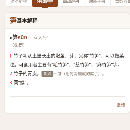
基本解释
详细解释
國語辭典
康熙字典
音韵方
笋
基本解释
笋
sǔn
ㄙㄨㄣˇ
●
（
筍）
竹子初从土里长出的嫩茎、芽，又称“竹笋”，可以做菜
吃。可食用者主要有“毛竹笋”、“慈竹笋”、“麻竹笋”等。
竹子的青皮。
～席（用竹青编成的席子）。
例如
同“
榫
”。
反馈