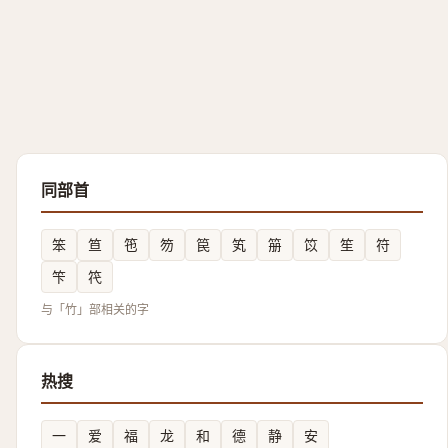
同部首
笨
笪
竾
笏
笢
笂
笧
笖
笙
符
笇
笩
与「竹」部相关的字
热搜
一
爱
福
龙
和
德
静
安