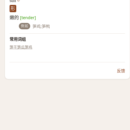
sǔn
形
嫩的
[tender]
例如
笋鸡;笋鸭
常用词组
笋干
笋瓜
笋鸡
反馈