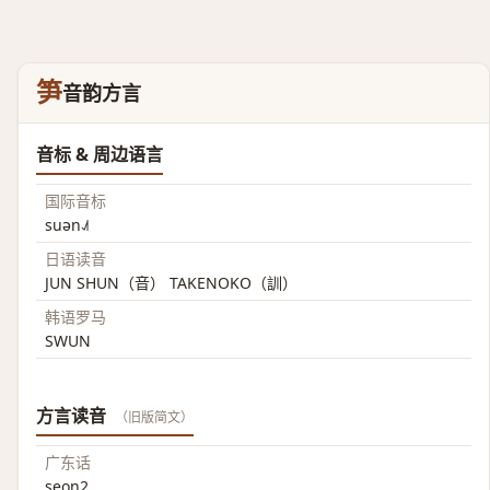
笋
音韵方言
音标 & 周边语言
国际音标
suən˨˩˦
日语读音
JUN SHUN（音） TAKENOKO（訓）
韩语罗马
SWUN
方言读音
（旧版简文）
广东话
seon2