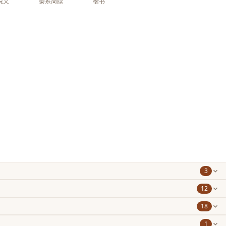
说文
秦系简牍
楷书
3
12
18
1