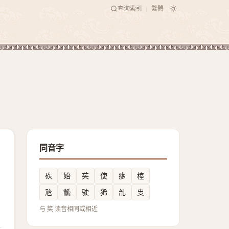
查询索引
繁體
|
同音字
䂠
始
䒨
使
痑
榁
兘
䶵
驶
狶
乨
㕜
与 笶 读音相同或相近