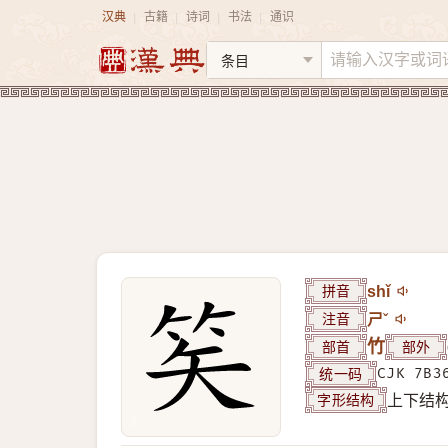
汉典
古籍
诗词
书法
通识
|
|
|
|
拼音
shǐ
注音
ㄕˇ
部首
竹
部外
统一码
CJK 7B3
字形结构
上下结