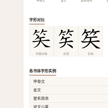
甲骨文
金文
楚系简帛
字形对比
中国大陆
台湾
日本
各书体字形实例
甲骨文
金文
楚系简帛
说文小篆