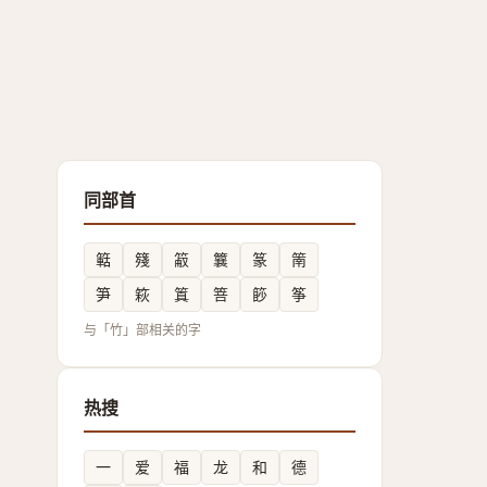
同部首
䉐
䉔
䈛
䉴
篆
䈒
笋
篍
䈯
箁
篎
筝
与「竹」部相关的字
热搜
一
爱
福
龙
和
德