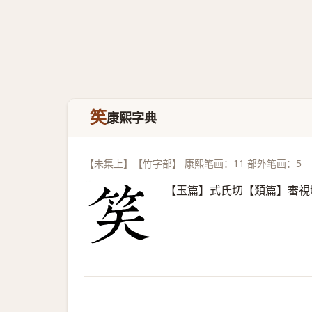
笶
康熙字典
【未集上】【竹字部】 康熙笔画：11 部外笔画：5
【玉篇】式氏切【類篇】審視