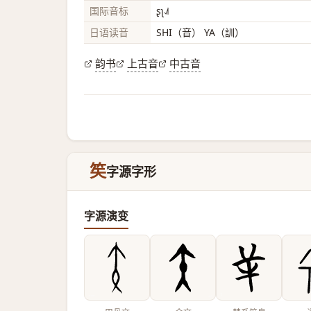
国际音标
ʂʅ˨˩˦
日语读音
SHI（音） YA（訓）
韵书
上古音
中古音
笶
字源字形
字源演变