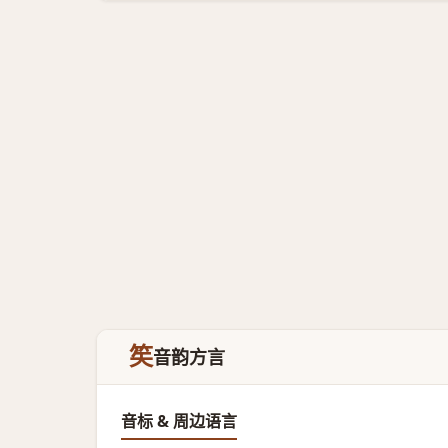
笶
音韵方言
音标 & 周边语言