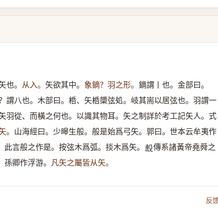
矢也。
从入。
矢欲其中。
象鏑？羽之形。
鏑謂丨也。金部曰。
？謂八也。木部曰。桰、矢桰檃弦処。岐其耑以居弦也。羽謂一
矢羽從、而橫之何也。以識其物耳。矢之制詳於考工記矢人。式
矢。
山海經曰。少暤生般。般是始爲弓矢。郭曰。世本云牟夷作
。此言般之作是。按弦木爲弧。掞木爲矢。
傳系諸黃帝堯舜之
𣪠
。孫卿作浮游。
凡矢之屬皆从矢。
反