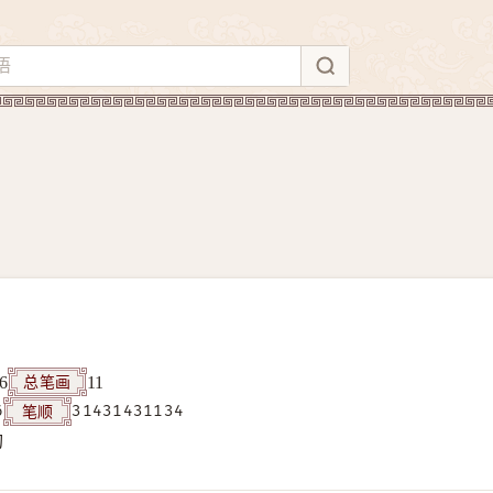
总笔画
6
11
笔顺
6
31431431134
构