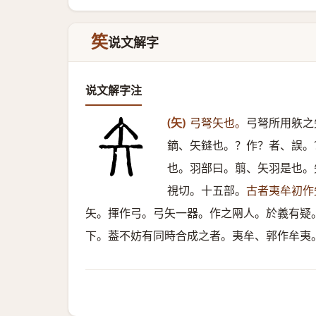
笶
说文解字
说文解字注
(矢)
弓弩矢也。
弓弩所用䠶之
鏑、矢鏠也。？作？者、誤。
也。羽部曰。翦、矢羽是也。
視切。十五部。
古者夷牟初作
矢。揮作弓。弓矢一器。作之㒳人。於義有疑
下。葢不妨有同時合成之者。夷牟、郭作牟夷