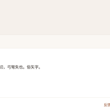
切，弓弩失也。俗矢字。
反