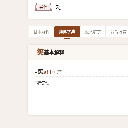
异体
基本解释
康熙字典
说文解字
音韵方言
笶
基本解释
笶
shǐ
ㄕˇ
●
同“
矢
”。