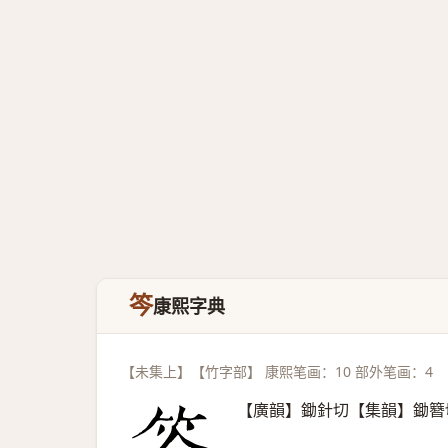
笒
康熙字典
【未集上】【竹字部】 康熙笔画：10 部外笔画：4
【廣韻】鋤針切【集韻】鋤簪