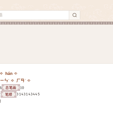
hán
ㄧㄣˋ
ㄏㄢˊ
总笔画
6
10
笔顺
2
3143143445
构