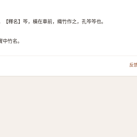
。【釋名】笒，橫在車前，織竹作之，孔笒笒也。
實中竹名。
反