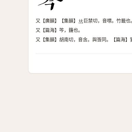
又【廣韻】【集韻】
巨禁切，音噤。竹籖也
𠀤
又【篇海】笒，籛也。
又【集韻】胡南切，音含。與筨同。【篇海】