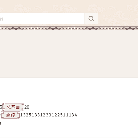
总笔画
5
20
笔顺
9
13251331233122511134
构