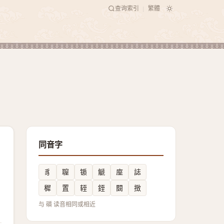
查询索引
繁體
|
同音字
豸
䏄
锧
䚦
庢
誌
穉
置
轾
銍
䦯
㨖
与 礩 读音相同或相近