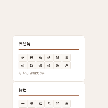
同部首
硏
碍
硇
硤
礉
䃡
硒
硄
䃨
磠
礘
碠
与「石」部相关的字
热搜
一
爱
福
龙
和
德