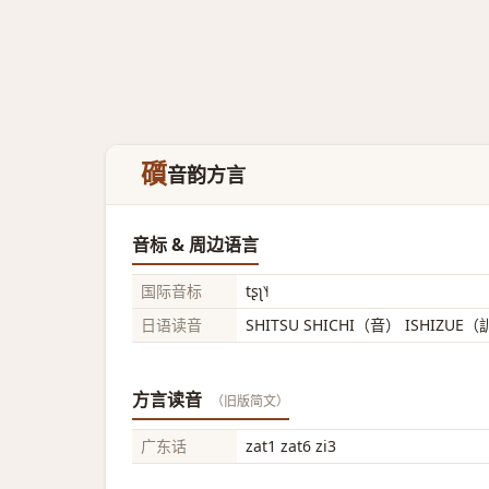
礩
音韵方言
音标 & 周边语言
国际音标
tʂʅ˥˧
日语读音
SHITSU SHICHI（音） ISHIZUE
方言读音
（旧版简文）
广东话
zat1 zat6 zi3