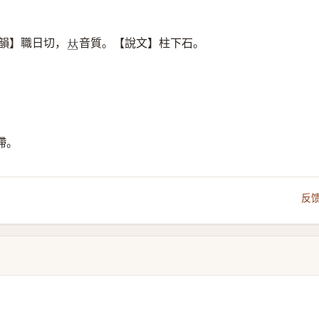
韻】職日切，
音質。【說文】柱下石。
𠀤
滯。
反