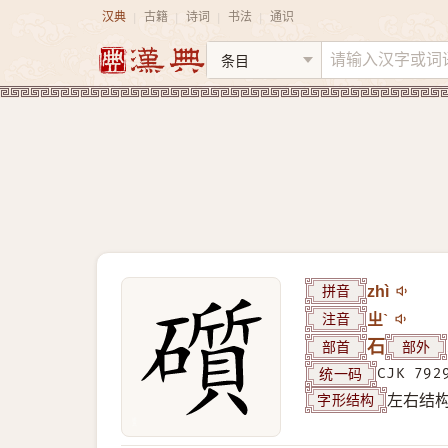
汉典
古籍
诗词
书法
通识
|
|
|
|
拼音
zhì
注音
ㄓˋ
部首
石
部外
统一码
CJK 792
字形结构
左右结