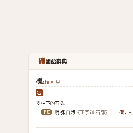
礩
國語辭典
礩
zhí
ㄓˊ
名
支柱下的石头。
书证
明·张自烈
《正字通·石部》
：
「础，柱