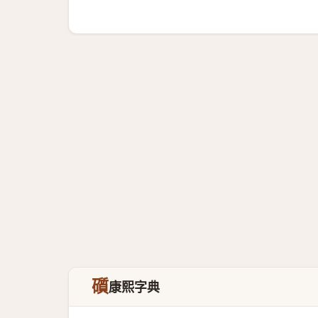
礩
康熙字典