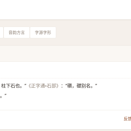
音韵方言
字源字形
，柱下石也。”
：“礩，礎别名。”
《正字通•石部》
。”
反