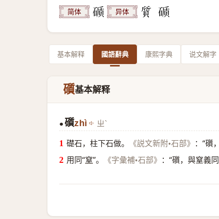
简体
异体
基本解释
國語辭典
康熙字典
说文解字
礩
基本解释
礩
zhì
ㄓˋ
●
礎石，柱下石做。
：“礩
《説文新附•石部》
用同“
窒
”。
：“礩，與窒義同
《字彙補•石部》