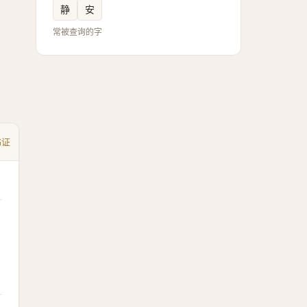
静
安
常被查询的字
书证