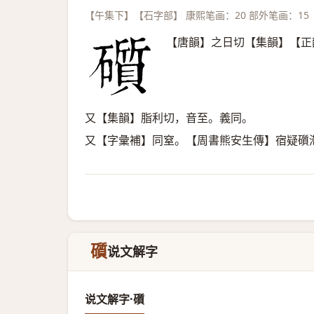
【午集下】【石字部】 康熙笔画：20 部外笔画：15
【唐韻】之日切【集韻】【正
又【集韻】脂利切，音至。義同。
又【字彙補】同窒。【周書熊安生傳】宿疑礩
礩
说文解字
说文解字·礩