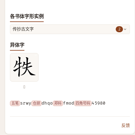
各书体字形实例
2
传抄古文字
异体字
𤙈
五笔
srwy
仓颉
dhqo
郑码
fmod
四角号码
45980
反馈