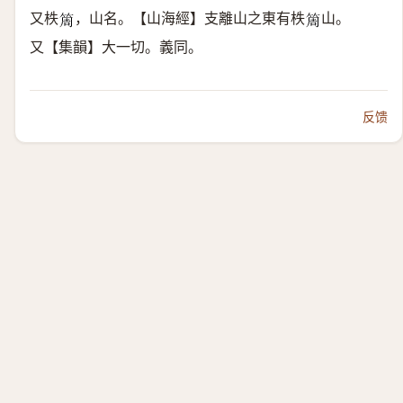
又柣
，山名。【山海經】支離山之東有柣
山。
𥮐
𥮐
又【集韻】大一切。義同。
反馈