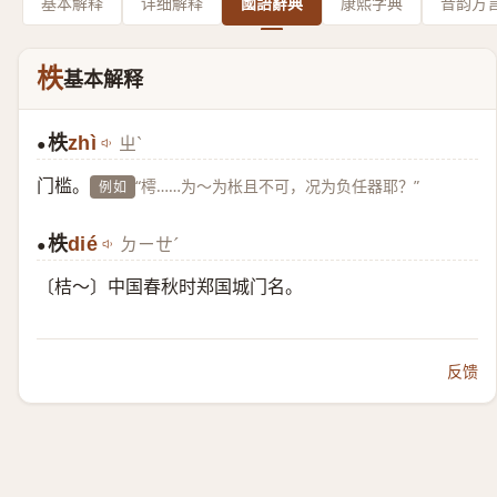
基本解释
详细解释
國語辭典
康熙字典
音韵方
柣
基本解释
柣
zhì
ㄓˋ
●
门槛。
“樗……为～为枨且不可，况为负任器耶？”
例如
柣
dié
ㄉㄧㄝˊ
●
〔桔～〕中国春秋时郑国城门名。
反馈