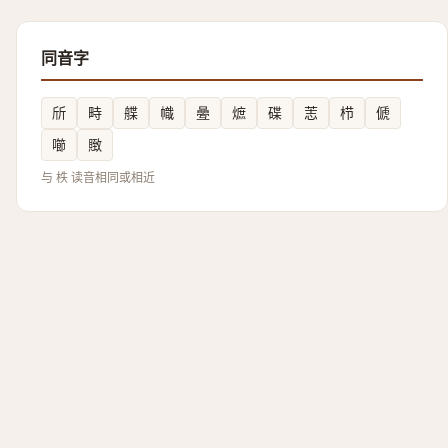
同音字
斦
畤
艓
幟
㬪
熫
碟
䓌
栉
傂
㘉
䞃
与 柣 读音相同或相近