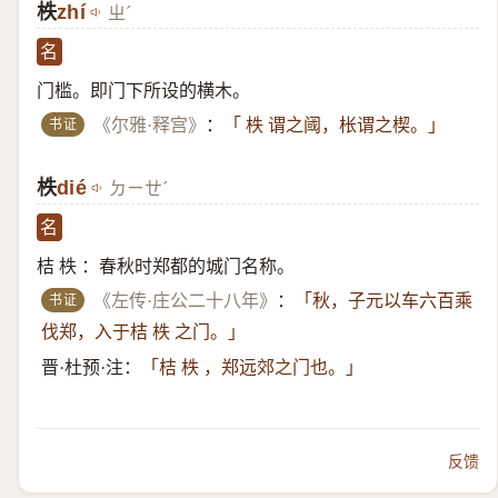
柣
zhí
ㄓˊ
名
门槛。即门下所设的横木。
书证
《尔雅·释宫》
：
「 柣 谓之阈，枨谓之楔。」
柣
dié
ㄉㄧㄝˊ
名
桔 柣 ：春秋时郑都的城门名称。
书证
《左传·庄公二十八年》
：
「秋，子元以车六百乘
伐郑，入于桔 柣 之门。」
晋·杜预·注：
「桔 柣 ，郑远郊之门也。」
反馈