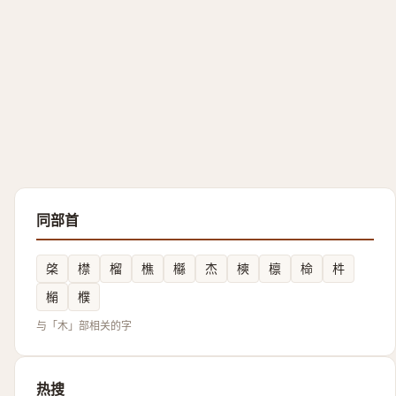
同部首
棨
㯲
榴
樵
㰃
杰
樉
檩
椧
㭌
㯞
㯷
与「木」部相关的字
热搜