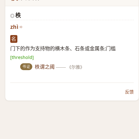
柣
◎
zhì
名
门下的作为支持物的横木条、石条或金属条;门槛
[threshold]
书证
柣谓之阈
——
《尔雅》
反馈