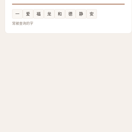
一
爱
福
龙
和
德
静
安
常被查询的字