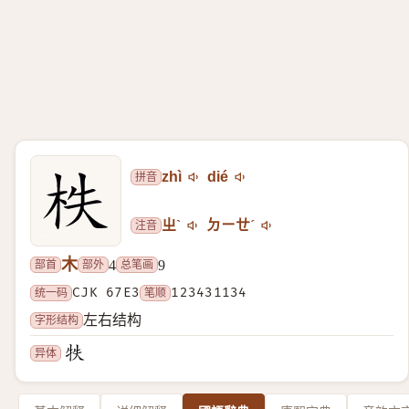
拼音
zhì
dié
注音
ㄓˋ
ㄉㄧㄝˊ
木
部首
部外
总笔画
4
9
统一码
CJK 67E3
笔顺
123431134
字形结构
左右结构
异体