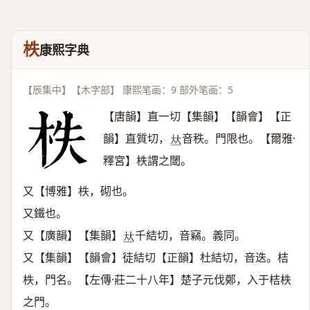
柣
康熙字典
【辰集中】【木字部】 康熙笔画：9 部外笔画：5
【唐韻】直一切【集韻】【韻會】【正
韻】直質切，
音秩。門限也。【爾雅·
𠀤
釋宮】柣謂之閾。
又【博雅】柣，砌也。
又鐵也。
又【廣韻】【集韻】
千結切，音竊。義同。
𠀤
又【集韻】【韻會】徒結切【正韻】杜結切，音迭。桔
柣，門名。【左傳·莊二十八年】楚子元伐鄭，入于桔柣
之門。