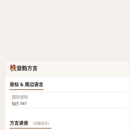
柣
音韵方言
音标 & 周边语言
国际音标
tʂʅ˥˧; tiɛ˧˥
方言读音
（旧版简文）