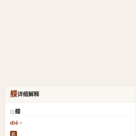
艓
详细解释
艓
◎
dié
名