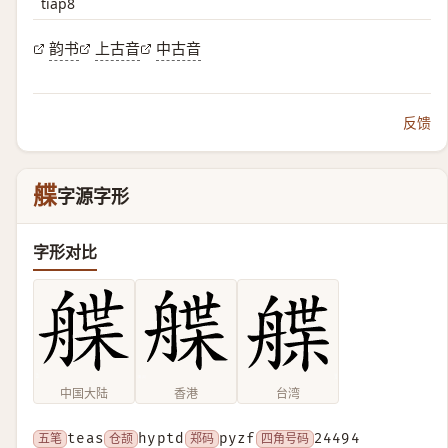
tiap8
韵书
上古音
中古音
反馈
艓
字源字形
字形对比
中国大陆
香港
台湾
五笔
teas
仓颉
hyptd
郑码
pyzf
四角号码
24494