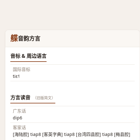
艓
音韵方言
音标 & 周边语言
国际音标
tiɛ˧˥
方言读音
（旧版简文）
广东话
dip6
客家话
[海陆腔] tiap8 [客英字典] tiap8 [台湾四县腔] tiap8 [梅县腔]