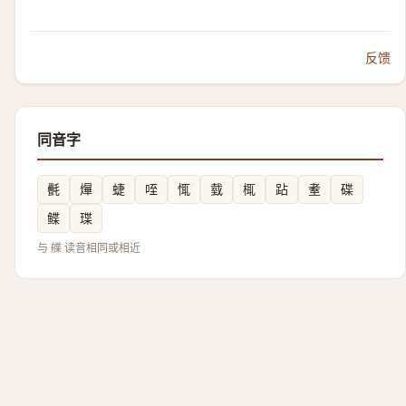
反馈
同音字
㲲
㷸
蜨
咥
㤴
臷
㭯
跕
耊
碟
鲽
㻡
与 艓 读音相同或相近