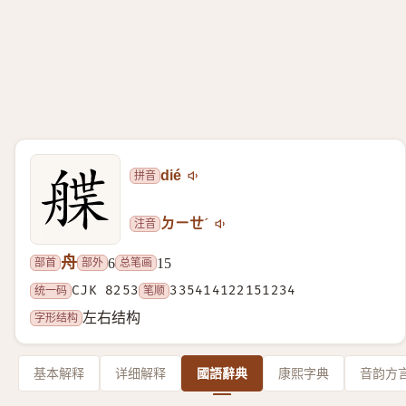
拼音
dié
注音
ㄉㄧㄝˊ
舟
部首
部外
总笔画
6
15
统一码
CJK 8253
笔顺
335414122151234
字形结构
左右结构
基本解释
详细解释
國語辭典
康熙字典
音韵方