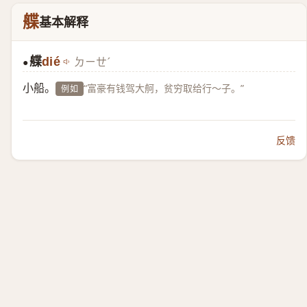
艓
基本解释
艓
dié
ㄉㄧㄝˊ
●
小船。
“富豪有钱驾大舸，贫穷取给行～子。”
例如
反馈