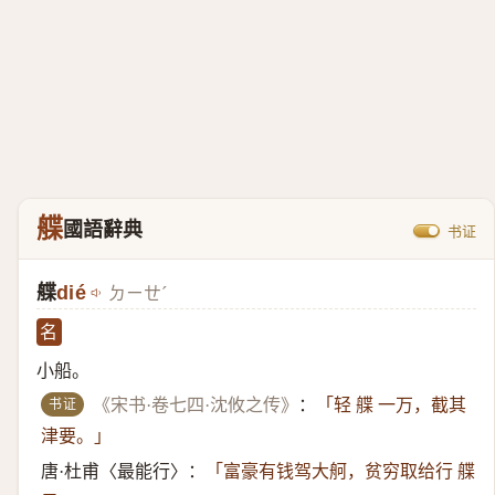
艓
國語辭典
书证
艓
dié
ㄉㄧㄝˊ
名
小船。
书证
《宋书·卷七四·沈攸之传》
：
「轻 艓 一万，截其
津要。」
唐·杜甫〈最能行〉：
「富豪有钱驾大舸，贫穷取给行 艓