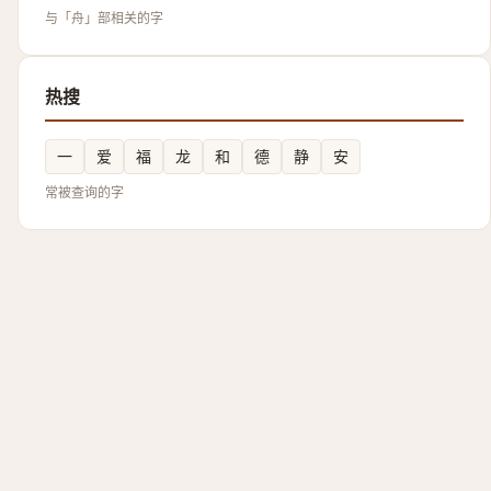
与「舟」部相关的字
热搜
一
爱
福
龙
和
德
静
安
常被查询的字