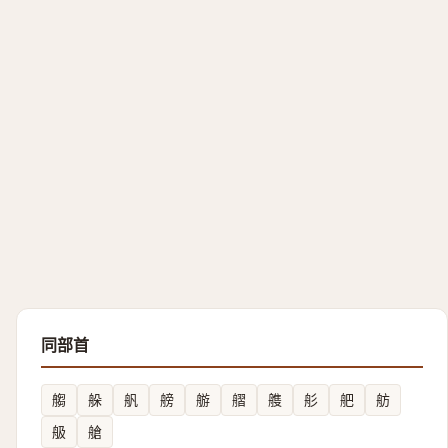
同部首
䑼
䑮
舤
艕
䑻
䒁
䑾
䑣
舥
舫
䑥
艙