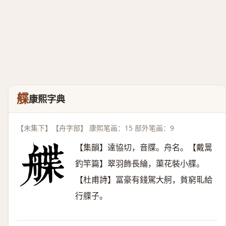
艓
康熙字典
【未集下】【舟字部】 康熙笔画：15 部外笔画：9
【集韻】達協切，音牒。舟名。【戴暠
釣竿篇】翠羽飾長綸，蕖花裝小艓。
【杜甫詩】冨豪有錢駕大舸，貧窮耴給
行艓子。