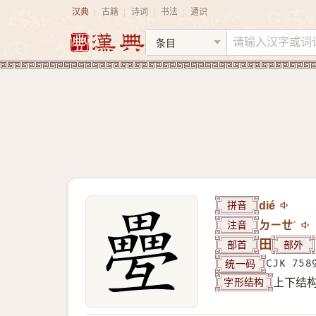
汉典
古籍
诗词
书法
通识
|
|
|
|
拼音
dié
注音
ㄉㄧㄝˊ
部首
田
部外
统一码
CJK 758
字形结构
上下结