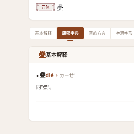
异体
基本解释
康熙字典
音韵方言
字源字形
疉
基本解释
疉
dié
ㄉㄧㄝˊ
●
同“
疊
”。