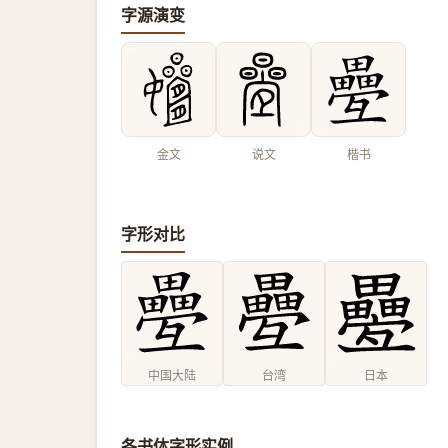
字源演变
金文
说文
楷书
字形对比
中国大陆
台湾
日本
各书体字形实例