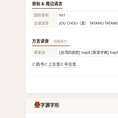
音标 & 周边语言
国际音标
tiɛ˧˥
日语读音
JOU CHOU（音） TATAMU TATA
方言读音
（旧版简文）
客家话
[台湾四县腔] tiap8 [客英字典] tiap8 
韵书
上古音
中古音
疉
字源字形