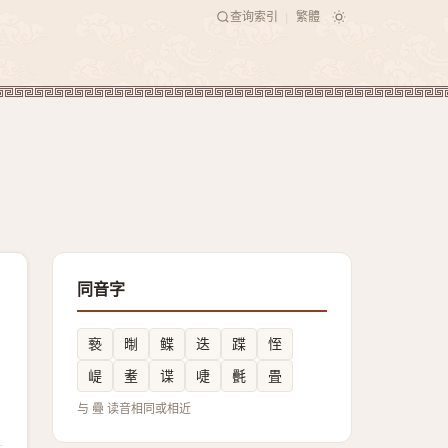
查询索引
繁體
|
同音字
䙝
㫼
鲽
迭
蹀
恎
崼
耊
谍
啑
㲲
畳
与 疉 读音相同或相近