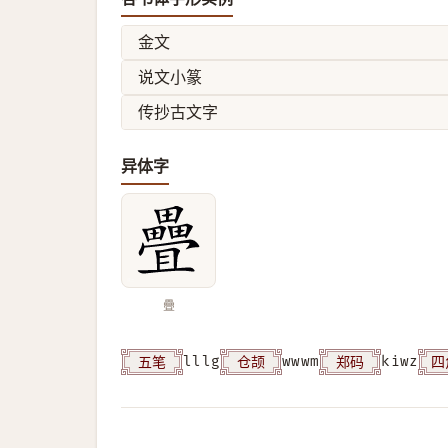
金文
说文小篆
传抄古文字
异体字
疊
五笔
仓颉
郑码
四
lllg
wwwm
kiwz