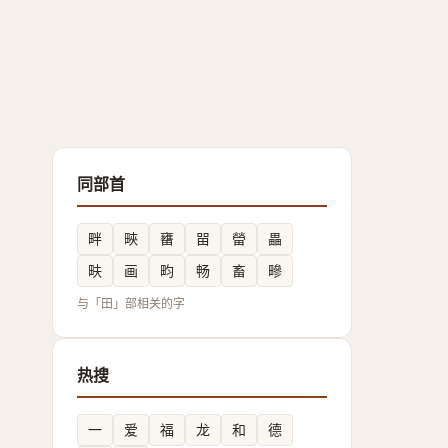
同部首
畔
㽠
㽫
㽞
㽦
畾
畉
画
畇
畅
畜
㽩
与「田」部相关的字
热搜
一
爱
福
龙
和
德