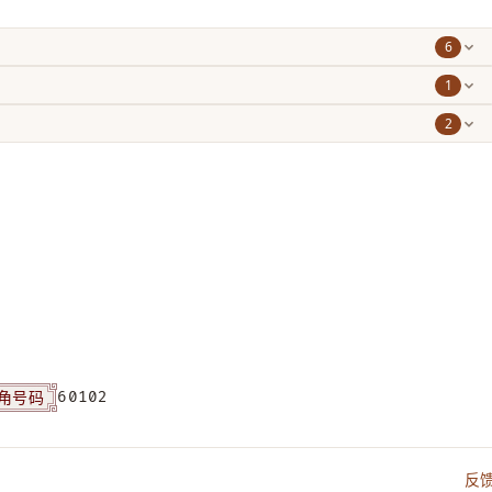
6
1
2
角号码
60102
反