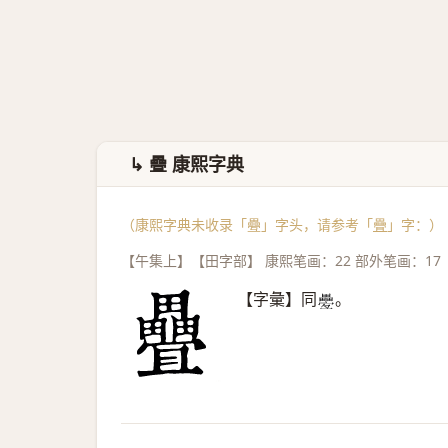
↳ 疊 康熙字典
（康熙字典未收录「疉」字头，请参考「
疊
」字：）
【午集上】【田字部】 康熙笔画：22 部外笔画：17
【字彙】同
。
𤴁