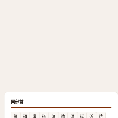
同部首
碆
硱
礸
碤
碹
碖
磴
䂸
䂨
磅