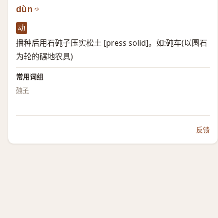
dùn
动
播种后用石砘子压实松土 [press solid]。如:砘车(以圆石
为轮的碾地农具)
常用词组
砘子
反馈