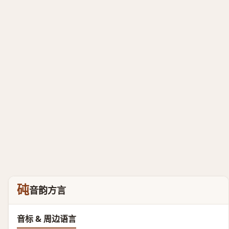
砘
音韵方言
音标 & 周边语言