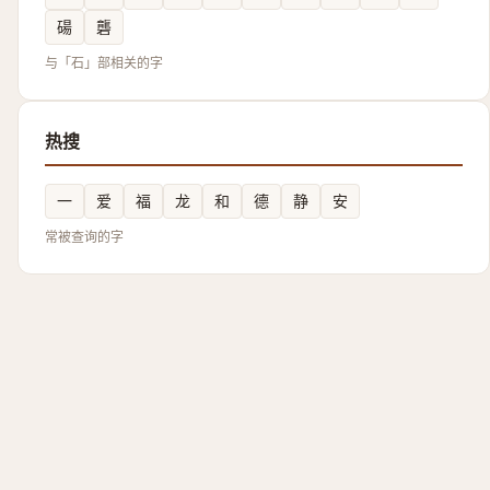
碭
礱
与「石」部相关的字
热搜
一
爱
福
龙
和
德
静
安
常被查询的字