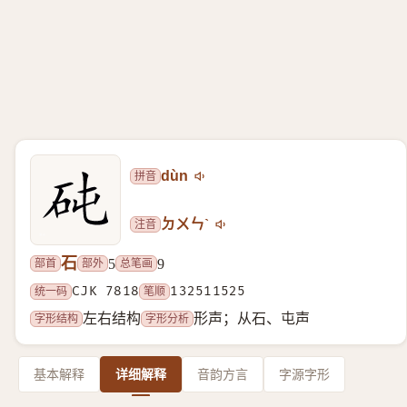
拼音
dùn
注音
ㄉㄨㄣˋ
石
部首
部外
总笔画
5
9
统一码
CJK 7818
笔顺
132511525
字形结构
字形分析
左右结构
形声；从石、屯声
基本解释
详细解释
音韵方言
字源字形