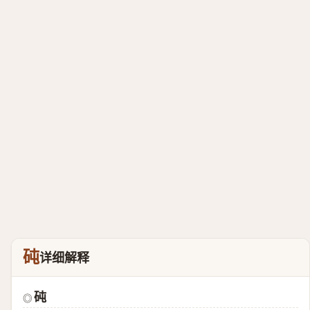
砘
详细解释
砘
◎