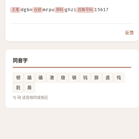
五笔
dgbn
仓颉
mrpu
郑码
ghzi
四角号码
15617
反馈
同音字
顿
踲
碷
潡
燉
頓
钝
豚
遁
忳
䤜
盾
与 砘 读音相同或相近