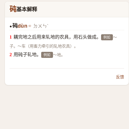
砘
基本解释
砘
dùn
ㄉㄨㄣˋ
●
耩完地之后用来轧地的农具，用石头做成。
～
例如
子。～车（用畜力牵引的轧地农具）。
用砘子轧地。
～地。
例如
反馈