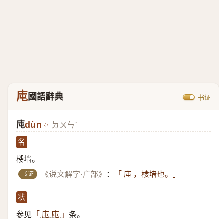
庉
國語辭典
书证
庉
dùn
ㄉㄨㄣˋ
名
楼墙。
书证
《说文解字·广部》
：
「 庉 ，楼墙也。」
状
参见
条。
「
庉 庉
」