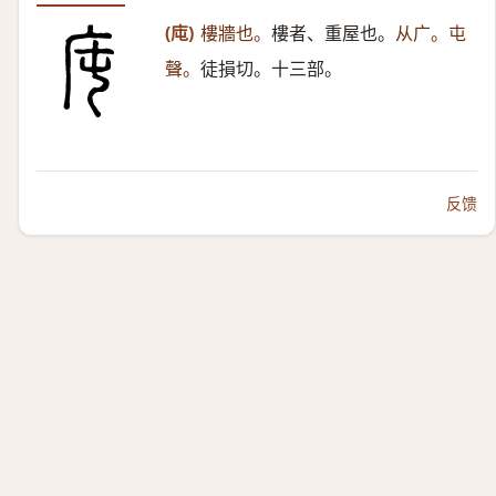
(庉)
樓牆也。
樓者、重屋也。
从广。屯
聲。
徒損切。十三部。
反馈