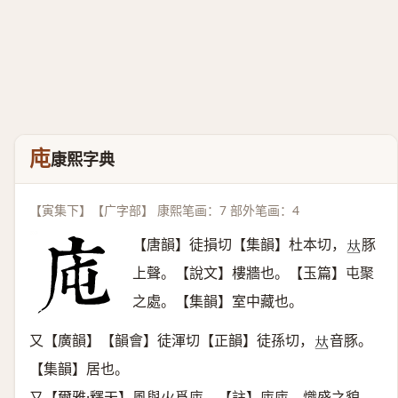
庉
康熙字典
【寅集下】【广字部】 康熙笔画：7 部外笔画：4
【唐韻】徒損切【集韻】杜本切，
豚
𠀤
上聲。【說文】樓牆也。【玉篇】屯聚
之處。【集韻】室中藏也。
又【廣韻】【韻會】徒渾切【正韻】徒孫切，
音豚。
𠀤
【集韻】居也。
又【爾雅·釋天】風與火爲庉。【註】庉庉，熾盛之貌。