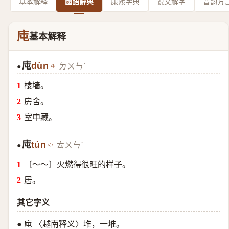
基本解释
國語辭典
康熙字典
说文解字
音韵方
庉
基本解释
庉
dùn
ㄉㄨㄣˋ
●
楼墙。
房舍。
室中藏。
庉
tún
ㄊㄨㄣˊ
●
〔～～〕火燃得很旺的样子。
居。
其它字义
● 庉 〈越南释义〉堆，一堆。