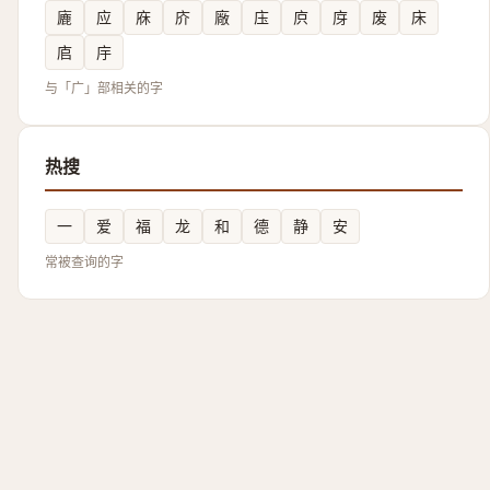
廘
应
庥
庎
廠
庒
㡶
庌
废
床
㢂
㡰
与「广」部相关的字
热搜
一
爱
福
龙
和
德
静
安
常被查询的字