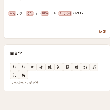
𢇠
五笔
ygbn
仓颉
ipu
郑码
tghz
四角号码
00217
反馈
同音字
坉
坉
臀
碷
魨
饨
憞
踲
鈍
遁
䤜
钝
与 庉 读音相同或相近