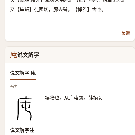
又【集韻】徒困切，豚去聲。【博雅】舍也。
反馈
庉
说文解字
说文解字·庉
卷九
樓牆也。从广屯聲。徒損切
说文解字注