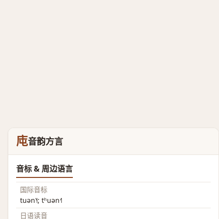
庉
音韵方言
音标 & 周边语言
国际音标
tuən˥˧; tʰuən˧˥
日语读音