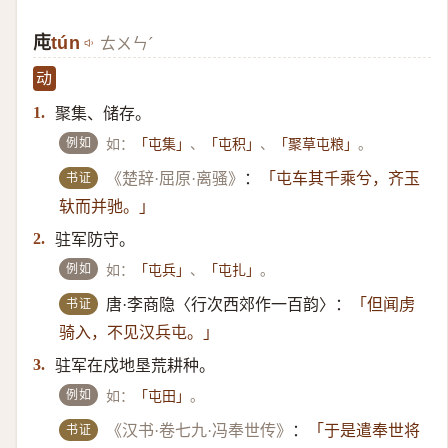
庉
tún
ㄊㄨㄣˊ
动
聚集、储存。
1.
例如
如：
、
、
。
「屯集」
「屯积」
「聚草屯粮」
书证
《楚辞·屈原·离骚》
：
「屯车其千乘兮，齐玉
轪而并驰。」
驻军防守。
2.
例如
如：
、
。
「屯兵」
「屯扎」
书证
唐·李商隐〈行次西郊作一百韵〉：
「但闻虏
骑入，不见汉兵屯。」
驻军在戍地垦荒耕种。
3.
例如
如：
。
「屯田」
书证
《汉书·卷七九·冯奉世传》
：
「于是遣奉世将