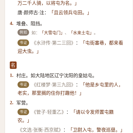
万二千人骑，以将屯为名。」
唐·颜师古·注：
「且云领兵屯田。」
堆叠、阻挡。
4.
例如
如：
、
。
「大雪屯门」
「水来土屯」
书证
《水浒传·第二三回》
：
「屯街塞巷，都来看
迎大虫。」
名
村庄。如大陆地区辽宁沈阳的皇姑屯。
1.
书证
《红楼梦·第三九回》
：
「他是乡屯里的人，
老实，那里搁的住你打趣他！」
军营。
2.
书证
《管子·轻重乙》
：
「请以令发师置屯籍
农。」
《文选·张衡·西京赋》
：
「卫尉入屯，警夜巡昼。」