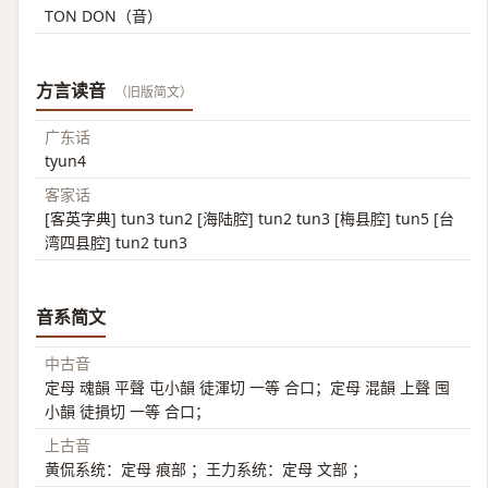
TON DON（音）
方言读音
（旧版简文）
广东话
tyun4
客家话
[客英字典] tun3 tun2 [海陆腔] tun2 tun3 [梅县腔] tun5 [台
湾四县腔] tun2 tun3
音系简文
中古音
定母 魂韻 平聲 屯小韻 徒渾切 一等 合口；定母 混韻 上聲 囤
小韻 徒損切 一等 合口；
上古音
黄侃系统：定母 痕部 ；王力系统：定母 文部 ；