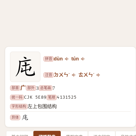
拼音
dùn
tún
注音
ㄉㄨㄣˋ
ㄊㄨㄣˊ
广
部首
部外
总笔画
3
7
统一码
CJK 5E89
笔顺
4131525
字形结构
左上包围结构
异体