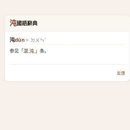
沌
國語辭典
沌
dùn
ㄉㄨㄣˋ
参见
条。
「
混 沌
」
反馈