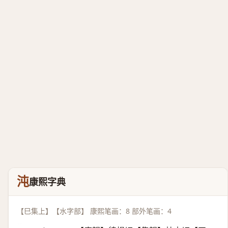
沌
康熙字典
【巳集上】【水字部】 康熙笔画：8 部外笔画：4