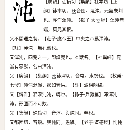
【廣韻】徒損切【集韻】杜本切【正
韻】徒本切，
音囤。混沌，元氣未判
𠀤
也。亦作渾沌。【揚子·太
經】渾沌無
𤣥
端，莫見其根。
又不開通之貌。【莊子·應帝王】中央之帝爲渾沌。
【註】渾沌，無孔竅也。
又渾沌，四兇之一。卽讙兜也。本獸名。【神異經】崑
崙有惡獸，名曰渾沌。
又【廣韻】【集韻】
徒渾切，音屯。水勢也。【枚乗·
𠀤
七發】沌沌混混，狀如奔馬。【註】波相隨貌。
又【博雅】混混沌沌，轉也。【孫子·兵勢篇】渾渾沌
沌，形圓而不可敗。
又【集韻】殊倫切，音淳。與純同。粹也。
又都困切，音頓。與忳同。愚貌。【老子·道德經】忳忳