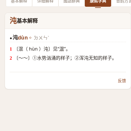
基本解释
详细解释
國語辭典
康熙字典
音韵方
沌
基本解释
沌
dùn
ㄉㄨㄣˋ
●
〔混（ hùn ）沌〕见“
混
”。
〔～～〕①水势汹涌的样子；②浑沌无知的样子。
反馈