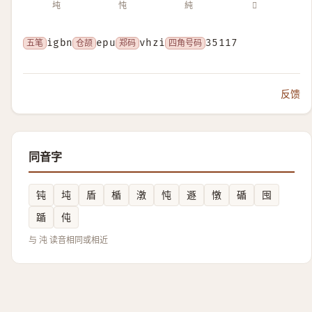
坉
忳
純
𣲃
五笔
igbn
仓颉
epu
郑码
vhzi
四角号码
35117
反馈
同音字
钝
坉
盾
楯
潡
忳
遯
憞
碷
囤
踲
伅
与 沌 读音相同或相近