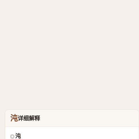
沌
详细解释
沌
◎