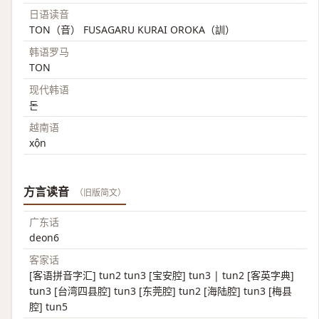
日语读音
TON（音） FUSAGARU KURAI OROKA（訓）
韩语罗马
TON
现代韩语
돈
越南语
xộn
方言读音
（旧版简文）
广东话
deon6
客家话
[客语拼音字汇] tun2 tun3 [宝安腔] tun3 | tun2 [客英字典]
tun3 [台湾四县腔] tun3 [东莞腔] tun2 [海陆腔] tun3 [梅县
腔] tun5