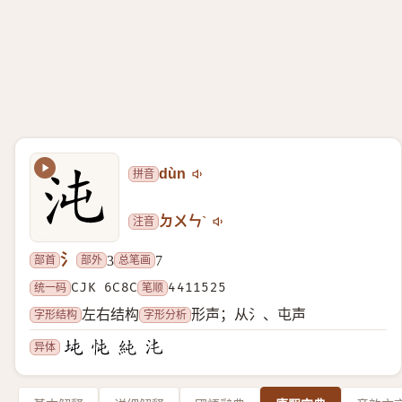
拼音
dùn
注音
ㄉㄨㄣˋ
氵
部首
部外
总笔画
3
7
统一码
CJK 6C8C
笔顺
4411525
字形结构
字形分析
左右结构
形声；从氵、屯声
异体