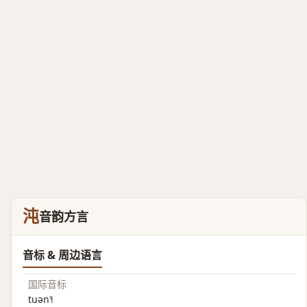
沌
音韵方言
音标 & 周边语言
国际音标
tuən˥˧