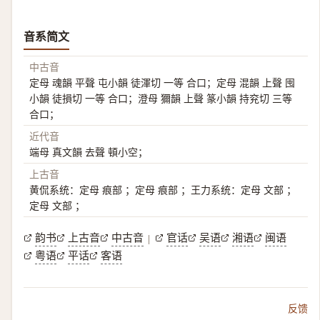
音系简文
中古音
定母 魂韻 平聲 屯小韻 徒渾切 一等 合口；定母 混韻 上聲 囤
小韻 徒損切 一等 合口；澄母 獮韻 上聲 篆小韻 持兖切 三等
合口；
近代音
端母 真文韻 去聲 頓小空；
上古音
黄侃系统：定母 痕部 ；定母 痕部 ；王力系统：定母 文部 ；
定母 文部 ；
韵书
上古音
中古音
官话
吴语
湘语
闽语
|
粤语
平话
客语
反馈