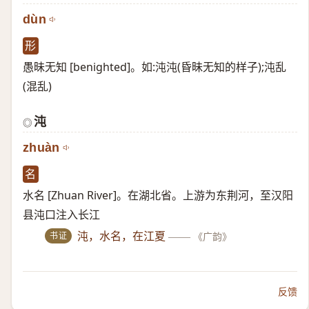
dùn
形
愚昧无知 [benighted]。如:沌沌(昏昧无知的样子);沌乱
(混乱)
沌
◎
zhuàn
名
水名 [Zhuan River]。在湖北省。上游为东荆河，至汉阳
县沌口注入长江
书证
沌，水名，在江夏
——
《广韵》
反馈