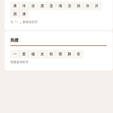
潢
沣
㳖
漬
淕
㴳
泾
涧
沵
沜
淍
湅
与「氵」部相关的字
热搜
一
爱
福
龙
和
德
静
安
常被查询的字