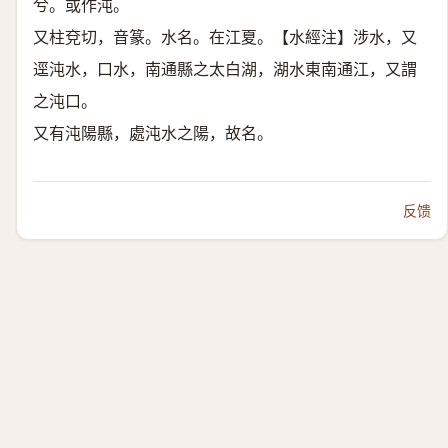
兮。或作沌。
又柱兗切，音篆。水名。在江夏。【水經注】涉水，又
逕沌水，口水，南通縣之太白湖，湖水東南通江，又謂
之沌口。
又有沌陽縣，處沌水之陽，故名。
反馈