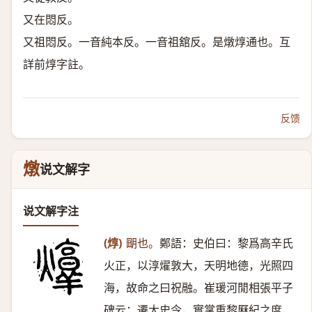
又在悶反。
又祖悶反。一音純本反。一音祖舘反。是燉焞通也。互
詳前焞字註。
反馈
燉
说文解字
说文解字注
(焞)
朙也。
鄭語：史伯曰：黎爲高辛氏
火正，以淳燿敦大，天明地德，光照四
海，故命之曰祝融。崔瑗河閒相張平子
碑云：遷大史令，實掌重黎厤紀之度，