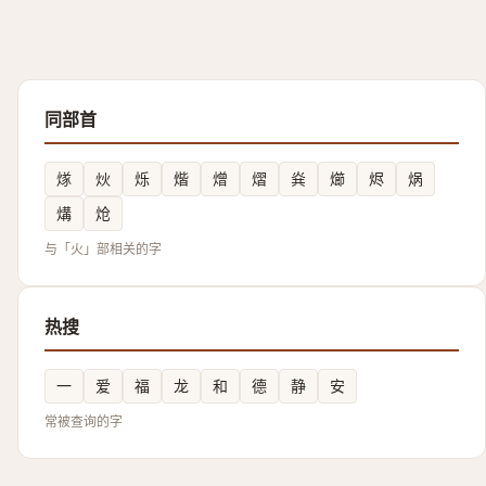
同部首
煫
炏
烁
煯
熷
熠
烡
㸅
烬
㶽
煹
炝
与「火」部相关的字
热搜
一
爱
福
龙
和
德
静
安
常被查询的字