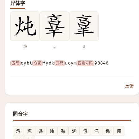
异体字
炖
𦎧
𦎫
五笔
oybt
仓颉
fydk
郑码
uoym
四角号码
98840
反馈
同音字
潡
炖
遯
砘
頓
逇
憞
沌
楯
忳