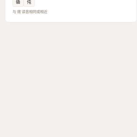
碷
伅
与 燉 读音相同或相近