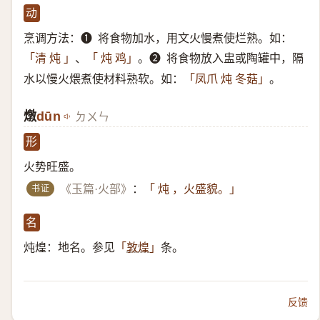
动
烹调方法：➊ ​ 将食物加水，用文火慢煮使烂熟。如：
、
。➋ ​ 将食物放入盅或陶罐中，隔
「清 炖 」
「 炖 鸡」
水以慢火煨煮使材料熟软。如：
。
「凤爪 炖 冬菇」
燉
dūn
ㄉㄨㄣ
形
火势旺盛。
书证
《玉篇·火部》
：
「 炖 ，火盛貌。」
名
炖煌：地名。参见
条。
「
敦煌
」
反馈