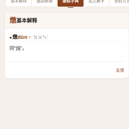
基本解释
國語辭典
康熙字典
说文解字
音韵方
燉
基本解释
燉
dùn
ㄉㄨㄣˋ
●
同“
炖
”。
反馈