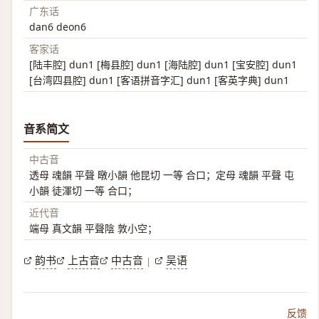
广东话
dan6 deon6
客家话
[陆丰腔] dun1 [梅县腔] dun1 [海陆腔] dun1 [宝安腔] dun1
[台湾四县腔] dun1 [客语拼音字汇] dun1 [客英字典] dun1
音系简文
中古音
透母 魂韻 平聲 暾小韻 他昆切 一等 合口；定母 魂韻 平聲 屯
小韻 徒渾切 一等 合口；
近代音
端母 真文韻 平聲陰 敦小空；
韵书
上古音
中古音
吴语
|
反馈