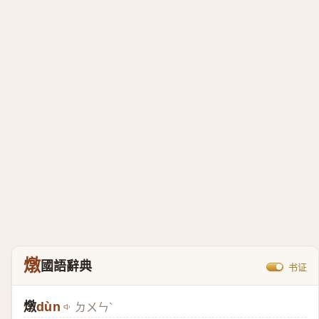
燉
國語辭典
书证
燉
dùn
ㄉㄨㄣˋ