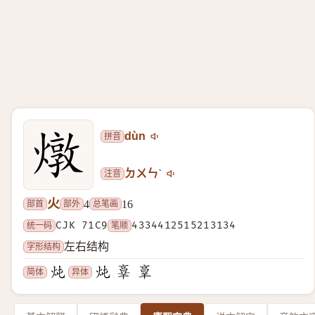
拼音
dùn
注音
ㄉㄨㄣˋ
火
部首
部外
总笔画
4
16
统一码
CJK 71C9
笔顺
4334412515213134
字形结构
左右结构
简体
异体