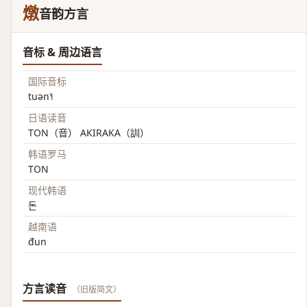
燉
音韵方言
音标 & 周边语言
国际音标
tuən˥˧
日语读音
TON（音） AKIRAKA（訓）
韩语罗马
TON
现代韩语
돈
越南语
đun
方言读音
（旧版简文）