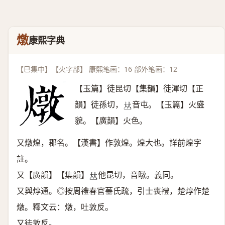
燉
康熙字典
【巳集中】【火字部】 康熙笔画：16 部外笔画：12
【玉篇】徒昆切【集韻】徒渾切【正
韻】徒孫切，
音屯。【玉篇】火盛
𠀤
貌。【廣韻】火色。
又燉煌，郡名。【漢書】作敦煌。煌大也。詳前煌字
註。
又【廣韻】【集韻】
他昆切，音暾。義同。
𠀤
又與焞通。◎按周禮春官菙氏疏，引士喪禮，楚焞作楚
燉。釋文云：燉，吐敦反。
又徒敦反。