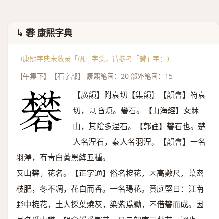
↳ 礬 康熙字典
（康熙字典未收录「矾」字头，请参考「
礬
」字：）
【午集下】【石字部】 康熙笔画：20 部外笔画：15
【廣韻】附袁切【集韻】【韻會】符袁
切，
音煩。礬石。【山海經】女牀
𠀤
山，其隂多涅石。【郭註】礬石也。楚
人名涅石，秦人名羽涅。【韻會】一名
羽澤，有靑白黃黑絳五種。
又山礬，花名。【正字通】俗名椗花，木高數尺，葉密
枝肥，冬不凋，花白而香。一名瑒花。黃庭堅曰：江南
野中椗花，土人採葉燒灰，染紫爲黝，不借礬而成。因