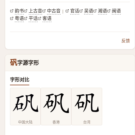
韵书
上古音
中古音
官话
吴语
湘语
闽语
|
粤语
平话
客语
反馈
矾
字源字形
字形对比
中国大陆
香港
台湾