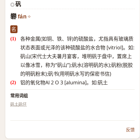
矾
◎
礬
fán
名
各种金属(如铜、铁、锌)的硫酸盐，尤指具有玻璃质
状态表面或光泽的该种硫酸盐的水合物 [vitriol]。如:
矾山(宋代士大夫暑月宴客，堆明矾于盘中，置席上
以像冰雪，称为“矾山”);矾水(溶明矾的水);矾粉(脱胶
的明矾粉末);矾书(用明矾水写的保密书信)
铝的氧化物Al 2 O 3 [alumina]。如:矾土
常用词组
矾土
矾仔
反馈