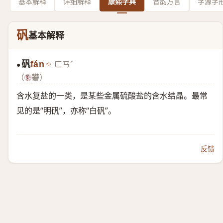
基本解释
详细解释
康熙字典
音韵方言
字源字
矾
基本解释
矾
fán
ㄈㄢˊ
●
（
礬）
含水复盐的一类，是某些金属硫酸盐的含水结晶。最常
见的是“明矾”，亦称“白矾”。
反馈