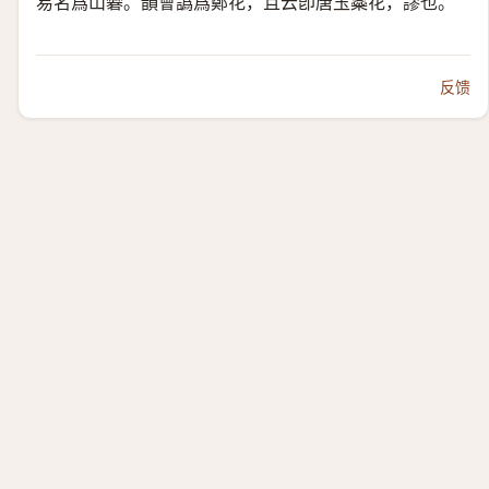
易名爲山礬。韻會譌爲鄭花，且云卽唐玉蘂花，謬也。
反馈