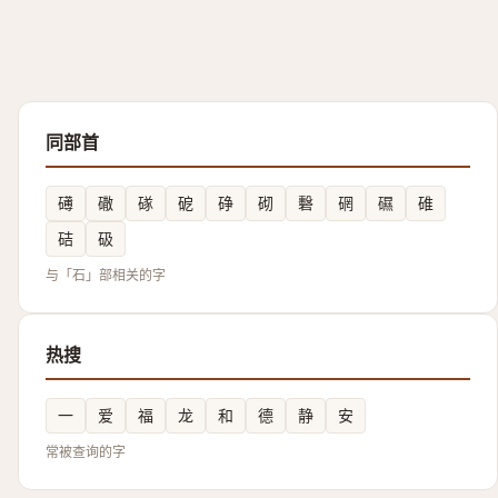
同部首
礡
䃟
䃍
砨
碀
砌
礊
䃃
礘
碓
硈
砐
与「石」部相关的字
热搜
一
爱
福
龙
和
德
静
安
常被查询的字