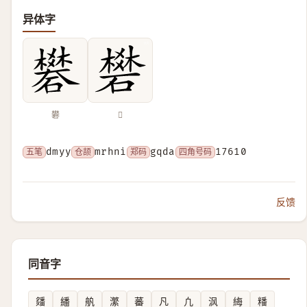
异体字
礬
𥖎
五笔
dmyy
仓颉
mrhni
郑码
gqda
四角号码
17610
反馈
同音字
㸋
繙
舧
瀿
蕃
凡
凢
沨
䋦
䊩