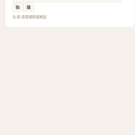
䋣
膰
与 矾 读音相同或相近