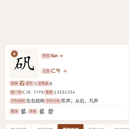
拼音
fán
注音
ㄈㄢˊ
石
部首
部外
总笔画
5
8
统一码
CJK 77FE
笔顺
13251354
字形结构
字形分析
左右结构
形声；从石、凡声
繁体
异体