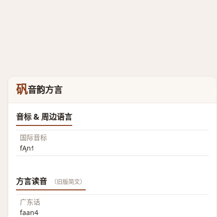
矾
音韵方言
音标 & 周边语言
国际音标
fĄn˧˥
方言读音
（旧版简文）
广东话
faan4