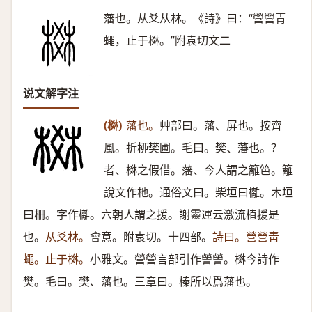
藩也。从爻从林。《詩》曰：“營營青
蠅，止于棥。”附袁切文二
说文解字注
(棥)
藩也。
艸部曰。藩、屏也。按齊
風。折桺樊圃。毛曰。樊、藩也。？
者、棥之假借。藩、今人謂之籬笆。籬
說文作杝。通俗文曰。柴垣曰㰚。木垣
曰柵。字作㰚。六朝人謂之援。謝靈運云激流植援是
也。
从爻林。
會意。附袁切。十四部。
詩曰。營營靑
蠅。止于棥。
小雅文。營營言部引作謍謍。棥今詩作
樊。毛曰。樊、藩也。三章曰。榛所以爲藩也。