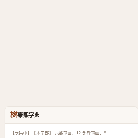
棥
康熙字典
【辰集中】【木字部】 康熙笔画：12 部外笔画：8