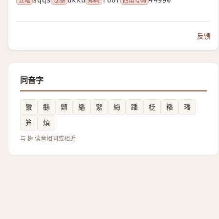
五笔
sqqs
仓颉
dkkd
郑码
foof
四角号码
44990
反馈
同音字
㶗
䋣
䫶
繙
䌓
䋦
蹯
柉
䊩
璠
笲
煩
与 棥 读音相同或相近