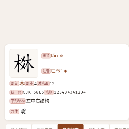
拼音
fán
注音
ㄈㄢˊ
木
部首
部外
总笔画
4
12
统一码
CJK 68E5
笔顺
123434341234
字形结构
左中右结构
异体