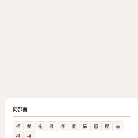
同部首
桮
槃
柂
櫲
㮝
椒
構
橀
㮕
楍
槰
椹