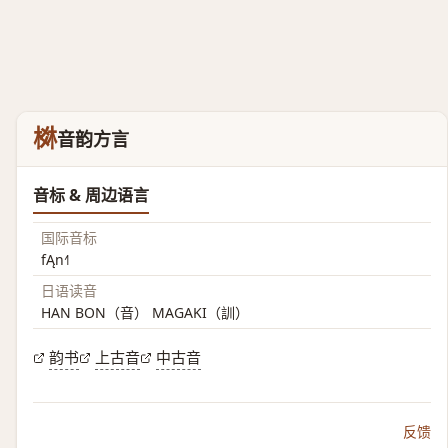
棥
音韵方言
音标 & 周边语言
国际音标
fĄn˧˥
日语读音
HAN BON（音） MAGAKI（訓）
韵书
上古音
中古音
反馈