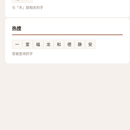
与「木」部相关的字
热搜
一
爱
福
龙
和
德
静
安
常被查询的字