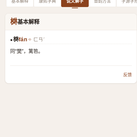
基本解释
康熙字典
说文解字
音韵方言
字源字
棥
基本解释
棥
fán
ㄈㄢˊ
●
同“
樊
”，篱笆。
反馈