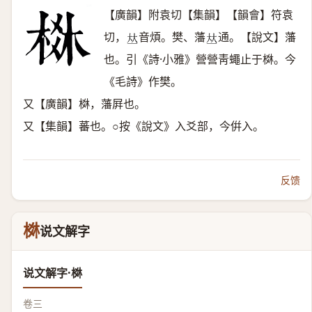
【廣韻】附袁切【集韻】【韻會】符袁
切，
音煩。樊、藩
通。【說文】藩
𠀤
𠀤
也。引《詩·小雅》營營靑蠅止于棥。今
《毛詩》作樊。
又【廣韻】棥，藩屛也。
又【集韻】蕃也。○按《說文》入爻部，今倂入。
反馈
棥
说文解字
说文解字·棥
卷三