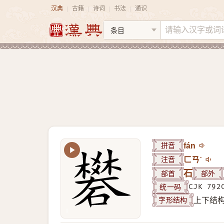
汉典
古籍
诗词
书法
通识
|
|
|
|
拼音
fán
注音
ㄈㄢˊ
部首
石
部外
统一码
CJK 792
字形结构
上下结