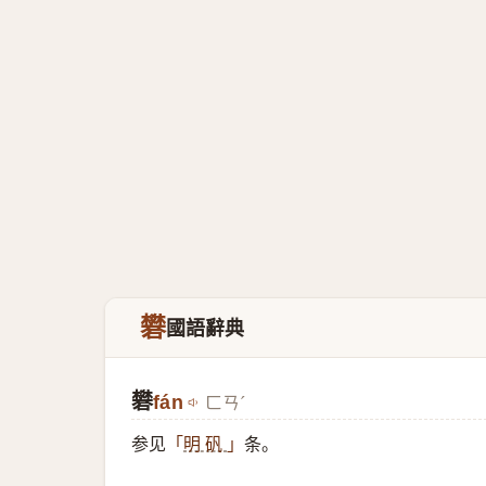
礬
國語辭典
礬
fán
ㄈㄢˊ
参见
条。
「
明 矾
」