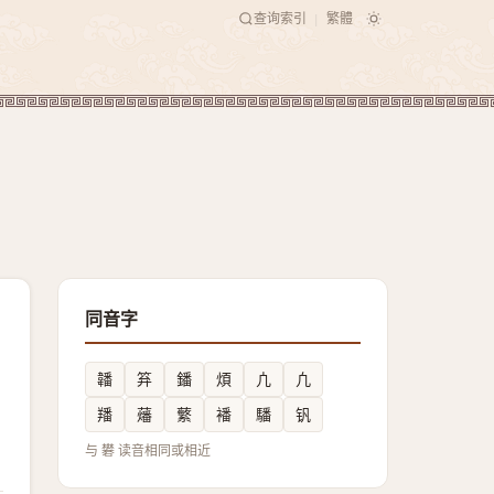
查询索引
繁體
|
同音字
䪛
笲
鐇
煩
凣
凢
羳
䕰
蘩
襎
䮳
钒
与 礬 读音相同或相近