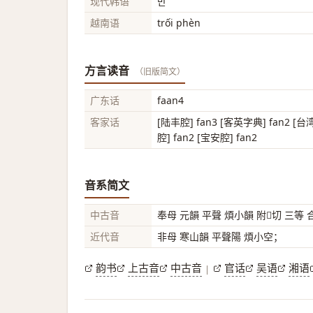
现代韩语
반
越南语
trối phèn
方言读音
（旧版简文）
广东话
faan4
客家话
[陆丰腔] fan3 [客英字典] fan2 [台
腔] fan2 [宝安腔] fan2
音系简文
中古音
奉母 元韻 平聲 煩小韻 附𡋡切 三等
近代音
非母 寒山韻 平聲陽 煩小空；
韵书
上古音
中古音
官话
吴语
湘语
|