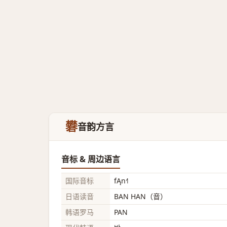
礬
音韵方言
音标 & 周边语言
国际音标
fĄn˧˥
日语读音
BAN HAN（音）
韩语罗马
PAN