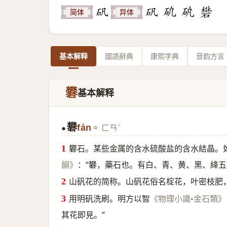
简体
异体
基本解释
國語辭典
康熙字典
音韵方言
礬
基本解释
礬
fán
ㄈㄢˊ
●
礬石。某些金属的含水硫酸盐的含水結晶。
：“礬，藥石也。有白、青、黄、黑、絳五
韻》
山矾花的简称。山矾花俗名椗花，叶密枝肥
用明矾洗刷。明方以智
《物理小識•金石類》
其花即見。”