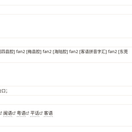
湾四县腔] fan2 [梅县腔] fan2 [海陆腔] fan2 [客语拼音字汇] fan2 [东莞
 合口；
闽语
粤语
平话
客语