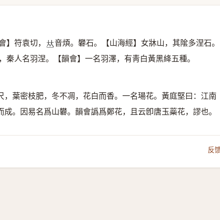
會】符袁切，
音煩。礬石。【山海經】女牀山，其隂多涅石。
𠀤
，秦人名羽涅。【韻會】一名羽澤，有靑白黃黑絳五種。
尺，葉密枝肥，冬不凋，花白而香。一名瑒花。黃庭堅曰：江南
而成。因易名爲山礬。韻會譌爲鄭花，且云卽唐玉蘂花，謬也。
反