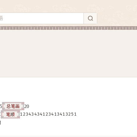
总笔画
5
20
笔顺
C
12343434123413413251
构