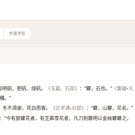
字源字形
如明矾、胆矾、绿矾。
：“礬，石也。”
《玉篇，石部》
《集韻•元
種。”
，冬不凋谢，花白而香。
：“礬，山礬，花名。”
《正字通•石部》
：“今有旋螺花者，有芝蔴雪花者，凡刀劍礱明以金絲礬礬之，