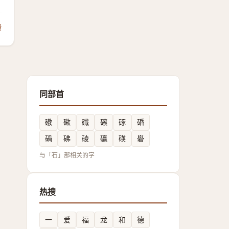
馈
同部首
䃝
䃢
䃸
磙
硺
碈
碢
砩
碐
䃷
碤
礐
与「石」部相关的字
热搜
一
爱
福
龙
和
德