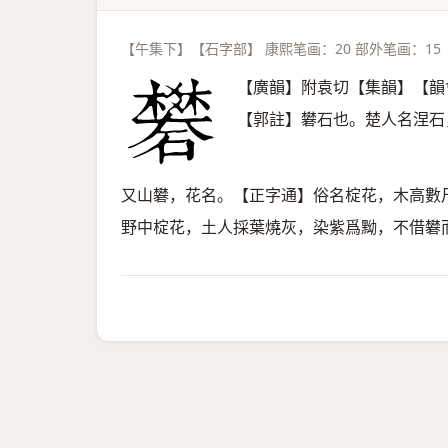
【午集下】【石字部】 康熙笔画：20 部外笔画：15
【廣韻】附袁切【集韻】【韻
【郭註】礬石也。楚人名涅石
又山礬，花名。【正字通】俗名椗花，木高數
野中椗花，土人採葉燒灰，染紫爲黝，不借礬