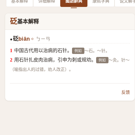
基本解释
详细解释
國語辭典
康熙字典
说文解
砭
基本解释
砭
biān
ㄅㄧㄢ
●
中国古代用以治病的石针。
～石。～针。
例如
用石针扎皮肉治病，引申为刺或规劝。
～灸。针～
例如
（喻指出人的过错，劝人改正）。
反馈