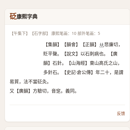
砭
康熙字典
【午集下】【石字部】 康熙笔画：10 部外笔画：5
【集韻】【韻會】【正韻】
悲廉切，
𠀤
貶平聲。【說文】以石刺病也。【廣
韻】石針。【山海經】東山高氏之山，
多針石。【史記·倉公傳】年二十，是謂
易貿，法不當砭灸。
又【廣韻】方驗切，音窆。義同。
反馈