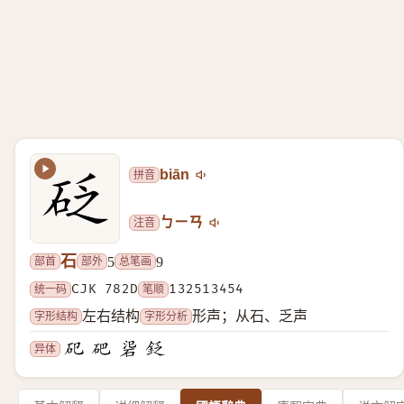
拼音
biān
注音
ㄅㄧㄢ
石
部首
部外
总笔画
5
9
统一码
CJK 782D
笔顺
132513454
字形结构
字形分析
左右结构
形声；从石、乏声
异体