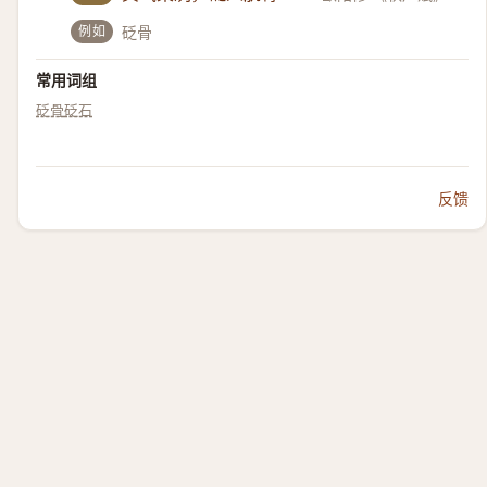
例如
砭骨
常用词组
砭骨
砭石
反馈