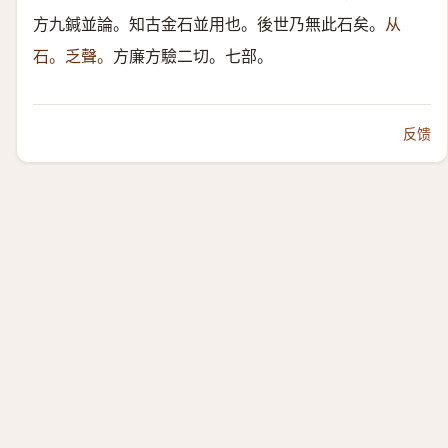
方九鍼並論。知古金石並用也。後世乃無此石矣。
从
石。乏聲。
方廉方驗二切。七部。
反馈