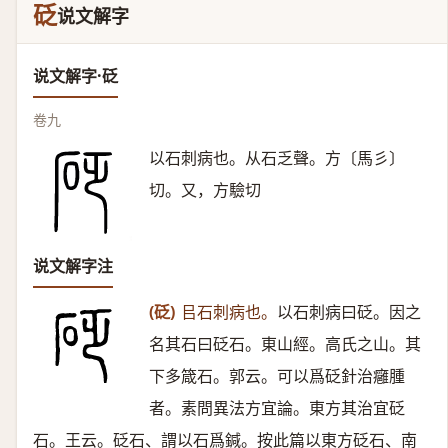
砭
说文解字
说文解字·砭
卷九
以石刺病也。从石乏聲。方〔馬彡〕
切。又，方驗切
说文解字注
(砭)
㠯石刺病也。
以石刺病曰砭。因之
名其石曰砭石。東山經。高氏之山。其
下多箴石。郭云。可以爲砭針治癰腫
者。素問異法方宜論。東方其治宜砭
石。王云。砭石、謂以石爲鍼。按此篇以東方砭石、南