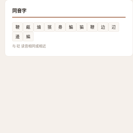
同音字
鞕
甂
煸
獱
臱
鯿
猵
鞭
边
辺
邊
編
与 砭 读音相同或相近