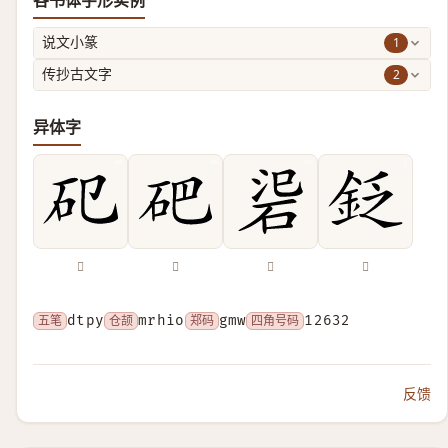
各书体字形实例
1
说文小篆
2
传抄古文字
异体字
𥐗
𥑁
𥒟
𨥧
五笔
dtpy
仓颉
mrhio
郑码
gmw
四角号码
12632
反馈