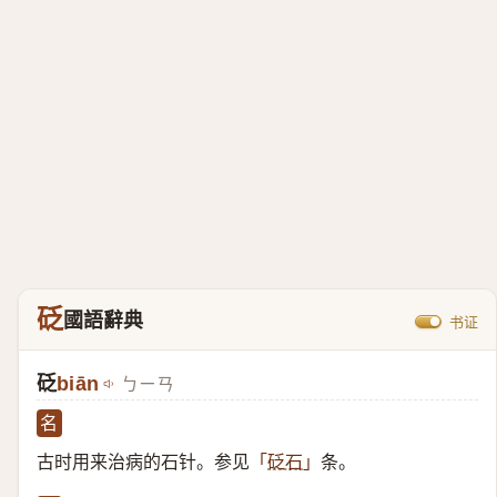
砭
國語辭典
书证
砭
biān
ㄅㄧㄢ
名
古时用来治病的石针。参见
条。
「
砭石
」