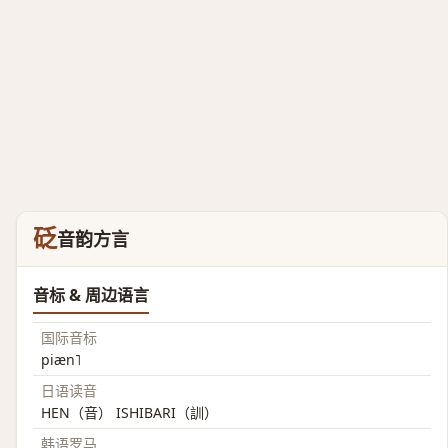
砭
音韵方言
音标 & 周边语言
国际音标
piæn˥
日语读音
HEN（音） ISHIBARI（訓）
韩语罗马