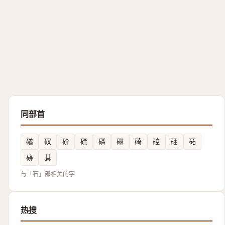
同部首
礢
䂘
砎
磦
磷
碄
碕
硿
硱
砳
硛
碁
与「石」部相关的字
热搜