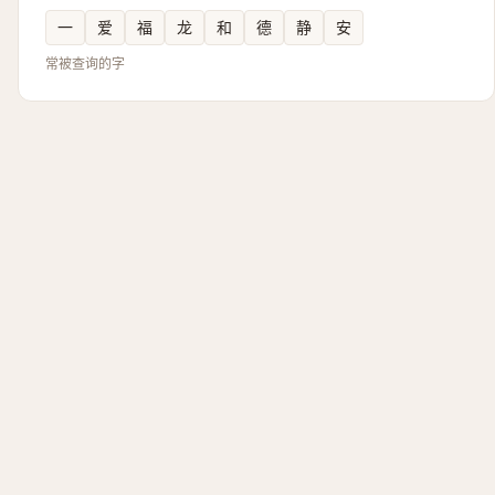
一
爱
福
龙
和
德
静
安
常被查询的字