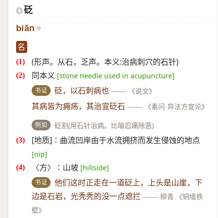
砭
◎
biān
名
(形声。从石，乏声。本义:治病刺穴的石针)
同本义
[stone needle used in acupuncture]
书证
砭，以石刺病也
——
《说文》
其病皆为痈疡，其治宜砭石
——
《素问·异法方宜论》
例如
砭割(用石针治病。比喻忍痛除恶)
[地质]∶曲流凹岸由于水流拥挤而发生侵蚀的地点
[nip]
〈方〉∶山坡
[hillside]
书证
他们这时正走在一道砭上，上头是山崖，下
边是石岩，光秃秃的没一点遮拦
——
柳青 《铜墙铁
壁》