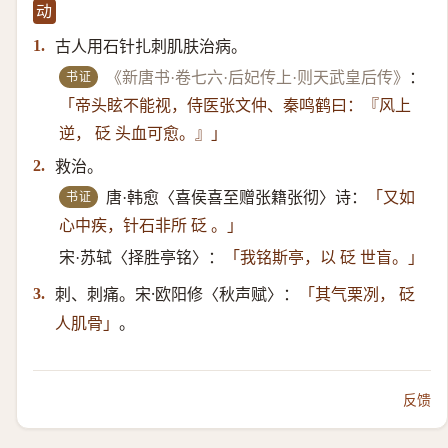
动
古人用石针扎刺肌肤治病。
1.
书证
《新唐书·卷七六·后妃传上·则天武皇后传》
：
「帝头眩不能视，侍医张文仲、秦鸣鹤曰：『风上
逆， 砭 头血可愈。』」
救治。
2.
书证
唐·韩愈〈喜侯喜至赠张籍张彻〉诗：
「又如
心中疾，针石非所 砭 。」
宋·苏轼〈择胜亭铭〉：
「我铭斯亭，以 砭 世盲。」
刺、刺痛。宋·欧阳修〈秋声赋〉：
3.
「其气栗冽， 砭
。
人肌骨」
反馈