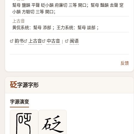
幫母 鹽韻 平聲 砭小韻 府廉切 三等 開口；幫母 豔韻 去聲 窆
小韻 方驗切 三等 開口；
上古音
黄侃系统：幫母 添部 ；王力系统：幫母 談部 ；
韵书
上古音
中古音
闽语
|
反馈
砭
字源字形
字源演变