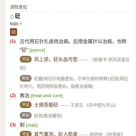
词性变化
砭
◎
biān
动
古代用石针扎皮肉治病。后用金属针以治病，也称
“砭”
[pierce]
书证
风上逆，砭头血可愈
——
《新唐书·则天武皇后
传》
例如
砭磨(用石针刺磨患处。引申为救时除弊);砭熨(用石
针刺穴，用药物熨贴患处。指救治病痛)
救治
[treat and cure]
书证
士病吾能砭
——
王安石 《舟中望九华山》
例如
砭俗(救治庸俗)
刺
[stab]
书证
其气栗冽，砭人肌骨
——
欧阳修 《秋声赋》