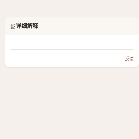
详细解释
𨥧
反馈