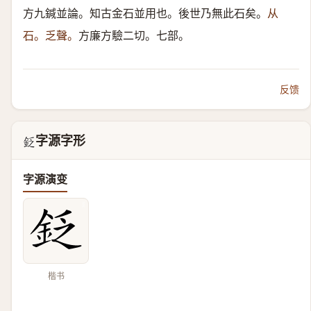
方九鍼並論。知古金石並用也。後世乃無此石矣。
从
石。乏聲。
方廉方驗二切。七部。
反馈
字源字形
𨥧
字源演变
楷书