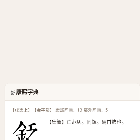
康熙字典
𨥧
【戌集上】【金字部】 康熙笔画：13 部外笔画：5
【集韻】亡范切。同鋄。馬首飾也。