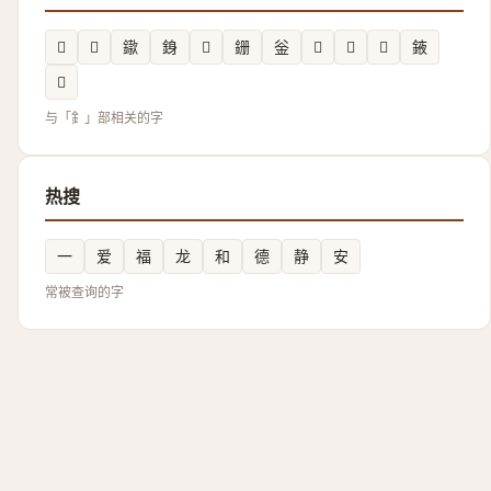
𨨨
𨰴
䥗
銵
𨧵
銏
釡
𨦗
𨪻
𨨰
䤳
𫓆
与「釒」部相关的字
热搜
一
爱
福
龙
和
德
静
安
常被查询的字