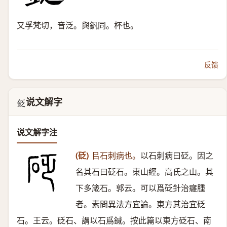
又孚梵切，音泛。與釩同。杯也。
反馈
说文解字
𨥧
说文解字注
(砭)
㠯石刺病也。
以石刺病曰砭。因之
名其石曰砭石。東山經。高氏之山。其
下多箴石。郭云。可以爲砭針治癰腫
者。素問異法方宜論。東方其治宜砭
石。王云。砭石、謂以石爲鍼。按此篇以東方砭石、南