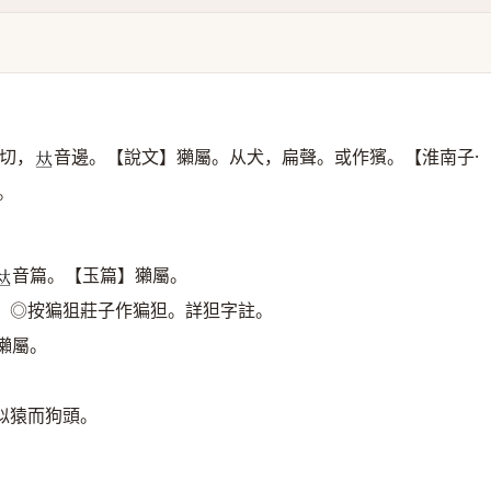
切，
音邊。【說文】獺屬。从犬，扁聲。或作獱。【淮南子·
𠀤
。
音篇。【玉篇】獺屬。
𠀤
。◎按猵狙莊子作猵狚。詳狚字註。
獺屬。
似猿而狗頭。