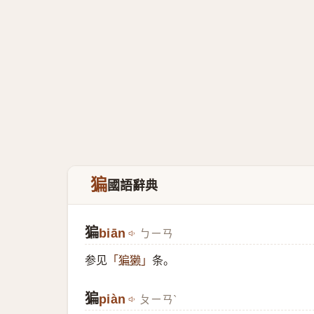
猵
國語辭典
猵
biān
ㄅㄧㄢ
参见
条。
「
猵獭
」
猵
piàn
ㄆㄧㄢˋ