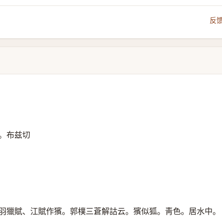
反
。布兹切
羽獵賦、江賦作獱。郭樸三蒼解詁云。獱似狐。靑色。居水中。