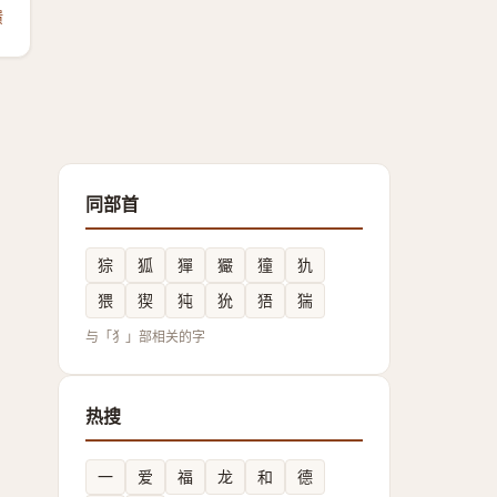
馈
同部首
猔
狐
㺗
玁
獞
犰
猥
猰
㹠
狁
㹳
猯
与「犭」部相关的字
热搜
一
爱
福
龙
和
德