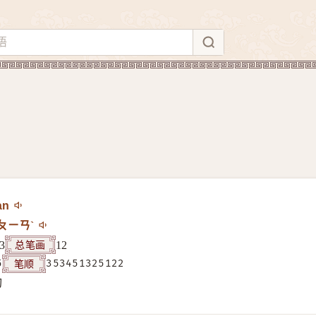
àn
ㄆㄧㄢˋ
总笔画
3
12
笔顺
5
353451325122
构