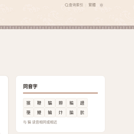
查询索引
繁體
|
同音字
獱
鞭
騙
㸤
糄
䟍
箯
鯾
鳊
炞
牑
䏒
与 猵 读音相同或相近