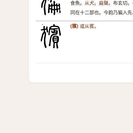
食魚。
从犬。扁聲。
布玄切。
同在十二部也。今韵乃猵入先
(獱)
或从賓。