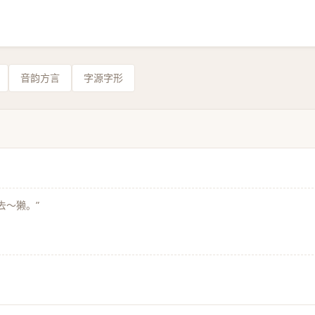
音韵方言
字源字形
去～獭。”