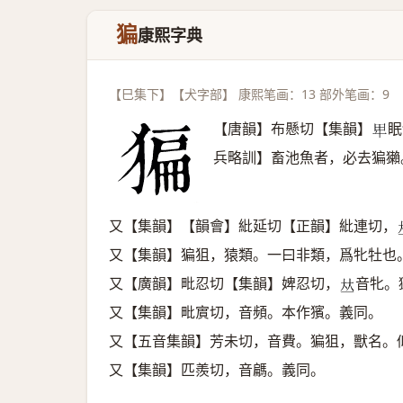
猵
康熙字典
【巳集下】【犬字部】 康熙笔画：13 部外笔画：9
【唐韻】布懸切【集韻】
眠
𤰞
兵略訓】畜池魚者，必去猵獺
又【集韻】【韻會】紕延切【正韻】紕連切，
又【集韻】猵狙，猿類。一曰非類，爲牝牡也
又【廣韻】毗忍切【集韻】婢忍切，
音牝。
𠀤
又【集韻】毗賔切，音頻。本作獱。義同。
又【五音集韻】芳未切，音費。猵狙，獸名。
又【集韻】匹羨切，音騗。義同。