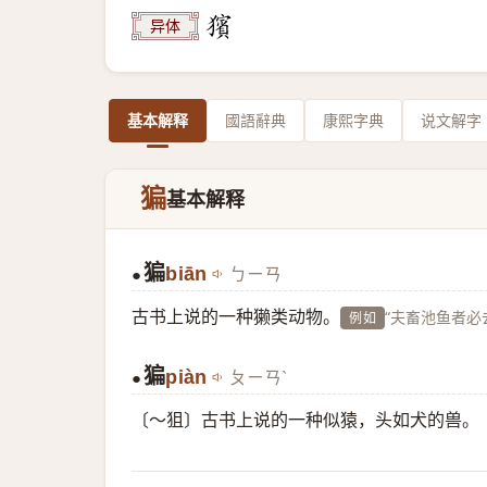
异体
基本解释
國語辭典
康熙字典
说文解字
猵
基本解释
猵
biān
ㄅㄧㄢ
●
古书上说的一种獭类动物。
“夫畜池鱼者必
例如
猵
piàn
ㄆㄧㄢˋ
●
〔～狙〕古书上说的一种似猿，头如犬的兽。