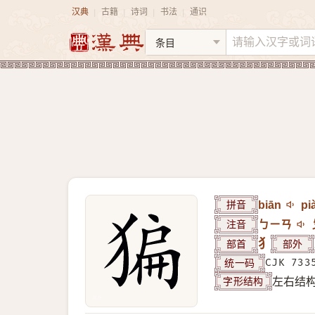
汉典
古籍
诗词
书法
通识
|
|
|
|
拼音
biān
pi
注音
ㄅㄧㄢ
部首
犭
部外
统一码
CJK 733
字形结构
左右结