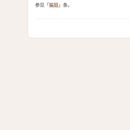
参见
条。
「
猵狙
」