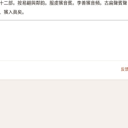
十二部。按易翩與鄰韵。服䖍獱音賓。李善獱音頻。古扁聲賓聲
、獱入眞矣。
反