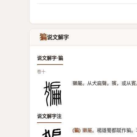
猵
说文解字
说文解字·猵
卷十
獺屬。从犬扁聲。獱，或从賓
说文解字注
(猵)
獺屬。
楊雄蜀都賦作猵。