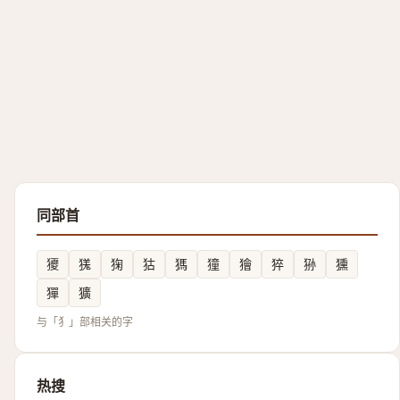
同部首
獿
獇
㹼
狜
獁
獞
獪
猝
狲
獯
㺗
獷
与「犭」部相关的字
热搜