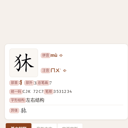
拼音
mù
注音
ㄇㄨˋ
犭
部首
部外
总笔画
3
7
统一码
CJK 72C7
笔顺
3531234
字形结构
左右结构
异体