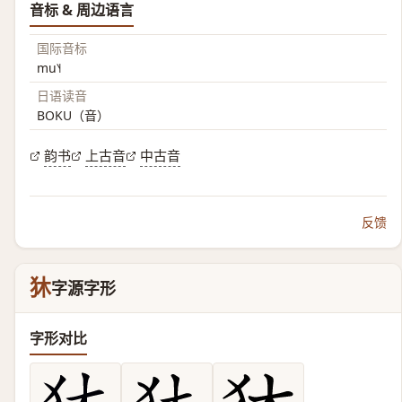
音标 & 周边语言
国际音标
mu˥˧
日语读音
BOKU（音）
韵书
上古音
中古音
反馈
狇
字源字形
字形对比