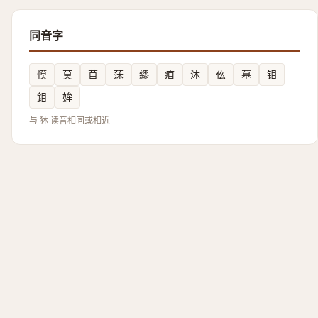
同音字
慔
莫
苜
莯
繆
㾇
沐
仫
墓
钼
鉬
㛌
与 狇 读音相同或相近