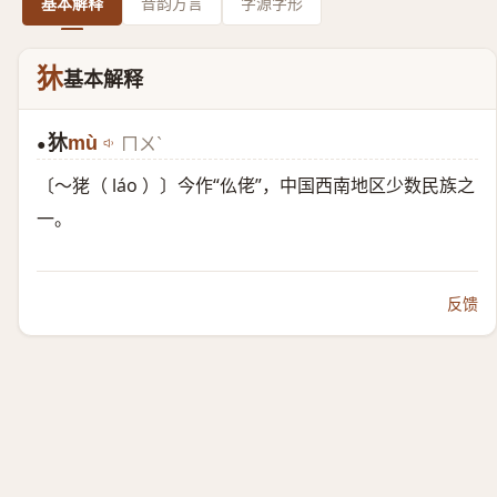
基本解释
音韵方言
字源字形
狇
基本解释
狇
mù
ㄇㄨˋ
●
〔～狫（ láo ）〕今作“仫佬”，中国西南地区少数民族之
一。
反馈