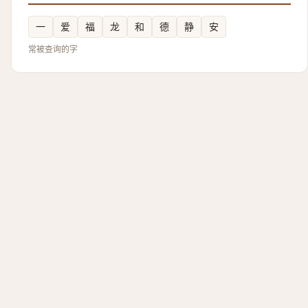
一
爱
福
龙
和
德
静
安
常被查询的字