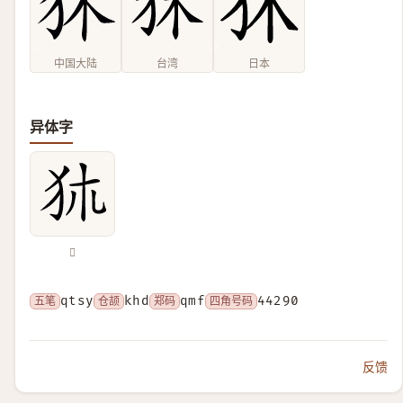
中国大陆
台湾
日本
异体字
𤝂
五笔
qtsy
仓颉
khd
郑码
qmf
四角号码
44290
反馈