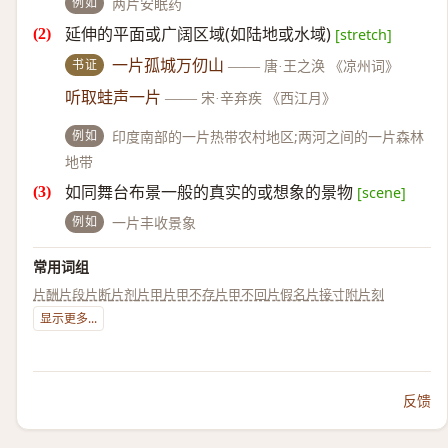
例如
两片安眠药
延伸的平面或广阔区域(如陆地或水域)
[stretch]
书证
一片孤城万仞山
——
唐·王之涣 《凉州词》
听取蛙声一片
——
宋·辛弃疾 《西江月》
例如
印度南部的一片热带农村地区;两河之间的一片森林
地带
如同舞台布景一般的真实的或想象的景物
[scene]
例如
一片丰收景象
常用词组
片酬
片段
片断
片剂
片甲
片甲不存
片甲不回
片假名
片接寸附
片刻
显示更多...
反馈