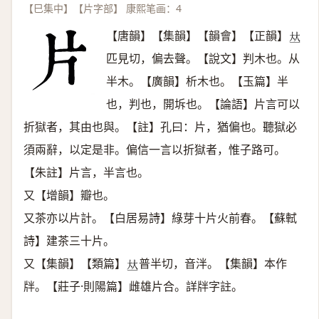
【巳集中】【片字部】 康熙笔画：4
【唐韻】【集韻】【韻會】【正韻】
𠀤
匹見切，偏去聲。【說文】判木也。从
半木。【廣韻】析木也。【玉篇】半
也，判也，開坼也。【論語】片言可以
折獄者，其由也與。【註】孔曰：片，猶偏也。聽獄必
須兩辭，以定是非。偏信一言以折獄者，惟子路可。
【朱註】片言，半言也。
又【增韻】瓣也。
又茶亦以片計。【白居易詩】綠芽十片火前春。【蘇軾
詩】建茶三十片。
又【集韻】【類篇】
普半切，音泮。【集韻】本作
𠀤
牉。【莊子·則陽篇】雌雄片合。詳牉字註。