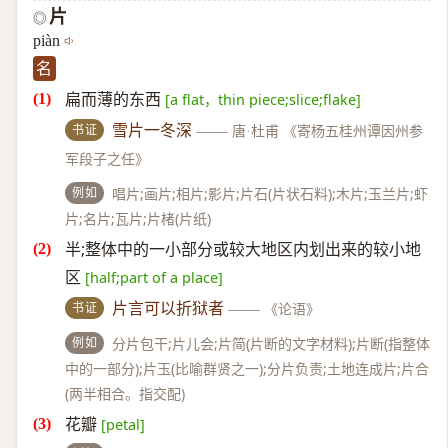
片
◎
piàn
名
扁而薄的东西
[a flat，thin piece;slice;flake]
书证
雪片一冬深
——
唐·杜甫 《寄杨五桂州谭因州参
军段子之任》
例如
唱片;画片;相片;影片;片石(片状石料);木片;玉兰片;虾
片;名片;瓦片;片楮(片纸)
半;整体中的一小部分或较大地区内划出来的较小地
区
[half;part of a place]
书证
片言可以折狱者
——
《论语》
例如
分片包干;片儿会;片简(片断的文字材料);片断(指整体
中的一部分);片玉(比喻群贤之一);分片负责;土地连成片;片合
(两半相合。指交配)
花瓣
[petal]