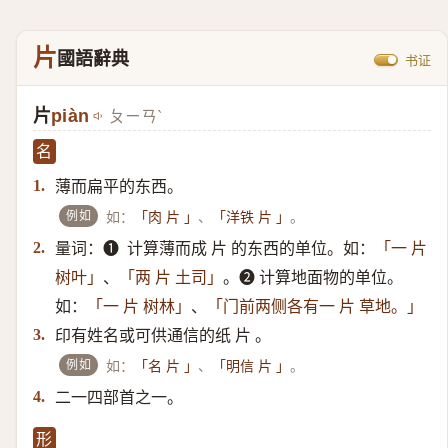
片
國語辭典
书证
片
piàn
ㄆㄧㄢˋ
名
薄而扁平的东西。
1.
例如
如：
、
。
「肉 片 」
「洋铁 片 」
量词：➊ ​ 计算薄而成 片 的东西的单位。如：
2.
「一 片
、
。➋ ​计算地面物的单位。
树叶」
「两 片 土司」
如：
、
「一 片 树林」
「门前两侧各有一 片 草地。」
印有姓名或可供通信的纸 片 。
3.
例如
如：
、
。
「名 片 」
「明信 片 」
二一四部首之一。
4.
形