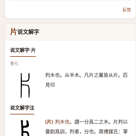
反馈
片
说文解字
说文解字·片
卷七
判木也。从半木。凡片之屬皆从片。匹
見切
说文解字注
(片)
判木也。
謂一分爲二之木。片判以
曡韵爲訓，判者，分也。周禮媒氏：掌