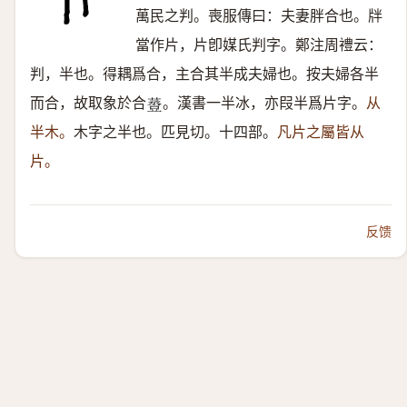
萬民之判。喪服傳曰：夫妻胖合也。牉
當作片，片卽媒氏判字。鄭注周禮云：
判，半也。得耦爲合，主合其半成夫婦也。按夫婦各半
而合，故取象於合
。漢書一半冰，亦叚半爲片字。
从
𧯷
半木。
木字之半也。匹見切。十四部。
凡片之屬皆从
片。
反馈