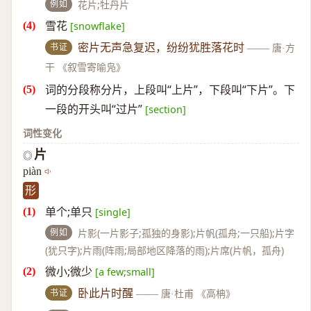
例如
花片;牡丹片
雪花
[snowflake]
书证
密片无声急复迟，纷纷犹胜落花时
——
唐·方
干 《叙雪寄喻凫》
词的分段称分片，上段叫“上片”，下段叫“下片”。下
一段的开头叫“过片”
[section]
词性变化
片
◎
piàn
形
单个;单只
[single]
例如
片影(一片影子;孤独的身影);片帆(孤舟;一只船);片字
(犹只字);片雨(阵雨;局部地区降落的雨);片席(片帆，孤舟)
微小;微少
[a few;small]
书证
卧此片时醒
——
唐·杜甫 《高柟》