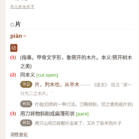
片儿
片头
片子
片
◎
piàn
动
(指事。甲骨文字形，象劈开的木片。本义:劈开树木
之类)
同本义
[cut open]
书证
片，判木也，从半木
——
《说文》
段注:“谓一
分为二之木片。”
例如
片批(切肉的一种刀法。刀略倾斜，切之使肉成片状)
用刀将物斜削成扁薄形状
[pare]
例如
两只山鸡已经都片出来了，又片了些羊肉片子
词性变化