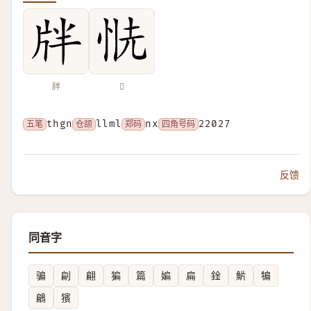
牉
𢙧
五笔
thgn
仓颉
llml
郑码
nx
四角号码
22027
反馈
同音字
骗
㓲
翩
猵
篇
媥
扁
鍂
魸
犏
鶣
獱