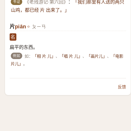
书证
《老残游记·第六回》
：
「我们那里有人送的两只
山鸡，都已经 片 出来了。」
片
piān
ㄆㄧㄢ
名
扁平的东西。
例如
如：
、
、
、
「相 片 儿」
「唱 片 儿」
「画片儿」
「电影
。
片儿」
反馈