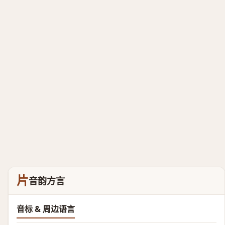
片
音韵方言
音标 & 周边语言