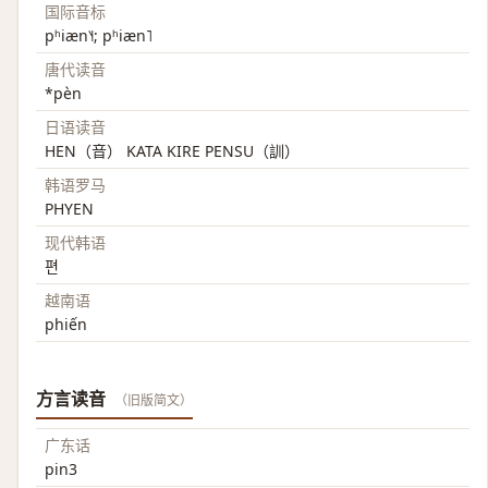
国际音标
pʰiæn˥˧; pʰiæn˥
唐代读音
*pèn
日语读音
HEN（音） KATA KIRE PENSU（訓）
韩语罗马
PHYEN
现代韩语
편
越南语
phiến
方言读音
（旧版简文）
广东话
pin3