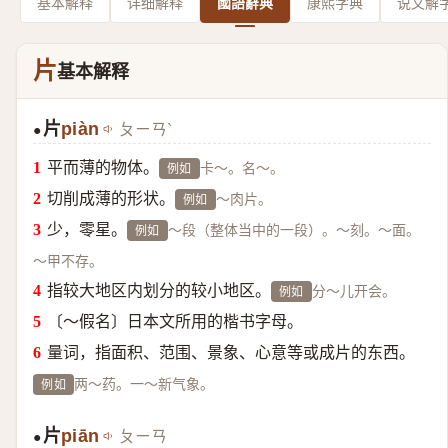
基本解释
详细解释
國語辭典
康熙字典
说文解
片
基本解释
片
piàn
ㄆㄧㄢˋ
●
平而薄的物体。
卡～。名～。
例如
切削成薄的形状。
～肉片。
例如
少，零星。
～段（整体当中的一段）。～刻。～面。
例如
～甲不存。
指较大地区内划分的较小地区。
分～儿开会。
例如
〔～假名〕日本文所用的楷书字母。
量词，指面积、范围、景象、心意等或成片的东西。
两～药。一～新气象。
例如
片
piān
ㄆㄧㄢ
●