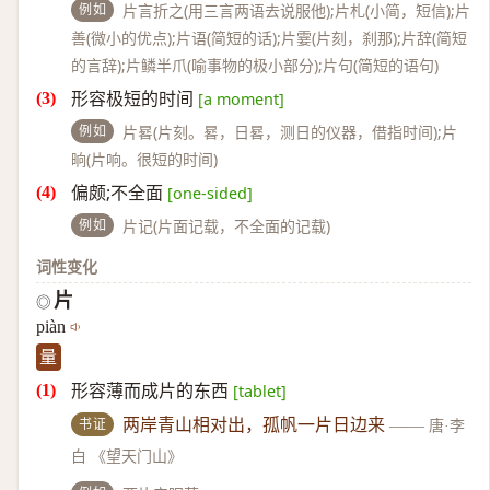
例如
片言折之(用三言两语去说服他);片札(小简，短信);片
善(微小的优点);片语(简短的话);片霎(片刻，刹那);片辞(简短
的言辞);片鳞半爪(喻事物的极小部分);片句(简短的语句)
形容极短的时间
[a moment]
例如
片晷(片刻。晷，日晷，测日的仪器，借指时间);片
晌(片响。很短的时间)
偏颇;不全面
[one-sided]
例如
片记(片面记载，不全面的记载)
词性变化
片
◎
piàn
量
形容薄而成片的东西
[tablet]
书证
两岸青山相对出，孤帆一片日边来
——
唐·李
白 《望天门山》