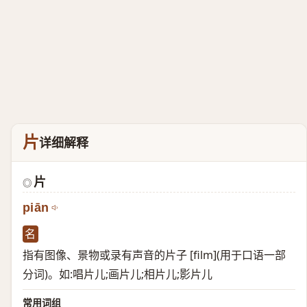
片
详细解释
片
◎
piān
名
指有图像、景物或录有声音的片子 [film](用于口语一部
分词)。如:唱片儿;画片儿;相片儿;影片儿
常用词组