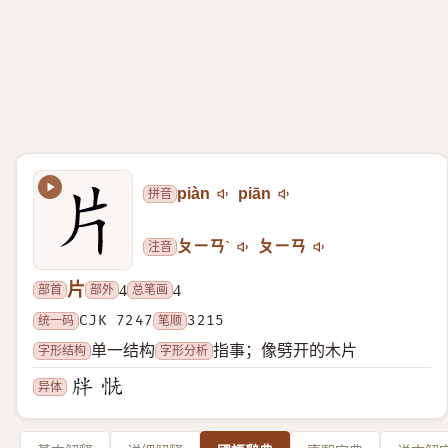
拼音
piàn
piān
注音
ㄆㄧㄢˋ
ㄆㄧㄢ
片
部首
部外
总笔画
4
4
统一码
CJK 7247
笔顺
3215
字形结构
字形分析
单一结构
指事；像劈开的木片
异体