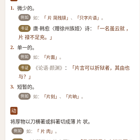
微少的。
1.
例如
如：
、
。
「 片 简残牍」
「只字片语」
书证
唐·韩愈〈赠徐州族姪〉诗：
「一名虽云就 ，
片 禄不足充。」
单一的。
2.
例如
如：
。
「片面」
书证
《论语·颜渊》
：
「片言可以折狱者，其由也
与？」
短暂的。
3.
例如
如：
、
。
「片刻」
「片晌」
动
将厚物以刀横著或斜著切成薄 片 状。
例如
如：
。
「 片 肉」