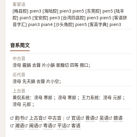
客家话
[梅县腔] pien3 [海陆腔] pien3 pien5 [东莞腔] pen5 [陆丰
腔] pian5 [宝安腔] pen3 [台湾四县腔] pien3 pien5 [客语拼
音字汇] pian3 pian4 [沙头角腔] pien5 [客英字典] pien3
音系简文
中古音
滂母 霰韻 去聲 片小韻 普麵切 四等 開口；
近代音
滂母 先天韻 去聲 片小空；
上古音
黄侃系统：滂母 寒部 ；滂母 寒部 ；王力系统：滂母 元部 ；
滂母 元部 ；
韵书
上古音
中古音
官话
晋语
吴语
赣语
|
湘语
闽语
粤语
平话
客语