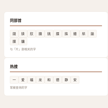
同部首
牋
牍
㸝
牘
㸠
牒
㸡
牕
㸞
牏
㸣
牗
与「片」部相关的字
热搜
一
爱
福
龙
和
德
静
安
常被查询的字