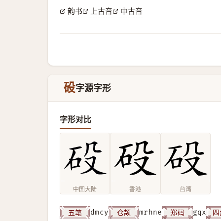
韵书
上古音
中古音
砓
字源字形
字形对比
中国大陆
香港
台湾
五笔
仓颉
郑码
四
dmcy
mrhne
gqx