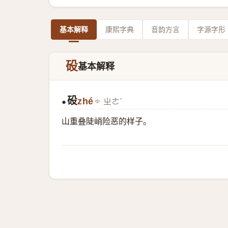
基本解释
康熙字典
音韵方言
字源字形
砓
基本解释
砓
zhé
ㄓㄜˊ
●
山重叠陡峭险恶的样子。