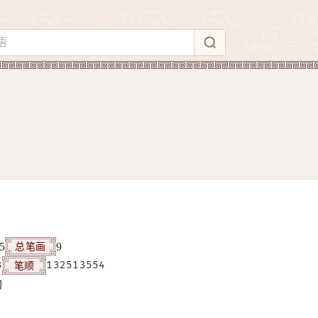
总笔画
5
9
笔顺
3
132513554
构