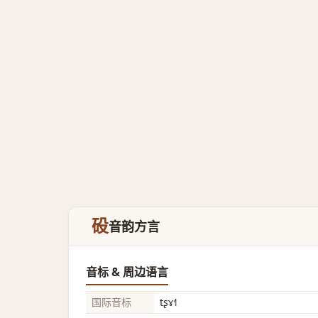
砓
音韵方言
音标 & 周边语言
国际音标
tʂɤ˧˥