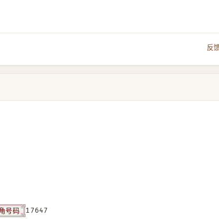
反
角号码
17647