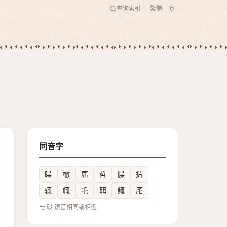
查询索引
繁體
|
同音字
䁋
㯙
㢎
哲
䐑
扸
辄
㡇
乇
聑
鮿
厇
与 砓 读音相同或相近