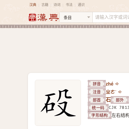
汉典
古籍
诗词
书法
通识
|
|
|
|
拼音
zhé
注音
ㄓㄜˊ
部首
石
部外
统一码
CJK 781
字形结构
左右结