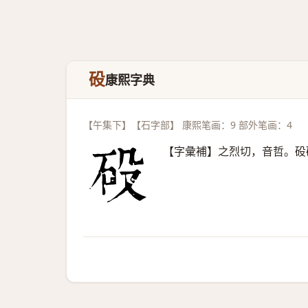
砓
康熙字典
【午集下】【石字部】 康熙笔画：9 部外笔画：4
【字彙補】之烈切，音哲。砓