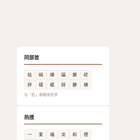
同部首
䂼
磶
礋
礑
磿
硭
砰
礞
礷
砑
礬
磢
与「石」部相关的字
热搜
一
爱
福
龙
和
德