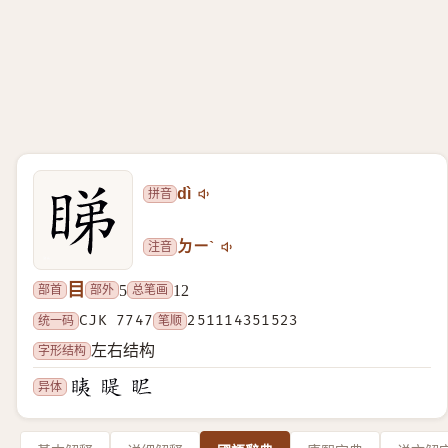
拼音
dì
注音
ㄉㄧˋ
目
部首
部外
总笔画
5
12
统一码
CJK 7747
笔顺
251114351523
字形结构
左右结构
异体