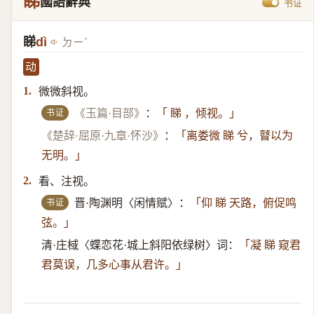
睇
國語辭典
书证
睇
dì
ㄉㄧˋ
动
微微斜视。
1.
书证
《玉篇·目部》
：
「 睇 ，倾视。」
《楚辞·屈原·九章·怀沙》
：
「离娄微 睇 兮，瞽以为
无明。」
看、注视。
2.
书证
晋·陶渊明〈闲情赋〉：
「仰 睇 天路，俯促鸣
弦。」
清·庄棫〈蝶恋花·城上斜阳依绿树〉词：
「凝 睇 窥君
君莫误，几多心事从君许。」