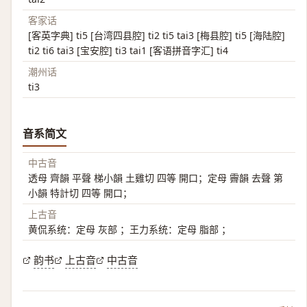
客家话
[客英字典] ti5 [台湾四县腔] ti2 ti5 tai3 [梅县腔] ti5 [海陆腔]
ti2 ti6 tai3 [宝安腔] ti3 tai1 [客语拼音字汇] ti4
潮州话
ti3
音系简文
中古音
透母 齊韻 平聲 梯小韻 土雞切 四等 開口；定母 霽韻 去聲 第
小韻 特計切 四等 開口；
上古音
黄侃系统：定母 灰部 ；王力系统：定母 脂部 ；
韵书
上古音
中古音