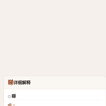
睇
详细解释
睇
◎
dì