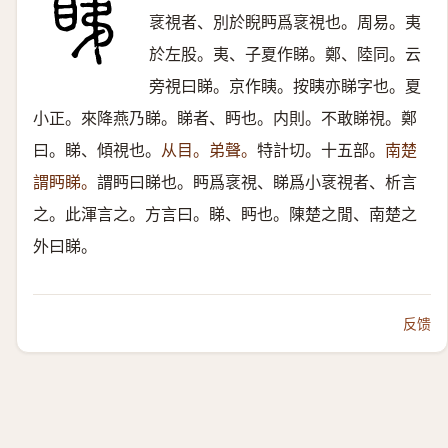
衺視者、別於睨眄爲衺視也。周易。夷
於左股。夷、子夏作睇。鄭、陸同。云
旁視曰睇。京作眱。按眱亦睇字也。夏
小正。來降燕乃睇。睇者、眄也。内則。不敢睇視。鄭
曰。睇、傾視也。
从目。弟聲。
特計切。十五部。
南楚
謂眄睇。
謂眄曰睇也。眄爲衺視、睇爲小衺視者、析言
之。此渾言之。方言曰。睇、眄也。陳楚之閒、南楚之
外曰睇。
反馈