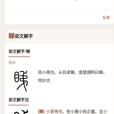
反馈
睇
说文解字
说文解字·睇
卷四
目小視也。从目弟聲。南楚謂眄曰睇。
特計切
说文解字注
(睇)
小衺視也。
依小雅小宛正義。言小