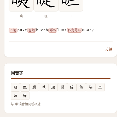
眱
睼
𥄿
五笔
huxt
仓颉
bucnh
郑码
luyz
四角号码
68027
反馈
同音字
㼴
甋
螮
哋
珶
嵽
締
蔕
䑯
坔
眱
䱱
与 睇 读音相同或相近