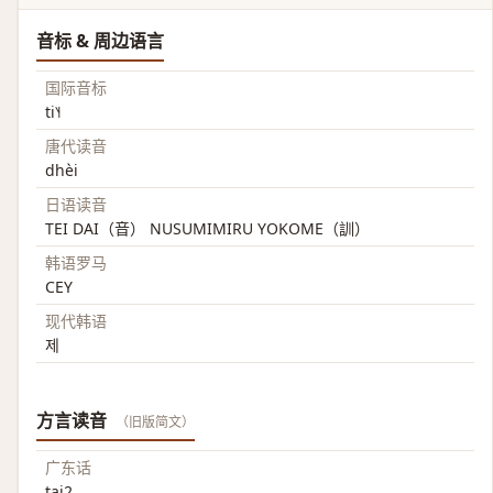
音标 & 周边语言
国际音标
ti˥˧
唐代读音
dhèi
日语读音
TEI DAI（音） NUSUMIMIRU YOKOME（訓）
韩语罗马
CEY
现代韩语
제
方言读音
（旧版简文）
广东话
tai2