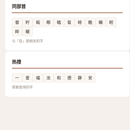
同部首
督
眝
䁘
䁨
䁯
䀤
䁁
睌
矊
䀔
眫
矇
与「目」部相关的字
热搜
一
爱
福
龙
和
德
静
安
常被查询的字