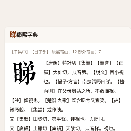
睇
康熙字典
【午集中】【目字部】 康熙笔画：12 部外笔画：7
【唐韻】特計切【集韻】【韻會】【正
韻】大計切，
音第。【說文】目小視
𠀤
也。【揚子·方言】南楚謂眄曰睇。【禮·
內則】在父母舅姑之所，不敢睇視。
【註】傾視也。【楚辭·九歌】旣含睇兮又宜笑。【註】
微眄貌。【集韻】或作眱。
又【集韻】田黎切，第平聲。迎視也。與睼同。
又【廣韻】土雞切【集韻】天黎切，
音梯。視也。
𠀤