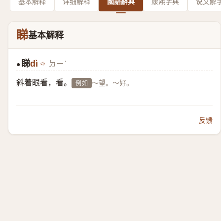
基本解释
详细解释
國語辭典
康熙字典
说文解
睇
基本解释
睇
dì
ㄉㄧˋ
●
斜着眼看，看。
～望。～好。
例如
反馈