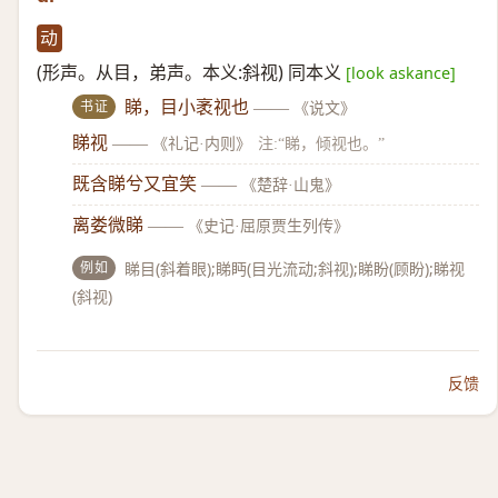
动
(形声。从目，弟声。本义:斜视) 同本义
[look askance]
书证
睇，目小袤视也
——
《说文》
睇视
——
《礼记·内则》
注:“睇，倾视也。”
既含睇兮又宜笑
——
《楚辞·山鬼》
离娄微睇
——
《史记·屈原贾生列传》
例如
睇目(斜着眼);睇眄(目光流动;斜视);睇盼(顾盼);睇视
(斜视)
反馈