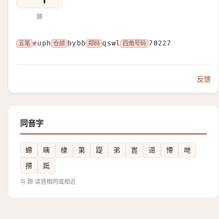
䐭
五笔
euph
仓颉
bybb
郑码
qswl
四角号码
70227
反馈
同音字
螮
眱
棣
第
踶
弟
嶳
遆
㦅
哋
摕
䟡
与 腣 读音相同或相近