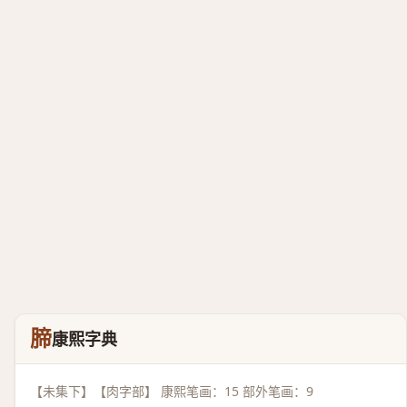
腣
康熙字典
【未集下】【肉字部】 康熙笔画：15 部外笔画：9