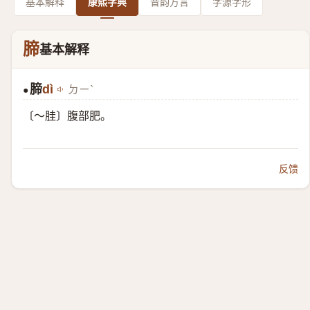
基本解释
康熙字典
音韵方言
字源字形
腣
基本解释
腣
dì
ㄉㄧˋ
●
〔～胿〕腹部肥。
反馈