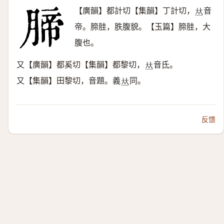
【廣韻】都計切【集韻】丁計切，
音
𠀤
帝。腣胿，胅腹貌。【玉篇】腣胿，大
腹也。
又【廣韻】都奚切【集韻】都黎切，
音氐。
𠀤
又【集韻】田黎切，音題。義
同。
𠀤
反馈