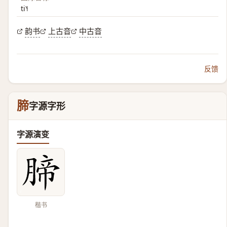
ti˥˧
韵书
上古音
中古音
反馈
腣
字源字形
字源演变
楷书