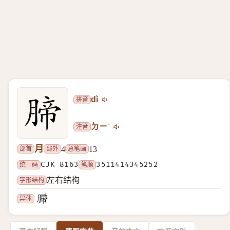
拼音
dì
注音
ㄉㄧˋ
月
部首
部外
总笔画
4
13
统一码
CJK 8163
笔顺
3511414345252
字形结构
左右结构
异体