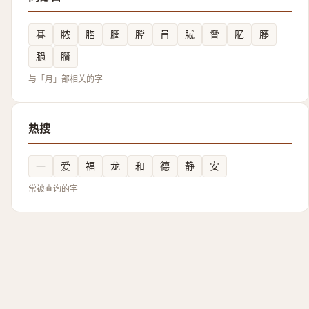
朞
脓
脗
膶
膛
肙
脦
脅
肊
䑅
膼
臢
与「月」部相关的字
热搜
一
爱
福
龙
和
德
静
安
常被查询的字