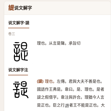
諟
说文解字
说文解字·諟
卷三
理也。从言是聲。承旨切
说文解字注
(諟)
理也。
左傳。君與大夫不善是也。
國語作王弗是。韋曰。是、理也。是者
諟之假借字。韋注與許合。理猶今人言
是正也。臣之行
者王不能是正也。大
𧮂