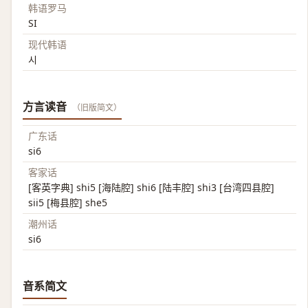
韩语罗马
SI
现代韩语
시
方言读音
（旧版简文）
广东话
si6
客家话
[客英字典] shi5 [海陆腔] shi6 [陆丰腔] shi3 [台湾四县腔]
sii5 [梅县腔] she5
潮州话
si6
音系简文