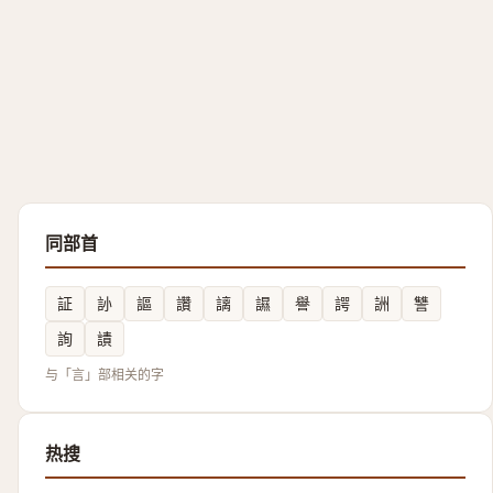
同部首
証
䚱
謳
讚
謧
䜙
譽
諤
詶
讐
詢
謮
与「言」部相关的字
热搜