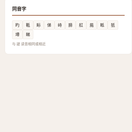
同音字
旳
䩚
眎
俤
峙
腣
䑭
㒾
眡
㹝
墆
睇
与 諟 读音相同或相近