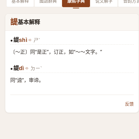
基本解释
國語辭典
康熙字典
说文解字
音韵方
諟
基本解释
諟
shì
ㄕˋ
●
〔～正〕同“是正”，订正，如“～～文字。”
諟
dì
ㄉㄧˋ
●
同“
谛
”，审谛。
反馈