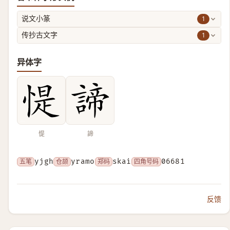
1
说文小篆
1
传抄古文字
异体字
惿
諦
五笔
yjgh
仓颉
yramo
郑码
skai
四角号码
06681
反馈