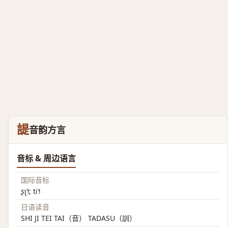
諟
音韵方言
音标 & 周边语言
国际音标
ʂʅ˥˧; ti˥˧
日语读音
SHI JI TEI TAI（音） TADASU（訓）