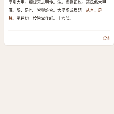
學引大甲。顧諟天之明命。注。諟猶正也。某氏僞大甲
傳。諟、是也。皆與許合。大學諟或爲題。
从言。是
聲。
承旨切。按旨當作紙。十六部。
反馈