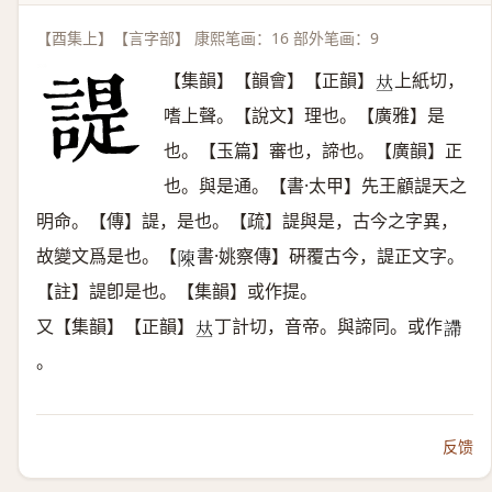
【酉集上】【言字部】 康熙笔画：16 部外笔画：9
【集韻】【韻會】【正韻】
上紙切，
𠀤
嗜上聲。【說文】理也。【廣雅】是
也。【玉篇】審也，諦也。【廣韻】正
也。與是通。【書·太甲】先王顧諟天之
明命。【傳】諟，是也。【疏】諟與是，古今之字異，
故變文爲是也。【
書·姚察傳】硏覆古今，諟正文字。
𨻰
【註】諟卽是也。【集韻】或作提。
又【集韻】【正韻】
丁計切，音帝。與諦同。或作
𠀤
𧫚
。
反馈