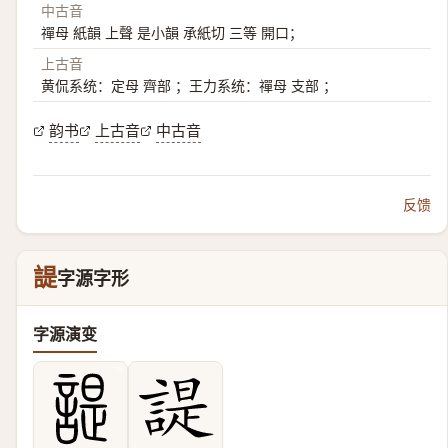
中古音
禪母 紙韻 上聲 是小韻 承紙切 三等 開口；
上古音
黄侃系统：定母 齊部 ；王力系统：禪母 支部 ；
韵书
上古音
中古音
反馈
諟
字源字形
字源演变