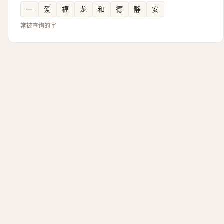
一
爱
福
龙
和
德
静
安
常被查询的字