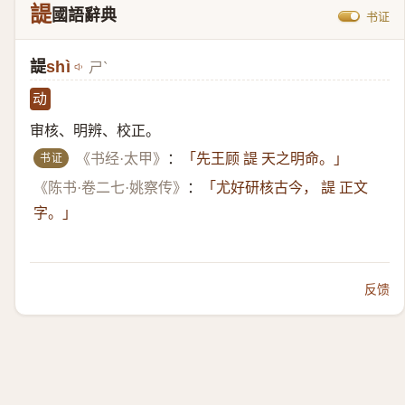
諟
國語辭典
书证
諟
shì
ㄕˋ
动
审核、明辨、校正。
书证
《书经·太甲》
：
「先王顾 諟 天之明命。」
《陈书·卷二七·姚察传》
：
「尤好研核古今， 諟 正文
字。」
反馈