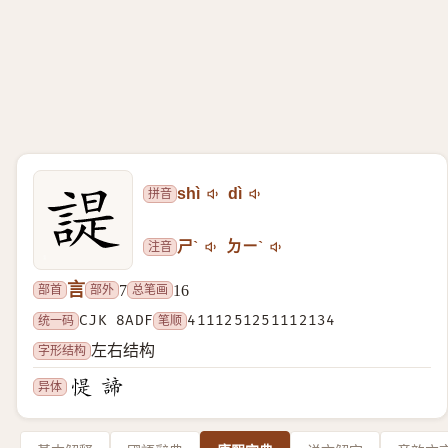
拼音
shì
dì
注音
ㄕˋ
ㄉㄧˋ
言
部首
部外
总笔画
7
16
统一码
CJK 8ADF
笔顺
4111251251112134
字形结构
左右结构
异体