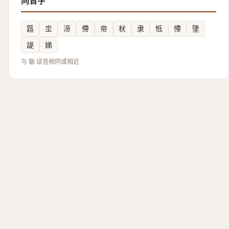
同音字
㼵
坔
渧
僀
帝
枤
隶
怟
㦅
墬
諟
娣
与 甋 读音相同或相近