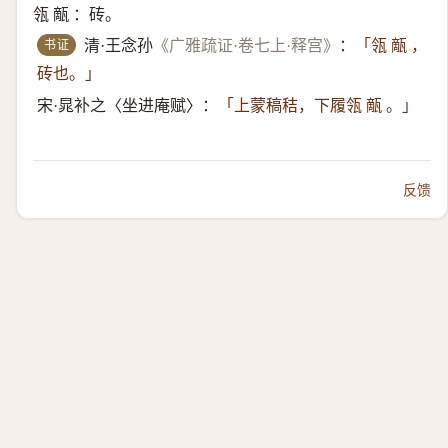
瓴 甋 ：砖。
书证
清·王念孙
《广雅疏证·卷七上·释宫》
：
「瓴 甋 ，
砖也。」
宋·晁补之〈坐进庵赋〉：
「上蒙稿秸，下履瓴 甋 。」
反馈