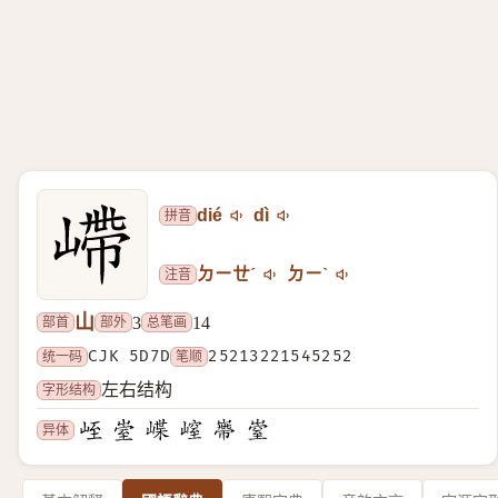
拼音
dié
dì
注音
ㄉㄧㄝˊ
ㄉㄧˋ
山
部首
部外
总笔画
3
14
统一码
CJK 5D7D
笔顺
25213221545252
字形结构
左右结构
异体