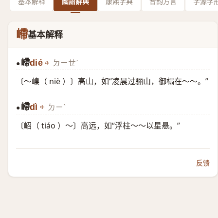
基本解释
國語辭典
康熙字典
音韵方言
字源字
嵽
基本解释
嵽
dié
ㄉㄧㄝˊ
●
〔～嵲（ niè ）〕高山，如“凌晨过骊山，御榻在～～。”
嵽
dì
ㄉㄧˋ
●
〔岹（ tiáo ）～〕高远，如“浮柱～～以星悬。”
反馈