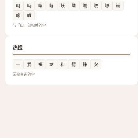
㞹
峙
㟫
峏
岆
崨
嶩
崾
㟲
崫
嶑
嵼
与「山」部相关的字
热搜
一
爱
福
龙
和
德
静
安
常被查询的字