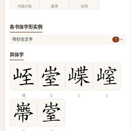
中国大陆
香港
台湾
各书体字形实例
1
传抄古文字
异体字
峌
𡹭
𡺑
𡻜