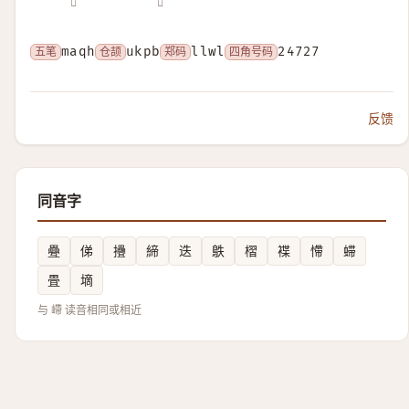
𡻺
𡼄
五笔
maqh
仓颉
ukpb
郑码
llwl
四角号码
24727
反馈
同音字
疉
俤
㩹
締
迭
䳀
槢
褋
㦅
䗖
畳
墑
与 嵽 读音相同或相近