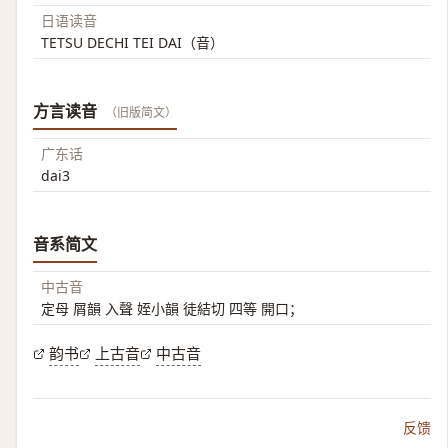
日语读音
TETSU DECHI TEI DAI（音）
方言读音
（旧版简文）
广东话
dai3
音系简文
中古音
定母 屑韻 入聲 姪小韻 徒結切 四等 開口；
韵书
上古音
中古音
反馈