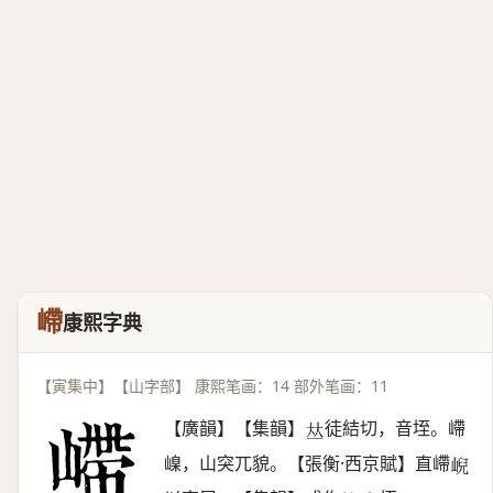
嵽
康熙字典
【寅集中】【山字部】 康熙笔画：14 部外笔画：11
【廣韻】【集韻】
徒結切，音垤。嵽
𠀤
嵲，山突兀貌。【張衡·西京賦】直嵽
𡸣