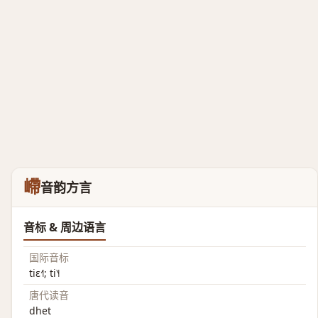
嵽
音韵方言
音标 & 周边语言
国际音标
tiɛ˧˥; ti˥˧
唐代读音
dhet