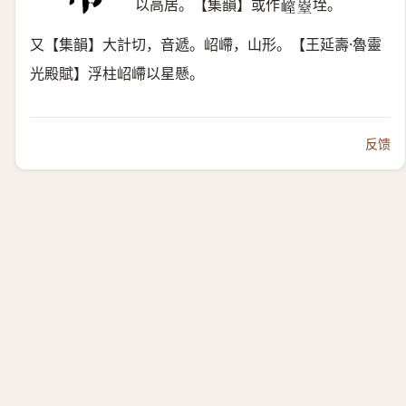
以高居。【集韻】或作
垤。
𡻜
𡼄
又【集韻】大計切，音遞。岹嵽，山形。【王延壽·魯靈
光殿賦】浮柱岹嵽以星懸。
反馈