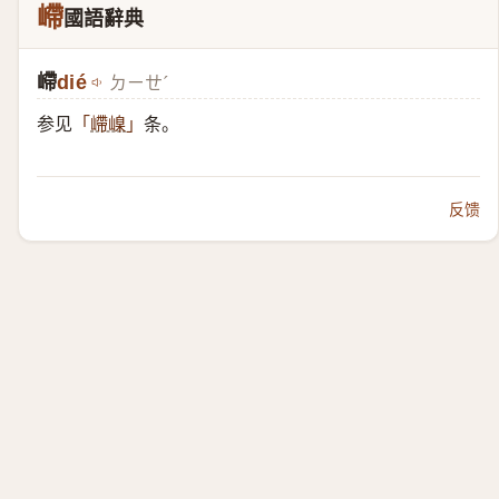
嵽
國語辭典
嵽
dié
ㄉㄧㄝˊ
参见
条。
「
嵽嵲
」
反馈