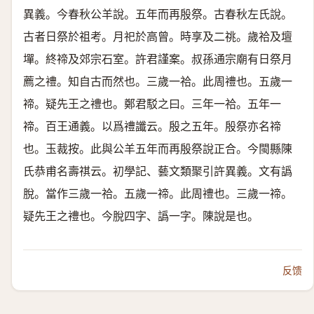
異義。今春秋公羊說。五年而再殷祭。古春秋左氏說。
古者日祭於祖考。月祀於高曾。時享及二祧。歲祫及壇
墠。終禘及郊宗石室。許君謹案。叔孫通宗廟有日祭月
薦之禮。知自古而然也。三歲一祫。此周禮也。五歲一
禘。疑先王之禮也。鄭君駁之曰。三年一祫。五年一
禘。百王通義。以爲禮讖云。殷之五年。殷祭亦名禘
也。玉裁按。此與公羊五年而再殷祭說正合。今閩縣陳
氏恭甫名壽祺云。初學記、藝文類聚引許異義。文有譌
脫。當作三歲一祫。五歲一禘。此周禮也。三歲一禘。
疑先王之禮也。今脫四字、譌一字。陳說是也。
反馈