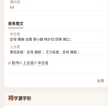
潮州话
ti3
音系简文
中古音
定母 霽韻 去聲 第小韻 特計切 四等 開口；
上古音
黄侃系统：定母 錫部 ；王力系统：定母 錫部 ；
韵书
上古音
中古音
反馈
禘
字源字形