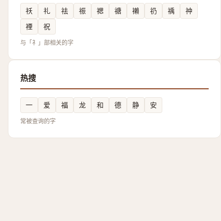
祅
礼
祛
祳
禗
禟
䄤
礽
䄔
祌
禋
祝
与「礻」部相关的字
热搜
一
爱
福
龙
和
德
静
安
常被查询的字