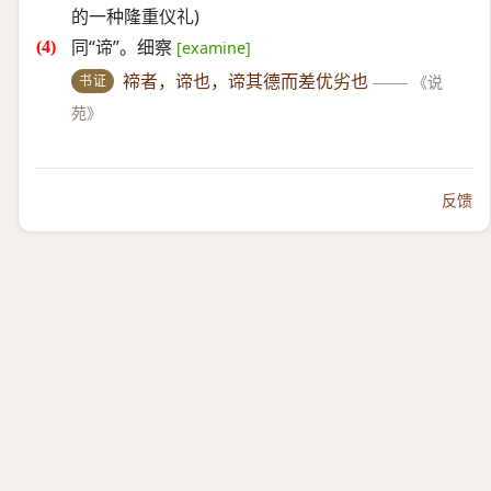
的一种隆重仪礼)
同“谛”。细察
[examine]
书证
禘者，谛也，谛其德而差优劣也
——
《说
苑》
反馈