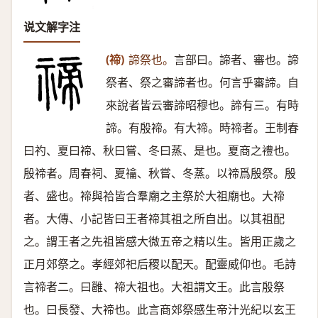
说文解字注
(禘)
諦祭也。
言部曰。諦者、審也。諦
祭者、祭之審諦者也。何言乎審諦。自
來說者皆云審諦昭穆也。諦有三。有時
諦。有殷禘。有大禘。時禘者。王制春
曰礿、夏曰禘、秋曰嘗、冬曰蒸、是也。夏商之禮也。
殷禘者。周春祠、夏禴、秋嘗、冬蒸。以禘爲殷祭。殷
者、盛也。禘與祫皆合羣廟之主祭於大祖廟也。大禘
者。大傳、小記皆曰王者禘其祖之所自出。以其祖配
之。謂王者之先祖皆感大微五帝之精以生。皆用正歲之
正月郊祭之。孝經郊祀后稷以配天。配靈威仰也。毛詩
言禘者二。曰雝、禘大祖也。大祖謂文王。此言殷祭
也。曰長發、大禘也。此言商郊祭感生帝汁光紀以玄王