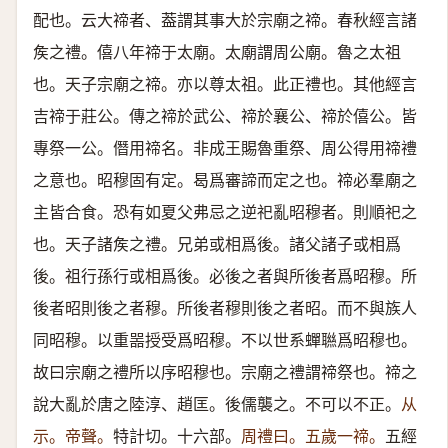
配也。云大禘者、葢謂其事大於宗廟之禘。春秋經言諸
矦之禮。僖八年禘于太廟。太廟謂周公廟。魯之太祖
也。天子宗廟之禘。亦以尊太祖。此正禮也。其他經言
吉禘于莊公。傳之禘於武公、禘於襄公、禘於僖公。皆
專祭一公。僭用禘名。非成王賜魯重祭、周公得用禘禮
之意也。昭穆固有定。曷爲審諦而定之也。禘必羣廟之
主皆合食。恐有如夏父弗忌之逆祀亂昭穆者。則順祀之
也。天子諸矦之禮。兄弟或相爲後。諸父諸子或相爲
後。祖行孫行或相爲後。必後之者與所後者爲昭穆。所
後者昭則後之者穆。所後者穆則後之者昭。而不與族人
同昭穆。以重噐授受爲昭穆。不以世系蟬聮爲昭穆也。
故曰宗廟之禮所以序昭穆也。宗廟之禮謂禘祭也。禘之
說大亂於唐之陸淳、趙匡。後儒襲之。不可以不正。
从
示。帝聲。
特計切。十六部。
周禮曰。五歲一禘。
五經