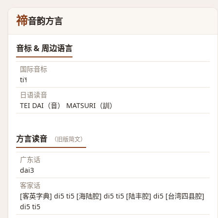
禘
音韵方言
音标 & 周边语言
国际音标
ti˥˧
日语读音
TEI DAI（音） MATSURI（訓）
方言读音
（旧版简文）
广东话
dai3
客家话
[客英字典] di5 ti5 [海陆腔] di5 ti5 [陆丰腔] di5 [台湾四县腔]
di5 ti5