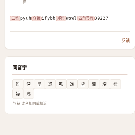
祶
五笔
pyuh
仓颉
ifybb
郑码
wswl
四角号码
30227
反馈
同音字
䀸
僀
墬
遆
䩚
递
埅
締
墆
棣
媂
珶
与 禘 读音相同或相近