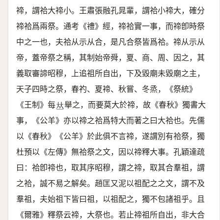
禘，謂祫大禘小。王肅張融孔晁輩，謂祫小禘大，確分
禘祫爲兩祭。通考《禮》經，禘祫實一事，而禘卽時祭
中之一也，夫祫从示从合，是凡合祭皆爲祫。禘从示从
帝，蓋帝祭之稱，其制始帝舜，夏、商、周、因之，其
義取審諦昭穆，上追祖所自出，下及毀廟未毀廟之主，
天子四時之祭，春礿、夏禘、秋嘗、冬烝，《祭統》
《王制》每
舉之，而要莫大於禘，故《春秋》獨書大
𠀤
事，《公羊》亦以禘之祫爲特大而著之曰大祫也。先儒
以《春秋》《公羊》於此俱不言禘，遂謂別有祫祭，獨
杜預以《左傳》無祫祭之文，因以禘釋大事。孔穎達疏
曰：祫卽禘也，取其序昭穆，謂之禘，取其合羣祖，謂
之祫，誠不易之解矣。趙匡又泥以祖配之之文，謂不及
羣祖，夫始祖下皆曰祖，以祖配之，獨不包諸祖乎。且
《爾雅》釋祭云禘，大祭也。若止禘祖所自出，非大合