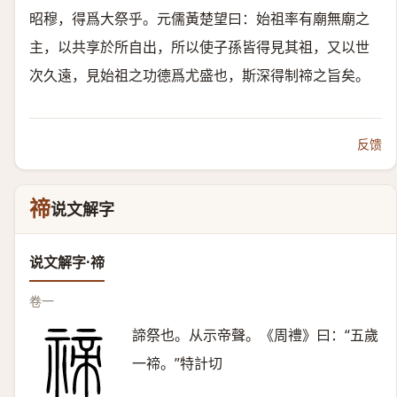
昭穆，得爲大祭乎。元儒黃楚望曰：始祖率有廟無廟之
主，以共享於所自出，所以使子孫皆得見其祖，又以世
次久遠，見始祖之功德爲尤盛也，斯深得制禘之旨矣。
反馈
禘
说文解字
说文解字·禘
卷一
諦祭也。从示帝聲。《周禮》曰：“五歲
一禘。”特計切