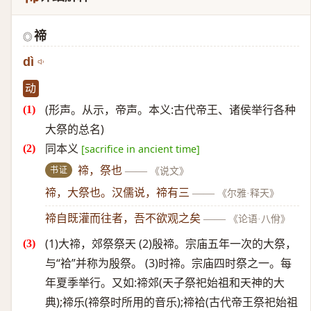
禘
◎
dì
动
(形声。从示，帝声。本义:古代帝王、诸侯举行各种
大祭的总名)
同本义
[sacrifice in ancient time]
书证
禘，祭也
——
《说文》
禘，大祭也。汉儒说，禘有三
——
《尔雅·释天》
禘自既灌而往者，吾不欲观之矣
——
《论语·八佾》
(1)大禘，郊祭祭天 (2)殷禘。宗庙五年一次的大祭，
与“袷”并称为殷祭。 (3)时禘。宗庙四时祭之一。每
年夏季举行。又如:禘郊(天子祭祀始祖和天神的大
典);禘乐(禘祭时所用的音乐);禘袷(古代帝王祭祀始祖