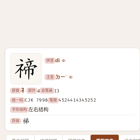
拼音
dì
注音
ㄉㄧˋ
礻
部首
部外
总笔画
4
13
统一码
CJK 7998
笔顺
4524414345252
字形结构
左右结构
异体