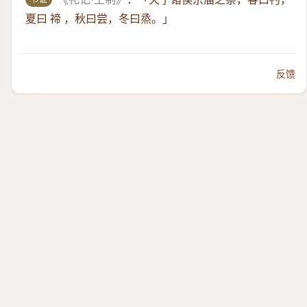
夏曰 禘 ，秋曰尝，冬曰烝。」
反馈