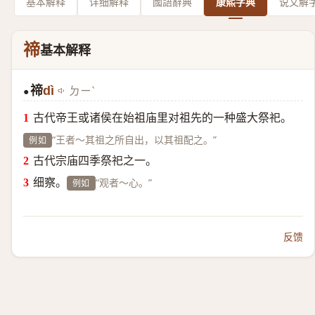
基本解释
详细解释
國語辭典
康熙字典
说文解
禘
基本解释
禘
dì
ㄉㄧˋ
●
古代帝王或诸侯在始祖庙里对祖先的一种盛大祭祀。
“王者～其祖之所自出，以其祖配之。”
例如
古代宗庙四季祭祀之一。
细察。
“观者～心。”
例如
反馈