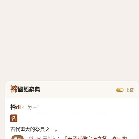
禘
國語辭典
书证
禘
dì
ㄉㄧˋ
名
古代重大的祭典之一。
书证
《礼记·王制》
：
「天子诸侯宗庙之祭，春曰礿，