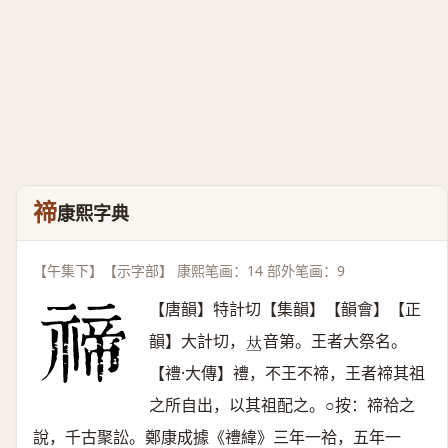
禘
康熙字典
【午集下】【示字部】 康熙笔画：14 部外笔画：9
【唐韻】特計切【集韻】【韻會】【正
韻】大計切，
音第。王者大祭名。
𠀤
【禮·大傳】禮，不王不禘，王者禘其祖
之所自出，以其祖配之。○按：禘祫之
說，千古聚訟。鄭康成據《禮緯》三年一祫，五年一