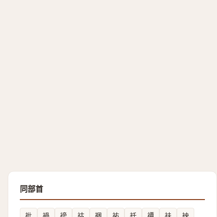
同部首
䃾
禍
䄘
祜
祵
祐
祍
禫
䃿
䄃