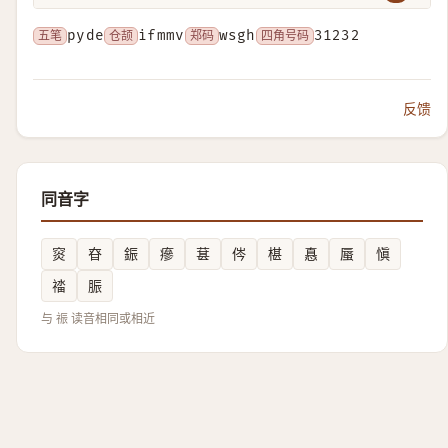
五笔
pyde
仓颉
ifmmv
郑码
wsgh
四角号码
31232
反馈
同音字
䆦
昚
鋠
瘮
葚
侺
椹
㥲
蜃
愼
䄕
脤
与 祳 读音相同或相近