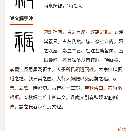
尚來歸祳。”時忍切
说文解字注
(祳)
社肉。盛之㠯蜃。故謂之祳。
五經
異義曰。古左氏說。脤、祭社之肉。盛
之以蜃。鄭注掌蜃、杜注左傳皆同。蜃
祳曡韵。經典祳多从肉作脤。詩緜箋、
掌蜃注徑用蜃爲祳字。
天子所㠯親遺同姓。
大宗伯以脤
膰之禮。親兄弟之國。大行人歸脤以交諸矦之福。
从
示。辰聲。
時忍切。古音在十三部。
春秋傳曰。石尚來
歸祳。
春秋經定公十四年文。凡說文引春秋經皆
諸
𣪠
傳。謂左氏春秋有此文也。
反馈