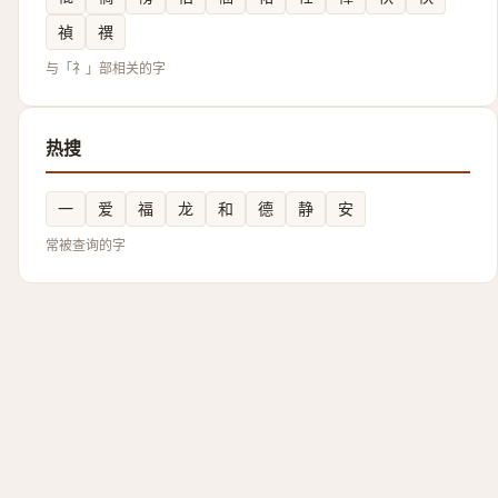
禎
禩
与「礻」部相关的字
热搜
一
爱
福
龙
和
德
静
安
常被查询的字