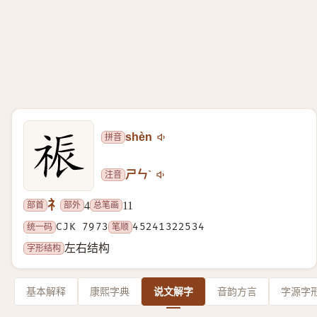
拼音
shèn
注音
ㄕㄣˋ
礻
部首
部外
总笔画
4
11
统一码
CJK 7973
笔顺
45241322534
字形结构
左右结构
基本解释
康熙字典
说文解字
音韵方言
字源字