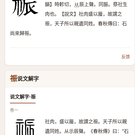
韻】時軫切，
辰上聲。同脤。祭社生
𠀤
肉也。【說文】社肉盛以蜃，故謂之
祳，天子所以親遺同姓。春秋傳曰：石
尚來歸祳。
反馈
祳
说文解字
说文解字·祳
卷一
社肉，盛以蜃，故謂之祳。天子所以親
遺同姓。从示辰聲。《春秋傳》曰：“石