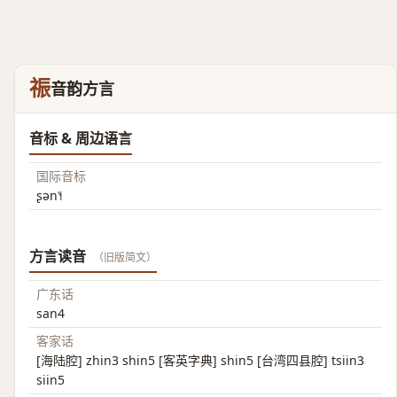
祳
音韵方言
音标 & 周边语言
国际音标
ʂən˥˧
方言读音
（旧版简文）
广东话
san4
客家话
[海陆腔] zhin3 shin5 [客英字典] shin5 [台湾四县腔] tsiin3
siin5