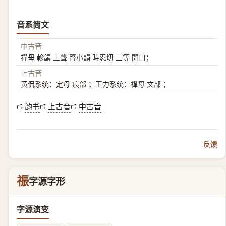
音系简文
中古音
禪母 軫韻 上聲 腎小韻 時忍切 三等 開口；
上古音
黄侃系统：定母 痕部 ；王力系统：禪母 文部 ；
韵书
上古音
中古音
反馈
祳
字源字形
字源演变