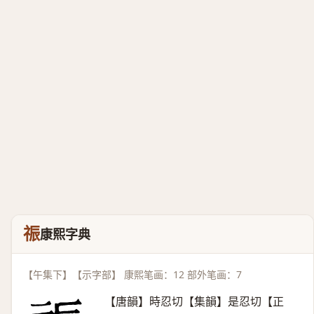
祳
康熙字典
【午集下】【示字部】 康熙笔画：12 部外笔画：7
【唐韻】時忍切【集韻】是忍切【正