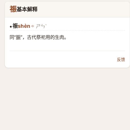
祳
基本解释
祳
shèn
ㄕㄣˋ
●
同“
脤
”，古代祭祀用的生肉。
反馈