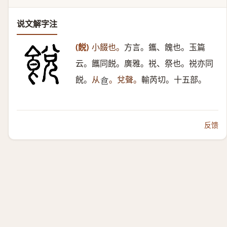
说文解字注
(䬽)
小餟也。
方言。鑴、餽也。玉篇
云。䭨同䬽。廣雅。祱、祭也。祱亦同
䬽。
从
。兌聲。
輸芮切。十五部。
𠊊
反馈