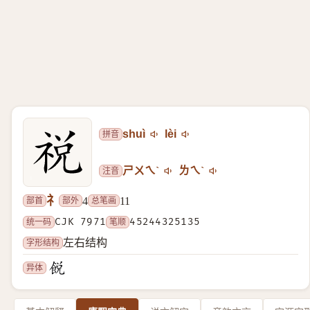
拼音
shuì
lèi
注音
ㄕㄨㄟˋ
ㄌㄟˋ
礻
部首
部外
总笔画
4
11
统一码
CJK 7971
笔顺
45244325135
字形结构
左右结构
异体