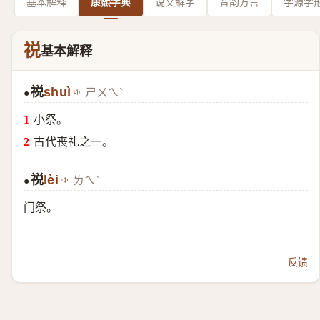
基本解释
康熙字典
说文解字
音韵方言
字源字
祱
基本解释
祱
shuì
ㄕㄨㄟˋ
●
小祭。
古代丧礼之一。
祱
lèi
ㄌㄟˋ
●
门祭。
反馈