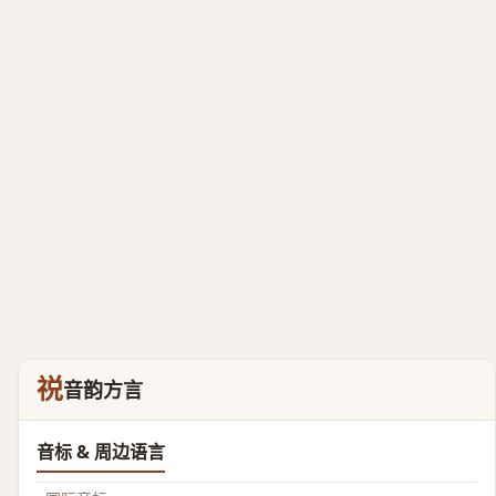
祱
音韵方言
音标 & 周边语言