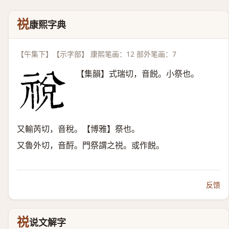
祱
康熙字典
【午集下】【示字部】 康熙笔画：12 部外笔画：7
【集韻】式瑞切，音䬽。小祭也。
又輸芮切，音稅。【博雅】祭也。
又魯外切，音酹。門祭謂之祱。或作䬽。
反馈
祱
说文解字