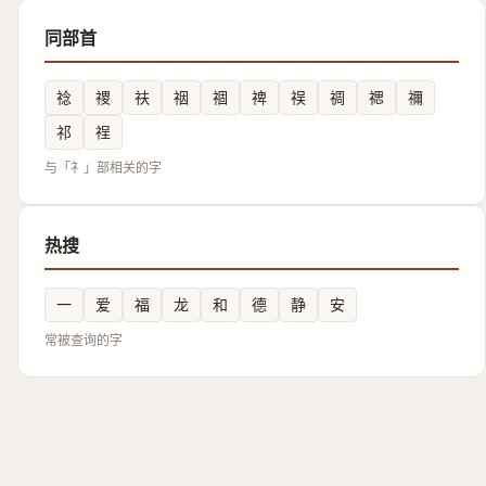
同部首
䄒
禝
䃿
䄄
祻
禆
祦
禂
禗
禰
祁
䄇
与「礻」部相关的字
热搜
一
爱
福
龙
和
德
静
安
常被查询的字