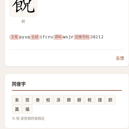
䬽
五笔
pyuq
仓颉
ifcru
郑码
wsjr
四角号码
38212
反馈
同音字
絫
㥨
壘
帨
涙
類
纇
税
擂
颣
䉪
攂
与 祱 读音相同或相近