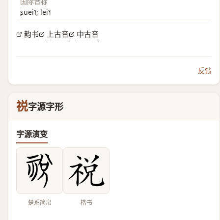
国际音标
ʂuei˥˧; lei˥˧
韵书
上古音
中古音
反馈
祱
字源字形
字源演变
楚系简帛
楷书