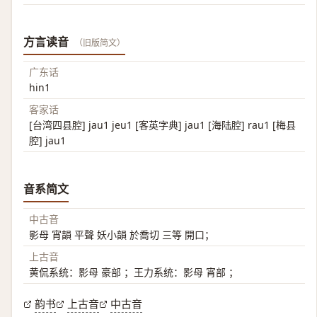
方言读音
（旧版简文）
广东话
hin1
客家话
[台湾四县腔] jau1 jeu1 [客英字典] jau1 [海陆腔] rau1 [梅县
腔] jau1
音系简文
中古音
影母 宵韻 平聲 妖小韻 於喬切 三等 開口；
上古音
黄侃系统：影母 豪部 ；王力系统：影母 宵部 ；
韵书
上古音
中古音