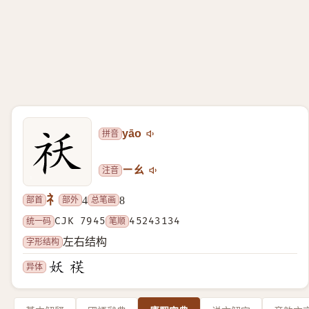
拼音
yāo
注音
ㄧㄠ
礻
部首
部外
总笔画
4
8
统一码
CJK 7945
笔顺
45243134
字形结构
左右结构
异体