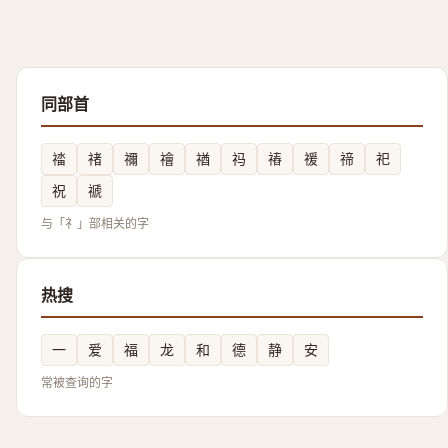
同部首
䄕
禇
禰
禬
禉
祃
䄝
禐
禘
祀
祝
禠
与「礻」部相关的字
热搜
一
爱
福
龙
和
德
静
安
常被查询的字