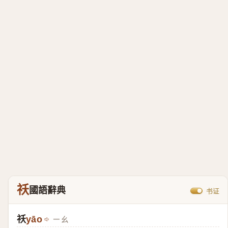
祅
國語辭典
书证
祅
yāo
ㄧㄠ