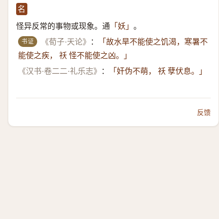
名
怪异反常的事物或现象。通
。
「妖」
书证
《荀子·天论》
：
「故水旱不能使之饥渴，寒暑不
能使之疾， 祅 怪不能使之凶。」
《汉书·卷二二·礼乐志》
：
「奸伪不萌， 祅 孽伏息。」
反馈