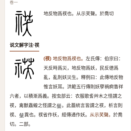
卷一
地反物爲䄏也。从示芺聲。於喬切
说文解字注·䄏
(䄏)
地反物爲䄏也。
左氏傳：伯宗曰：
天反時爲災，地反物爲妖，民反德爲
亂，亂則妖災生。釋例曰：此傳地反物
惟言妖耳。洪範五行傳則妖孽禍痾眚祥
六者，以積漸爲義。按虫部云：衣服歌䚻艸木之怪謂之
䄏，禽獸蟲蝗之怪謂之
。此葢統言皆謂之䄏，析言則
𧕏
䄏、
異也。䄏省作祅，經傳通作妖。
从示芺聲。
於喬
𧕏
切。二部。