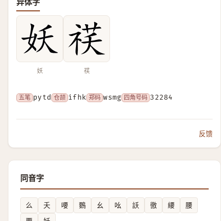
异体字
妖
䄏
五笔
pytd
仓颉
ifhk
郑码
wsmg
四角号码
32284
反馈
同音字
么
夭
喓
䳩
幺
吆
訞
徼
䌁
腰
要
妖