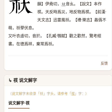
韻】伊堯切，
音幺。【說文】本作
𠀤
䄏。天反時爲災，地反物爲䄏。【前漢·
天文志】迅雷風祅。【禮·樂志】姦僞不
萌，祅孽伏息。
又叶衣虛切，音於。【孔臧·鶚賦】觀之歡然，覽考經
書。在德爲祥，棄常爲祅。
反馈
↳ 䄏 说文解字
（说文解字未收录「祅」字头，请参考「
䄏
」字：）
说文解字·䄏