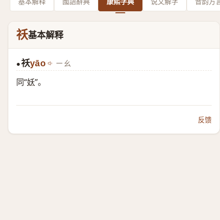
基本解释
國語辭典
康熙字典
说文解字
音韵方
祅
基本解释
祅
yāo
ㄧㄠ
●
同“
妖
”。
反馈