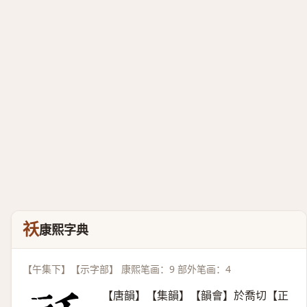
祅
康熙字典
【午集下】【示字部】 康熙笔画：9 部外笔画：4
【唐韻】【集韻】【韻會】於喬切【正