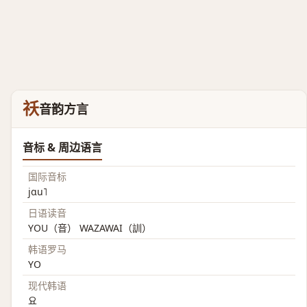
祅
音韵方言
音标 & 周边语言
国际音标
jɑu˥
日语读音
YOU（音） WAZAWAI（訓）
韩语罗马
YO
现代韩语
요