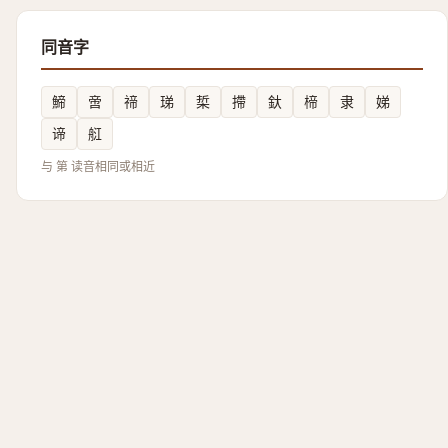
同音字
䱱
啻
禘
珶
梊
摕
釱
楴
隶
娣
谛
䑭
与 第 读音相同或相近