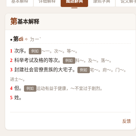
基本解释
详细解释
國語辭典
康熙字典
说文解
第
基本解释
第
dì
ㄉㄧˋ
●
次序。
～一。次～。等～。
例如
科举考试及格的等次。
科～。及～。落～。
例如
封建社会官僚贵族的大宅子。
宅～。府～。门～。
例如
进士～。
但。
运动有益于健康，～不宜过于剧烈。
例如
姓。
反馈