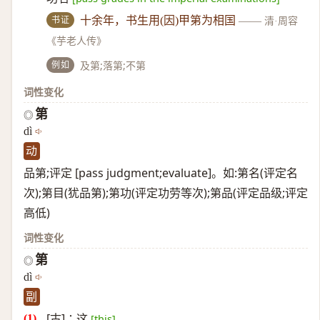
书证
十余年，书生用(因)甲第为相国
——
清·周容
《芋老人传》
例如
及第;落第;不第
词性变化
第
◎
dì
动
品第;评定 [pass judgment;evaluate]。如:第名(评定名
次);第目(犹品第);第功(评定功劳等次);第品(评定品级;评定
高低)
词性变化
第
◎
dì
副
[古]∶这
[this]