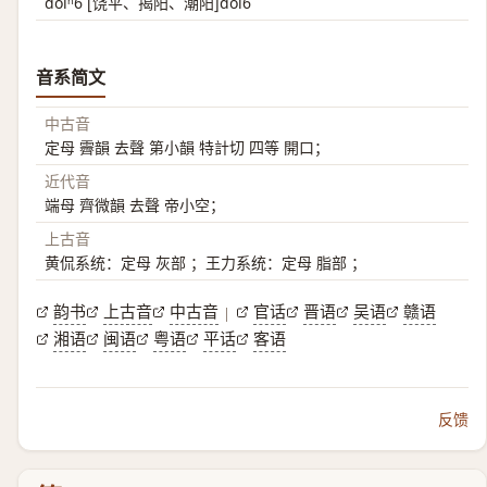
doiⁿ6 [饶平、揭阳、潮阳]doi6
音系简文
中古音
定母 霽韻 去聲 第小韻 特計切 四等 開口；
近代音
端母 齊微韻 去聲 帝小空；
上古音
黄侃系统：定母 灰部 ；王力系统：定母 脂部 ；
韵书
上古音
中古音
官话
晋语
吴语
赣语
|
湘语
闽语
粤语
平话
客语
反馈