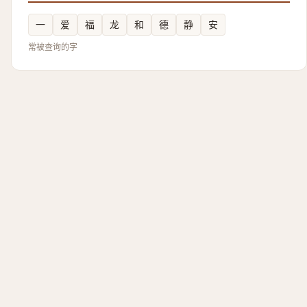
一
爱
福
龙
和
德
静
安
常被查询的字