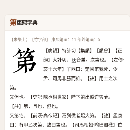
第
康熙字典
【未集上】【竹字部】 康熙笔画：11 部外笔画：5
【廣韻】特計切【集韻】【韻會】【正
韻】大計切，
音弟。次第也。【左傳·
𠀤
哀十六年】子西曰：楚國第我死，令
尹、司馬非勝而誰。【註】用士之次
第。
又但也。【史記·陳丞相世家】陛下第出僞遊雲夢。
【註】第，且也，但也。
又第宅。【前漢·高帝紀】爲列侯者賜大第。【註】孟康
曰：有甲乙次第，故曰第也。【司馬相如·喻巴蜀檄】位