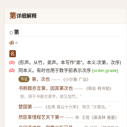
第
详细解释
第
◎
dì
名
(形声。从竹，弟声。本写作“弟”。本义:次第，次序)
同本义。有时也用于数字前表示次序
[order;grade]
书证
第，次也
——
《小尔雅·广诂》
书称题亦言第，因其第次也
——
《释名·释书契》
按，用于书册次弟字，故又加竹。”
楚国第
——
《左传·哀公十六年》
释文:“次第也。”
然臣辈惜程艺天下第一
——
宋· 王傥《唐语林·雅量》