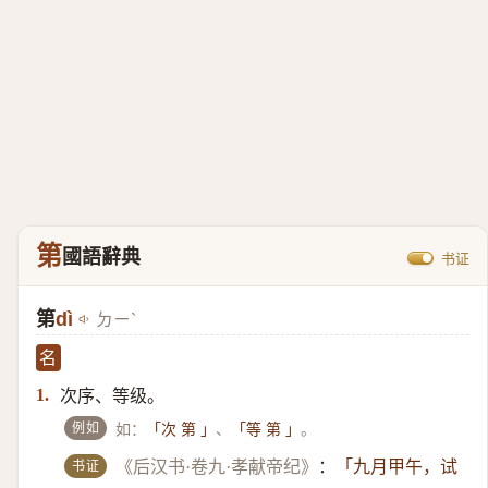
第
國語辭典
书证
第
dì
ㄉㄧˋ
名
次序、等级。
1.
例如
如：
、
。
「次 第 」
「等 第 」
书证
《后汉书·卷九·孝献帝纪》
：
「九月甲午，试