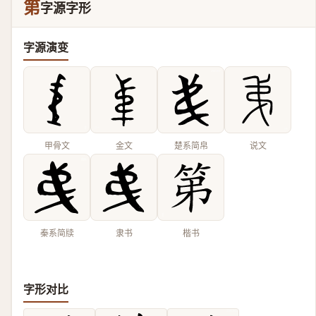
第
字源字形
字源演变
甲骨文
金文
楚系简帛
说文
秦系简牍
隶书
楷书
字形对比