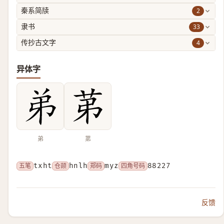
2
秦系简牍
33
隶书
4
传抄古文字
异体字
弟
苐
五笔
txht
仓颉
hnlh
郑码
myz
四角号码
88227
反馈