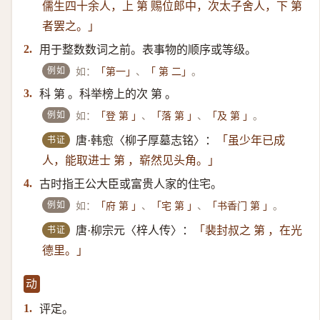
儒生四十余人，上 第 赐位郎中，次太子舍人，下 第
者罢之。」
用于整数数词之前。表事物的顺序或等级。
2.
例如
如：
、
。
「第一」
「 第 二」
科 第 。科举榜上的次 第 。
3.
例如
如：
、
、
。
「登 第 」
「落 第 」
「及 第 」
书证
唐·韩愈〈柳子厚墓志铭〉：
「虽少年已成
人，能取进士 第 ，崭然见头角。」
古时指王公大臣或富贵人家的住宅。
4.
例如
如：
、
、
。
「府 第 」
「宅 第 」
「书香门 第 」
书证
唐·柳宗元〈梓人传〉：
「裴封叔之 第 ，在光
德里。」
动
评定。
1.