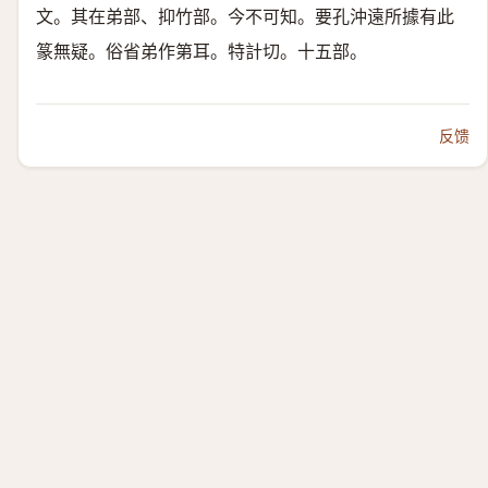
文。其在弟部、抑竹部。今不可知。要孔沖遠所據有此
篆無疑。俗省弟作第耳。特計切。十五部。
反馈