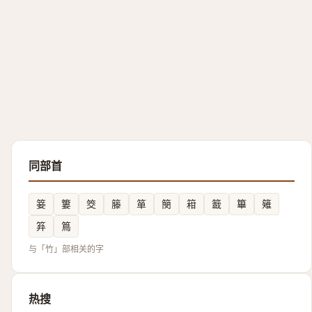
同部首
䈉
簍
筊
籐
箪
簢
䈤
籖
篳
䉜
笲
䉆
与「竹」部相关的字
热搜