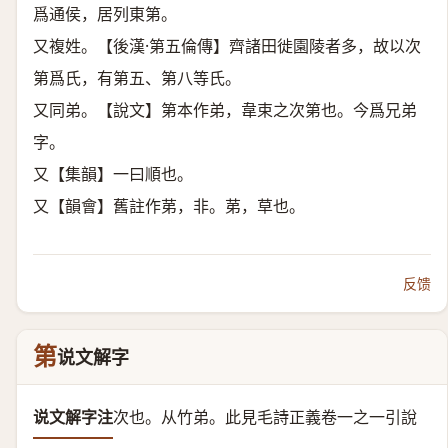
爲通侯，居列東第。
又複姓。【後漢·第五倫傳】齊諸田徙園陵者多，故以次
第爲氏，有第五、第八等氏。
又同弟。【說文】第本作弟，韋束之次第也。今爲兄弟
字。
又【集韻】一曰順也。
又【韻會】舊註作苐，非。苐，草也。
反馈
第
说文解字
说文解字注
次也。从竹弟。
此見毛詩正義卷一之一引說