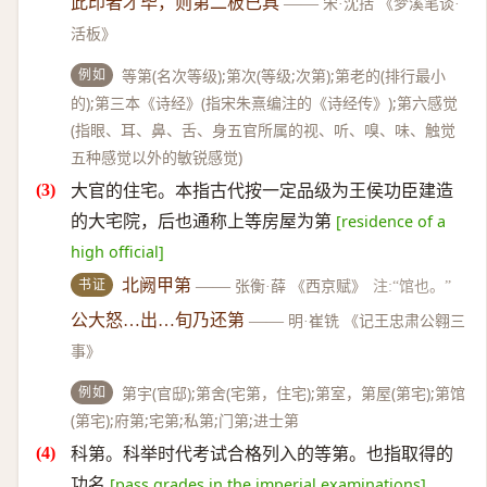
此印者才毕，则第二板已具
——
宋·沈括 《梦溪笔谈·
活板》
例如
等第(名次等级);第次(等级;次第);第老的(排行最小
的);第三本《诗经》(指宋朱熹编注的《诗经传》);第六感觉
(指眼、耳、鼻、舌、身五官所属的视、听、嗅、味、触觉
五种感觉以外的敏锐感觉)
大官的住宅。本指古代按一定品级为王侯功臣建造
的大宅院，后也通称上等房屋为第
[residence of a
high official]
书证
北阙甲第
——
张衡·薛 《西京赋》
注:“馆也。”
公大怒…出…旬乃还第
——
明·崔铣 《记王忠肃公翱三
事》
例如
第宇(官邸);第舍(宅第，住宅);第室，第屋(第宅);第馆
(第宅);府第;宅第;私第;门第;进士第
科第。科举时代考试合格列入的等第。也指取得的
功名
[pass grades in the imperial examinations]