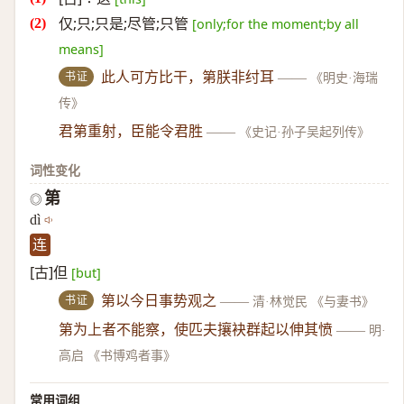
仅;只;只是;尽管;只管
[only;for the moment;by all
means]
书证
此人可方比干，第朕非纣耳
——
《明史·海瑞
传》
君第重射，臣能令君胜
——
《史记·孙子吴起列传》
词性变化
第
◎
dì
连
[古]但
[but]
书证
第以今日事势观之
——
清·林觉民 《与妻书》
第为上者不能察，使匹夫攘袂群起以伸其愤
——
明·
高启 《书博鸡者事》
常用词组