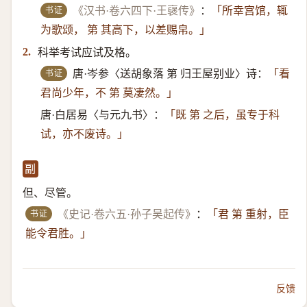
书证
《汉书·卷六四下·王襃传》
：
「所幸宫馆，辄
为歌颂， 第 其高下，以差赐帛。」
科举考试应试及格。
2.
书证
唐·岑参〈送胡象落 第 归王屋别业〉诗：
「看
君尚少年，不 第 莫凄然。」
唐·白居易〈与元九书〉：
「既 第 之后，虽专于科
试，亦不废诗。」
副
但、尽管。
书证
《史记·卷六五·孙子吴起传》
：
「君 第 重射，臣
能令君胜。」
反馈