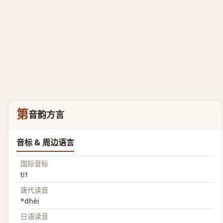
第
音韵方言
音标 & 周边语言
国际音标
ti˥˧
唐代读音
*dhèi
日语读音