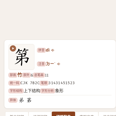
拼音
dì
注音
ㄉㄧˋ
竹
部首
部外
总笔画
6
11
统一码
CJK 7B2C
笔顺
31431451523
字形结构
字形分析
上下结构
象形
异体