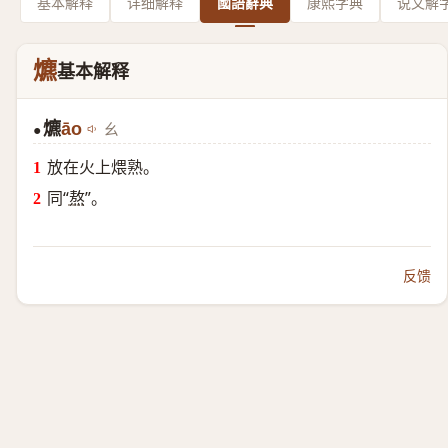
基本解释
详细解释
國語辭典
康熙字典
说文解
爊
基本解释
爊
āo
ㄠ
●
放在火上煨熟。
同“
熬
”。
反馈