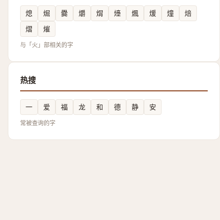
熄
煀
爨
爝
焨
㸀
煈
煖
燑
焙
熠
熣
与「火」部相关的字
热搜
一
爱
福
龙
和
德
静
安
常被查询的字