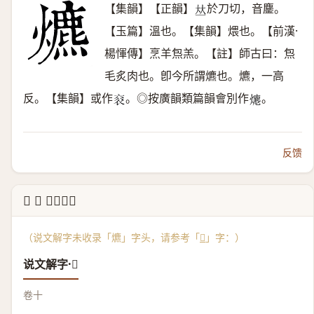
【集韻】【正韻】
於刀切，音鏖。
𠀤
【玉篇】溫也。【集韻】煨也。【前漢·
楊惲傳】烹羊炰羔。【註】師古曰：炰
毛炙肉也。卽今所謂爊也。爊，一高
反。【集韻】或作
。◎按廣韻類篇韻會別作
。
𧘳
𤏶
反馈
↳ 𤇯 说文解字
（说文解字未收录「爊」字头，请参考「
𤇯
」字：）
说文解字·𤇯
卷十