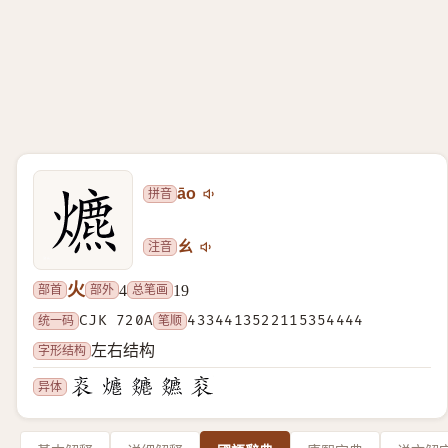
拼音
āo
注音
ㄠ
火
部首
部外
总笔画
4
19
统一码
CJK 720A
笔顺
4334413522115354444
字形结构
左右结构
异体