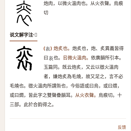
炮肉，以微火溫肉也。从火衣聲。烏痕
切
说文解字注·𤇯
(
)
炮炙也。
炮炙也，炮、炙異義皆得
𤇯
曰
也。
㠯微火溫肉。
依廣韻所引本。
𤇯
玉篇同。旣云炮炙，又云以㣲火溫肉
者，嫌炮炙為毛燒，故又足之，言不必
毛燒也。㣲火溫肉所謂缹也，今俗語或曰烏，或曰煨，
或曰燜，皆此字之雙聲疊韻耳。
从火衣聲。
烏痕切。十
三部。此於合韵得之。
反馈