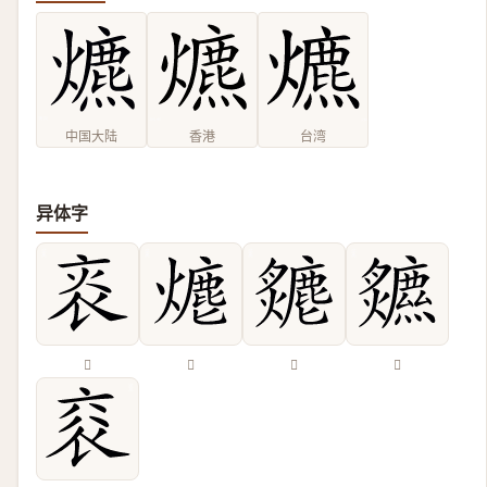
中国大陆
香港
台湾
异体字
𤇯
𤏶
𤒣
𤓏