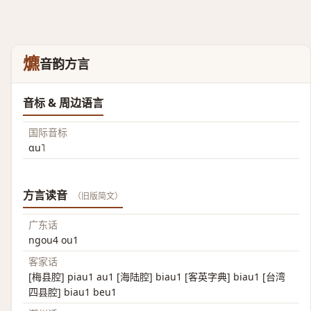
爊
音韵方言
音标 & 周边语言
国际音标
ɑu˥
方言读音
（旧版简文）
广东话
ngou4 ou1
客家话
[梅县腔] piau1 au1 [海陆腔] biau1 [客英字典] biau1 [台湾
四县腔] biau1 beu1