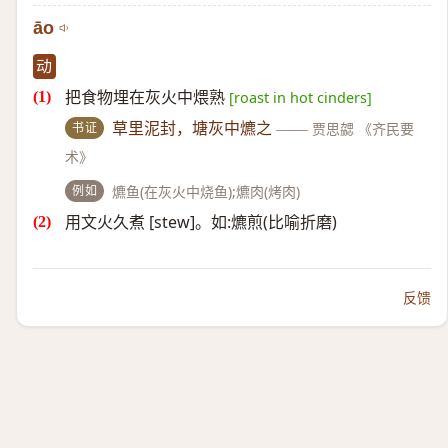
āo
动
把食物埋在灰火中煨熟
[roast in hot cinders]
书证
草里泥封，塘灰中爊之
——
贾思勰 《齐民要
术》
例如
爊鱼(在灰火中烧鱼);爊肉(烤肉)
用文火久煮 [stew]。如:爊煎(比喻折磨)
反馈