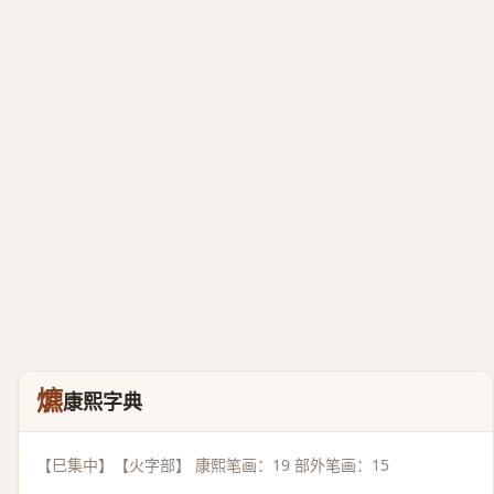
爊
康熙字典
【巳集中】【火字部】 康熙笔画：19 部外笔画：15