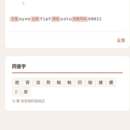
𧘳
五笔
oyno
仓颉
fipf
郑码
uotu
四角号码
90831
反馈
同音字
梎
䆟
泑
熬
眑
軪
凹
柪
熝
䥝
𤏶
𢈈
与 爊 读音相同或相近