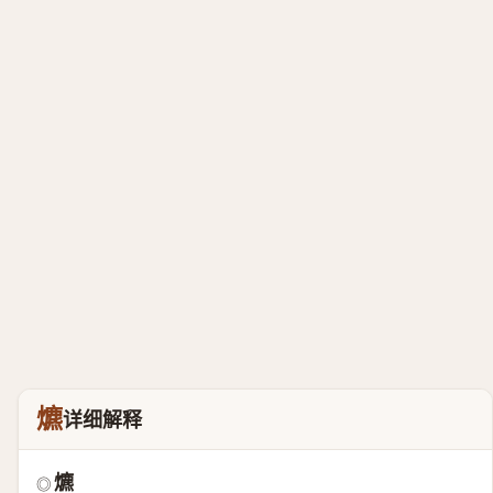
爊
详细解释
爊
◎