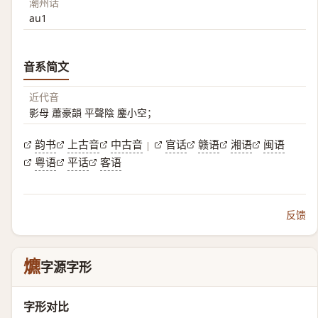
潮州话
au1
音系简文
近代音
影母 蕭豪韻 平聲陰 鏖小空；
韵书
上古音
中古音
官话
赣语
湘语
闽语
|
粤语
平话
客语
反馈
爊
字源字形
字形对比