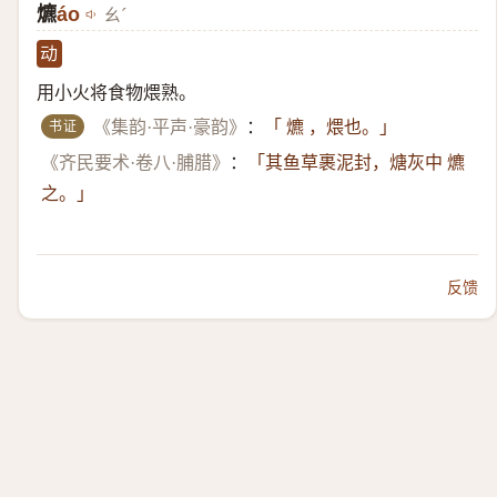
爊
áo
ㄠˊ
动
用小火将食物煨熟。
书证
《集韵·平声·豪韵》
：
「 爊 ，煨也。」
《齐民要术·卷八·脯腊》
：
「其鱼草裹泥封，煻灰中 爊
之。」
反馈