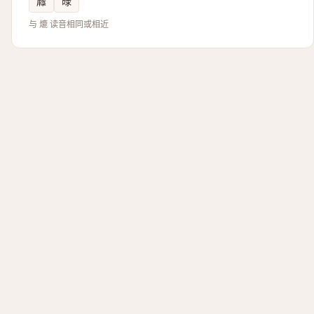
䴪
㫽
与 熝 读音相同或相近