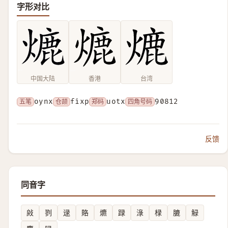
字形对比
中国大陆
香港
台湾
五笔
oynx
仓颉
fixp
郑码
uotx
四角号码
90812
反馈
同音字
㪐
剹
逯
賂
爊
䟿
淥
椂
膔
觮