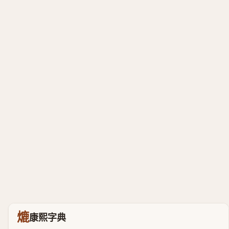
熝
康熙字典