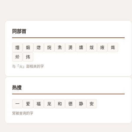
同部首
爧
煅
㷓
烷
㶻
燙
爌
炦
焲
㷎
炌
炜
与「火」部相关的字
热搜
一
爱
福
龙
和
德
静
安
常被查询的字