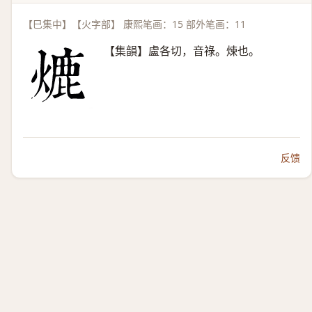
【巳集中】【火字部】 康熙笔画：15 部外笔画：11
【集韻】盧各切，音祿。煉也。
反馈