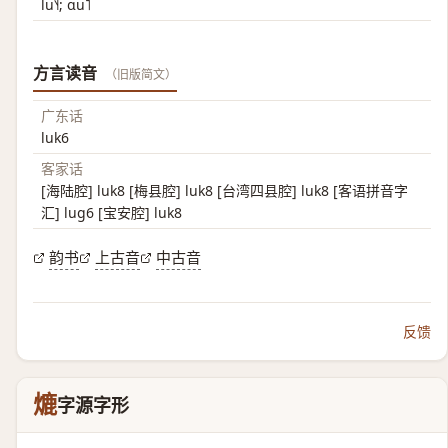
lu˥˧; ɑu˥
方言读音
（旧版简文）
广东话
luk6
客家话
[海陆腔] luk8 [梅县腔] luk8 [台湾四县腔] luk8 [客语拼音字
汇] lug6 [宝安腔] luk8
韵书
上古音
中古音
反馈
熝
字源字形