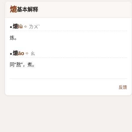
熝
基本解释
熝
lù
ㄌㄨˋ
●
炼。
熝
āo
ㄠ
●
同“
熬
”，煮。
反馈