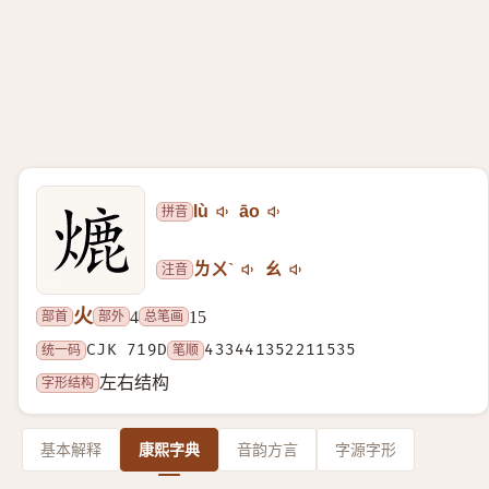
拼音
lù
āo
注音
ㄌㄨˋ
ㄠ
火
部首
部外
总笔画
4
15
统一码
CJK 719D
笔顺
433441352211535
字形结构
左右结构
基本解释
康熙字典
音韵方言
字源字形