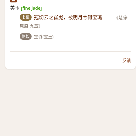
美玉
[fine jade]
书证
冠切云之崔嵬，被明月兮佩宝璐
——
《楚辞·
屈原·九章》
例如
宝璐(宝玉)
反馈