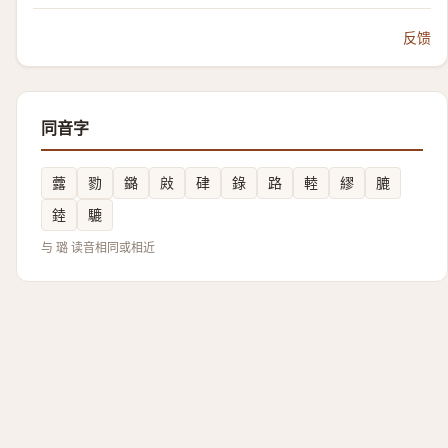
反馈
同音字
虂
勠
鏴
㪐
硉
錄
路
䡜
繆
膔
錴
騼
与 璐 读音相同或相近