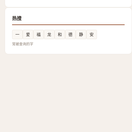
热搜
一
爱
福
龙
和
德
静
安
常被查询的字