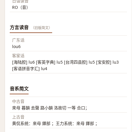
日语读音
RO（音）
方言读音
（旧版简文）
广东话
lou6
客家话
[海陆腔] lu6 [客英字典] lu5 [台湾四县腔] lu5 [宝安腔] lu3
[客语拼音字汇] lu4
音系简文
中古音
來母 暮韻 去聲 路小韻 洛故切 一等 合口；
上古音
黄侃系统：來母 鐸部 ；王力系统：來母 鐸部 ；