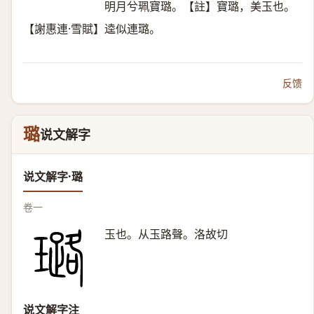
明月兮珮寶璐。【註】寶璐，美玉也。
【謝惠連·雪賦】逵似連璐。
反馈
璐
说文解字
说文解字·璐
卷一
玉也。从玉路聲。洛故切
说文解字注