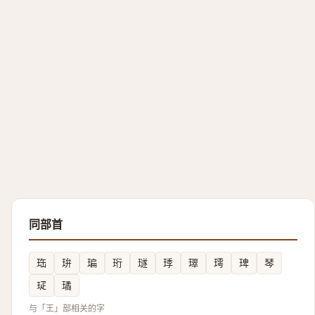
同部首
珤
㺹
㻞
珩
璲
㻑
璻
㻬
琕
琴
㺼
璚
与「王」部相关的字