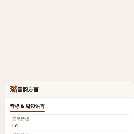
璐
音韵方言
音标 & 周边语言
国际音标
lu˥˧