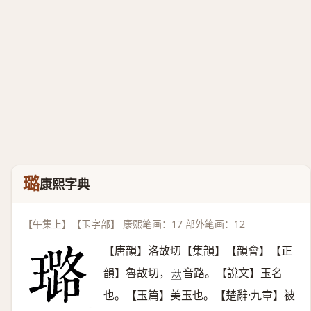
璐
康熙字典
【午集上】【玉字部】 康熙笔画：17 部外笔画：12
【唐韻】洛故切【集韻】【韻會】【正
韻】魯故切，
音路。【說文】玉名
𠀤
也。【玉篇】美玉也。【楚辭·九章】被