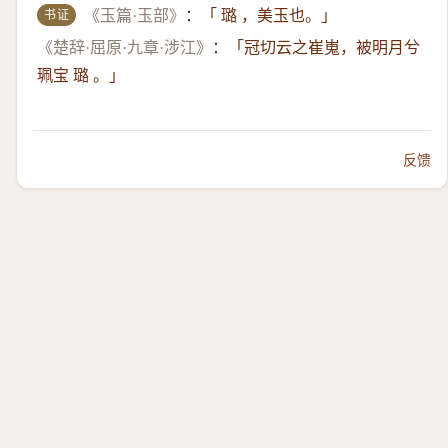
书证
《玉篇·玉部》
：
「 璐 ，美玉也。」
《楚辞·屈原·九章·涉江》
：
「冠切云之崔嵬，被明月兮
珮宝 璐 。」
反馈