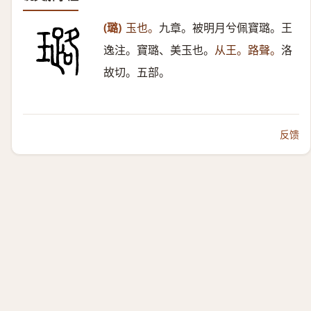
(璐)
玉也。
九章。被明月兮佩寶璐。王
逸注。寶璐、美玉也。
从王。路聲。
洛
故切。五部。
反馈