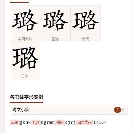
中国大陆
香港
台湾
日本
各书体字形实例
1
说文小篆
五笔
gkhk
仓颉
mgrmr
郑码
cjrj
四角号码
17164