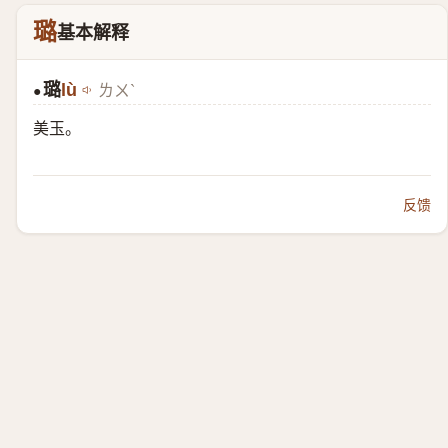
璐
基本解释
璐
lù
ㄌㄨˋ
●
美玉。
反馈