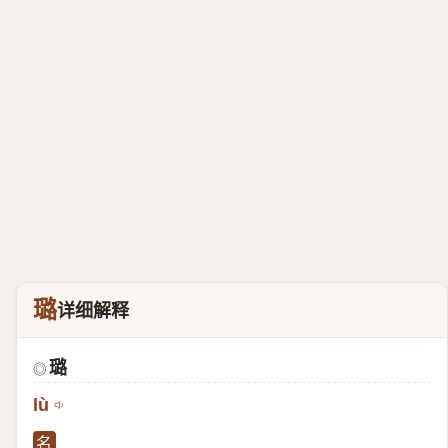
璐
详细解释
璐
◎
lù
名