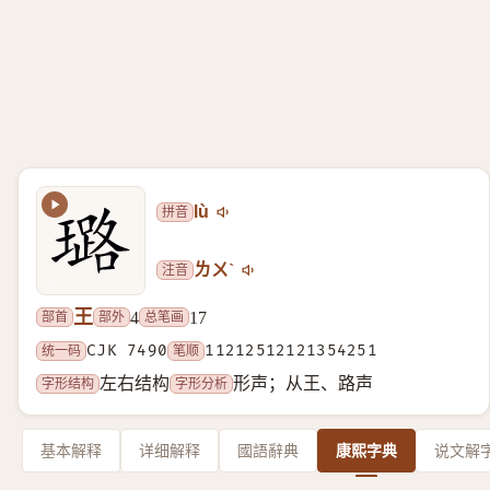
拼音
lù
注音
ㄌㄨˋ
王
部首
部外
总笔画
4
17
统一码
CJK 7490
笔顺
11212512121354251
字形结构
字形分析
左右结构
形声；从王、路声
基本解释
详细解释
國語辭典
康熙字典
说文解