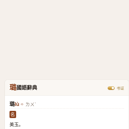
璐
國語辭典
书证
璐
lù
ㄌㄨˋ
名
美玉。