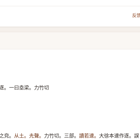
反
逐。一曰坴梁。力竹切
之皃。
从土。圥聲。
力竹切。三部。
讀若速。
大徐本速作逐。誤