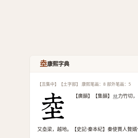
坴
康熙字典
【丑集中】【土字部】 康熙笔画：8 部外笔画：5
【廣韻】【集韻】
力竹切，
𠀤
又坴梁，越地。【史記·秦本紀】秦使賈人贅