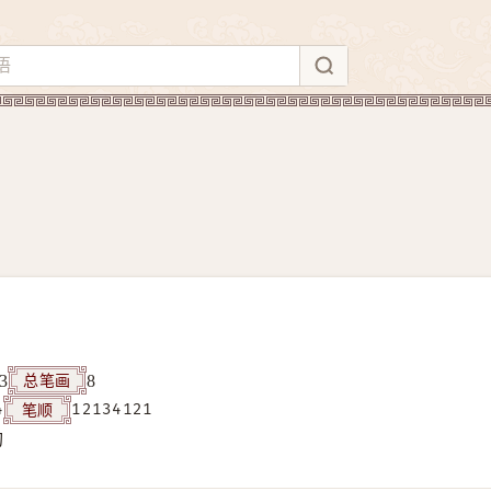
总笔画
3
8
笔顺
4
12134121
构