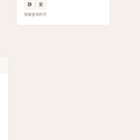
静
安
常被查询的字
。