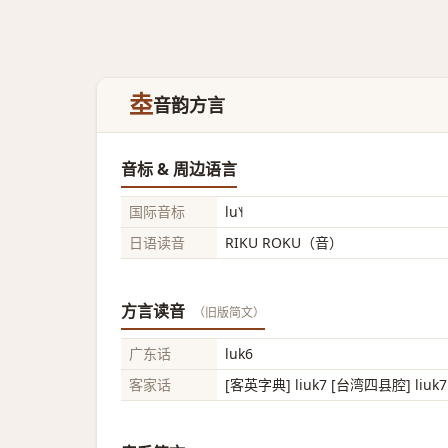
坴
音韵方言
音标 & 周边语言
国际音标
lu˥˧
日语读音
RIKU ROKU（音）
方言读音
（旧版简文）
广东话
luk6
客家话
[客英字典] liuk7 [台湾四县腔] liuk7