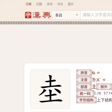
汉典
古籍
诗词
书法
通识
|
|
|
|
拼音
lù
注音
ㄌㄨˋ
部首
土
部外
统一码
CJK 577
字形结构
上下结