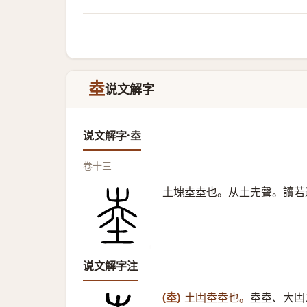
坴
说文解字
说文解字·坴
卷十三
土塊坴坴也。从土圥聲。讀若
说文解字注
(坴)
土凷坴坴也。
坴坴、大凷