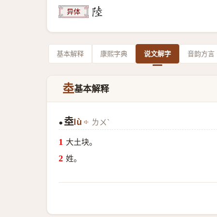
异体
基本解释
康熙字典
说文解字
音韵方言
坴
基本解释
坴
lù
ㄌㄨˋ
●
大土块。
姓。