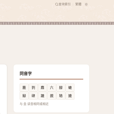
查询索引
繁體
|
同音字
簏
剹
䴪
六
醁
螰
觮
硉
蹗
䚄
辂
摝
与 坴 读音相同或相近