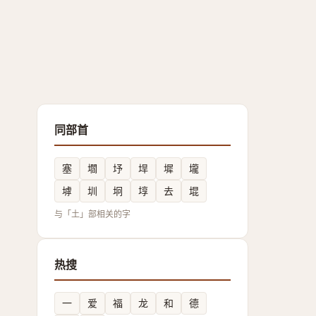
同部首
塞
壛
㘧
垾
墀
壠
㙤
圳
坰
埻
去
堒
与「土」部相关的字
热搜
一
爱
福
龙
和
德