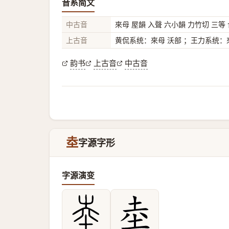
音系简文
中古音
來母 屋韻 入聲 六小韻 力竹切 三等
上古音
黄侃系统：來母 沃部 ；王力系统：來
韵书
上古音
中古音
坴
字源字形
字源演变