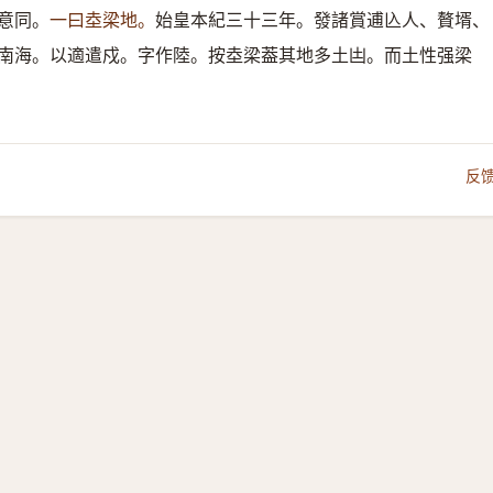
意同。
一曰坴梁地。
始皇本紀三十三年。發諸賞逋兦人、贅壻、
南海。以適遣戍。字作陸。按坴梁葢其地多土凷。而土性强梁
反