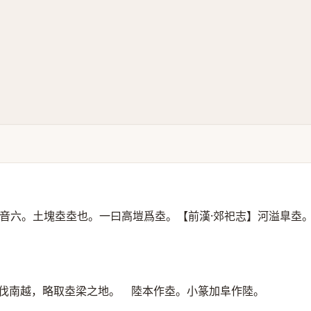
音六。土塊坴坴也。一曰高塏爲坴。【前漢·郊祀志】河溢臯坴
婿伐南越，略取坴梁之地。 陸本作坴。小篆加阜作陸。