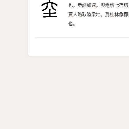
也。坴讀如速。與鼀讀七宿切
賈人略取陸梁地。爲桂林象郡
也。