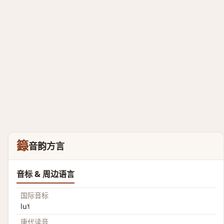
籙
音韵方言
音标 & 周边语言
国际音标
lu˥˧
唐代读音