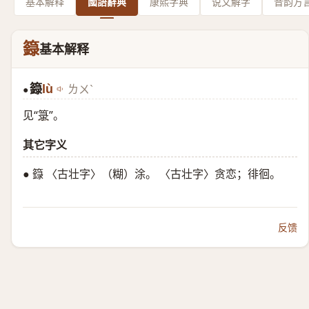
基本解释
國語辭典
康熙字典
说文解字
音韵方
籙
基本解释
籙
lù
ㄌㄨˋ
●
见“
箓
”。
其它字义
● 籙 〈古壮字〉（糊）涂。 〈古壮字〉贪恋；徘徊。
反馈