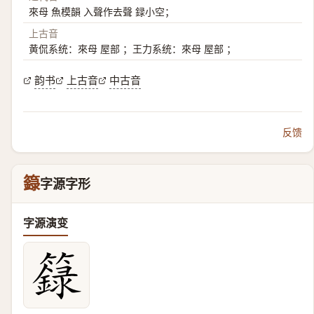
來母 魚模韻 入聲作去聲 録小空；
上古音
黄侃系统：來母 屋部 ；王力系统：來母 屋部 ；
韵书
上古音
中古音
反馈
籙
字源字形
字源演变