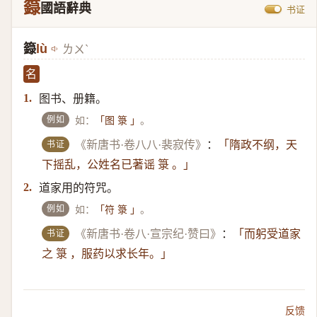
籙
國語辭典
书证
籙
lù
ㄌㄨˋ
名
图书、册籍。
1.
例如
如：
。
「图 箓 」
书证
《新唐书·卷八八·裴寂传》
：
「隋政不纲，天
下摇乱，公姓名已著谣 箓 。」
道家用的符咒。
2.
例如
如：
。
「符 箓 」
书证
《新唐书·卷八·宣宗纪·赞曰》
：
「而躬受道家
之 箓 ，服药以求长年。」
反馈