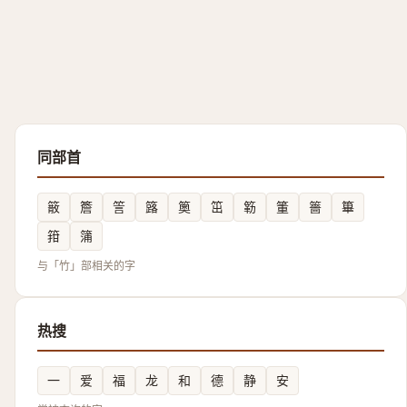
同部首
䉈
簷
䇾
簬
䉛
笜
簕
箽
䉢
篳
箝
䈬
与「竹」部相关的字
热搜
一
爱
福
龙
和
德
静
安