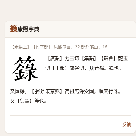
籙
康熙字典
【未集上】【竹字部】 康熙笔画：22 部外笔画：16
【廣韻】力玉切【集韻】【韻會】龍玉
切【正韻】盧谷切，
音祿。籍也。
𠀤
又圖籙。【張衡·東京賦】高祖膺籙受圖，順天行誅。
又【集韻】簏也。
反馈