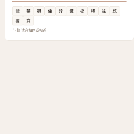
㦇
㯟
碌
侓
㛬
鏕
㯝
穋
祿
㼾
䎑
賁
与 籙 读音相同或相近