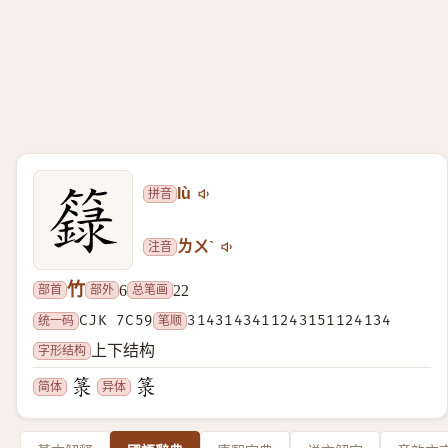
拼音
lù
注音
ㄌㄨˋ
竹
部首
部外
总笔画
6
22
统一码
CJK 7C59
笔顺
3143143411243151124134
字形结构
上下结构
简体
异体