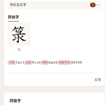
1
传抄古文字
异体字
箓
五笔
tqvi
仓颉
hcne
郑码
mpxk
四角号码
88199
反馈
同音字