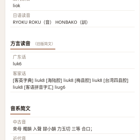
liok
日语读音
RYOKU ROKU（音） HONBAKO（訓）
方言读音
（旧版简文）
广东话
luk6
客家话
[客英字典] liuk8 [海陆腔] liuk8 [梅县腔] liuk8 [台湾四县腔]
liuk8 [客语拼音字汇] liug6
音系简文
中古音
來母 燭韻 入聲 録小韻 力玉切 三等 合口；
近代音