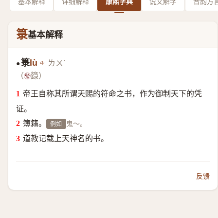
基本解释
详细解释
康熙字典
说文解字
音韵方
箓
基本解释
箓
lù
ㄌㄨˋ
●
（
籙）
帝王自称其所谓天赐的符命之书，作为御制天下的凭
证。
簿籍。
鬼～。
例如
道教记载上天神名的书。
反馈