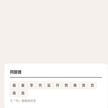
同部首
籖
箿
箰
笩
篮
筕
筒
簰
箕
䇺
䈁
䇼
与「竹」部相关的字