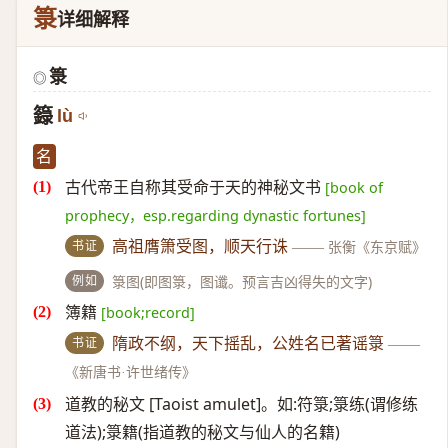
箓
详细解释
箓
◎
籙
lù
名
古代帝王自称其受命于天的神秘文书
[book of
prophecy，esp.regarding dynastic fortunes]
书证
高祖膺箫受图，顺天行诛
——
张衡《东京赋》
例如
箓图(即图箓，图谶。预言吉凶得失的文字)
簿籍
[book;record]
书证
隋政不纲，天下摇乱，公姓名已著谣箓
——
《新唐书·许世绪传》
道教的秘文 [Taoist amulet]。如:符箓;箓练(谓修练
道法);箓籍(指道教的秘文与仙人的名籍)