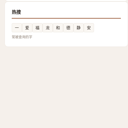
热搜
一
爱
福
龙
和
德
静
安
常被查询的字