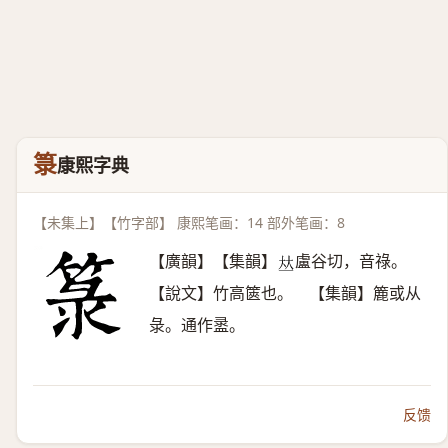
箓
康熙字典
【未集上】【竹字部】 康熙笔画：14 部外笔画：8
【廣韻】【集韻】
盧谷切，音祿。
𠀤
【說文】竹高篋也。 【集韻】簏或从
彔。通作盝。
反馈