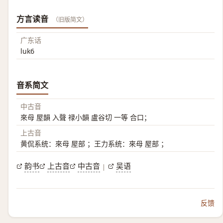
方言读音
（旧版简文）
广东话
luk6
音系简文
中古音
來母 屋韻 入聲 禄小韻 盧谷切 一等 合口；
上古音
黄侃系统：來母 屋部 ；王力系统：來母 屋部 ；
韵书
上古音
中古音
吴语
|
反馈