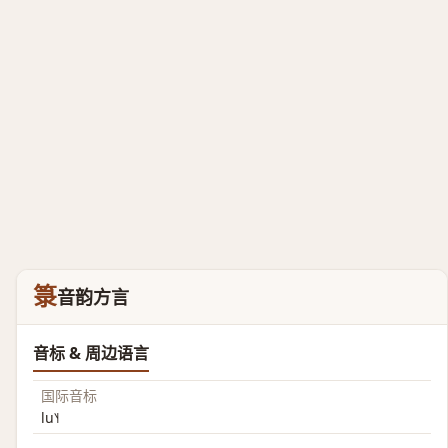
箓
音韵方言
音标 & 周边语言
国际音标
lu˥˧