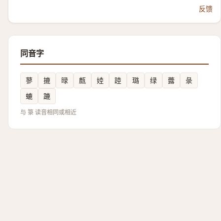
反馈
同音字
蓼
摝
㫽
㼾
㛬
踛
璐
绿
虂
彔
螰
蹗
与 箓 读音相同或相近