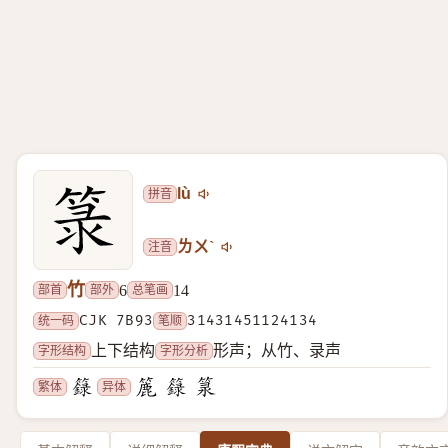
拼音
lù
注音
ㄌㄨˋ
竹
部首
部外
总笔画
6
14
统一码
CJK 7B93
笔顺
31431451124134
字形结构
字形分析
上下结构
形声；从竹、录声
繁体
异体