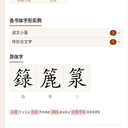
中国大陆
台湾
各书体字形实例
2
说文小篆
1
传抄古文字
异体字
籙
簏
𥭼
五笔
tviu
仓颉
hnme
郑码
mxkv
四角号码
88909