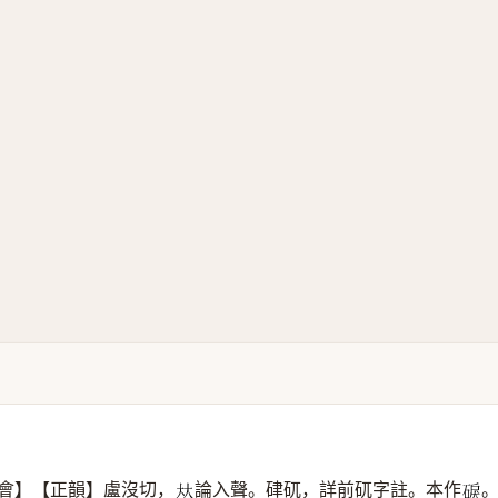
會】【正韻】盧沒切，
論入聲。硉矹，詳前矹字註。本作
𠀤
𥓎