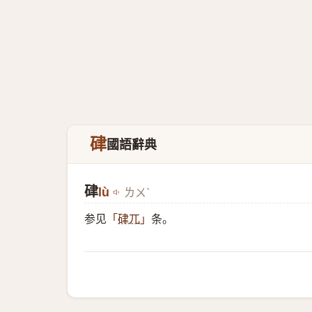
硉
國語辭典
硉
lù
ㄌㄨˋ
参见
条。
「
硉兀
」