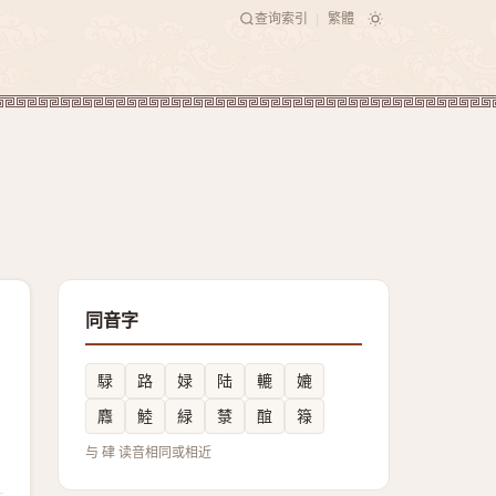
查询索引
繁體
|
同音字
騄
路
娽
陆
轆
㜙
䴪
鯥
緑
㯟
䣾
簶
与 硉 读音相同或相近