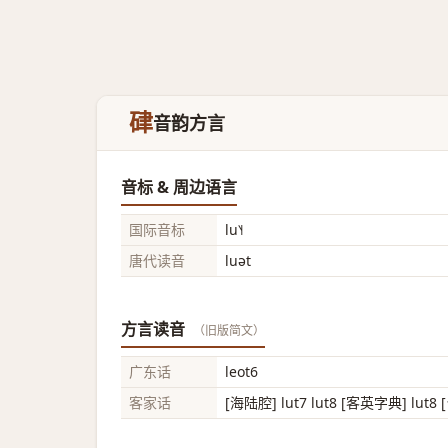
硉
音韵方言
音标 & 周边语言
国际音标
lu˥˧
唐代读音
luət
方言读音
（旧版简文）
广东话
leot6
客家话
[海陆腔] lut7 lut8 [客英字典] lut8 