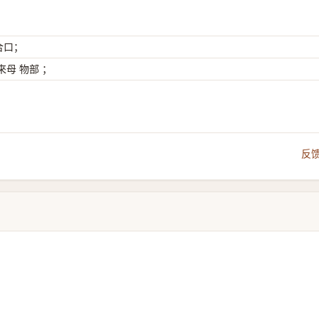
 合口；
母 物部 ；
反