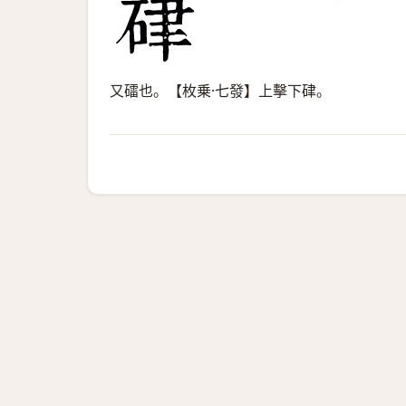
又礌也。【枚乗·七發】上擊下硉。