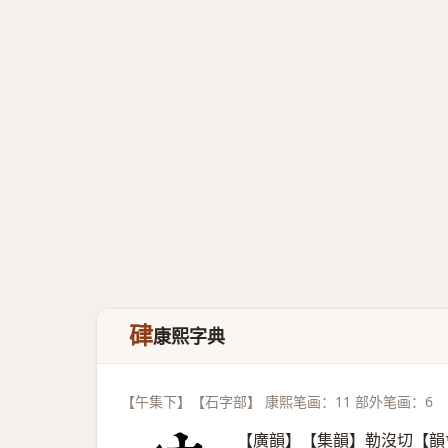
硉
康熙字典
【午集下】【石字部】 康熙笔画：11 部外笔画：6
【廣韻】【集韻】勒沒切【韻