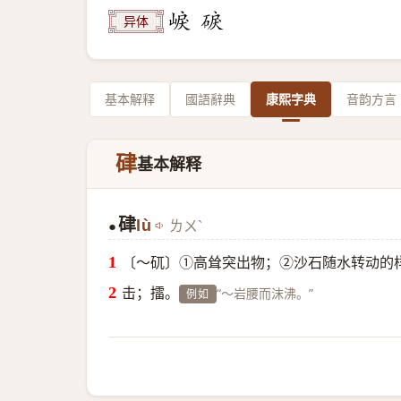
异体
基本解释
國語辭典
康熙字典
音韵方言
硉
基本解释
硉
lù
ㄌㄨˋ
●
〔～矹〕①高耸突出物；②沙石随水转动的
击；擂。
“～岩腰而沫沸。”
例如