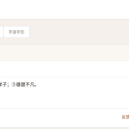
字源字形
样子；③雄健不凡。
反