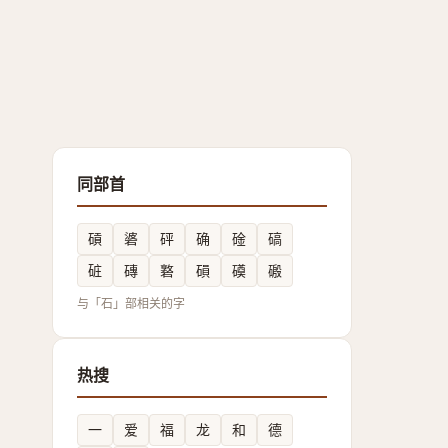
同部首
碽
碆
砰
确
碒
碻
䂯
磚
䃦
磒
磸
磤
与「石」部相关的字
热搜
一
爱
福
龙
和
德