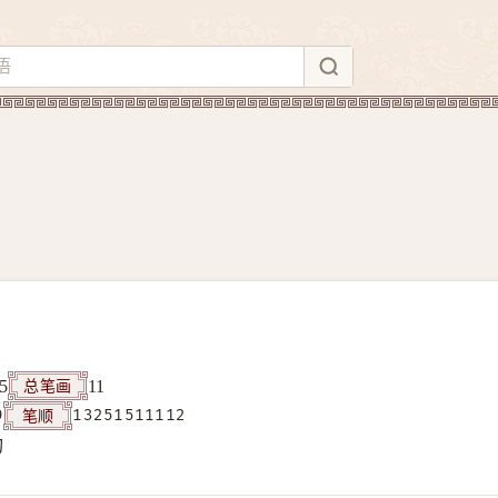
总笔画
5
11
笔顺
9
13251511112
构