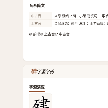
音系简文
中古音
來母 沒韻 入聲 𠀽小韻 勒沒切 一等
上古音
黄侃系统：來母 沒部 ；王力系统：來
韵书
上古音
中古音
硉
字源字形
字源演变