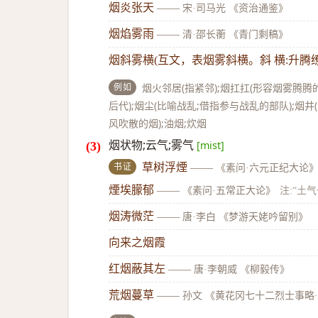
烟炎张天
——
宋·司马光 《资治通鉴》
烟焰雾雨
——
清·邵长蘅 《青门剩稿》
烟斜雾横(互文，表烟雾斜横。斜 横:升腾缭
例如
烟火邻居(指紧邻);烟扛扛(形容烟雾腾腾的
后代);烟尘(比喻战乱;借指参与战乱的部队);烟井(
风吹散的烟);油烟;炊烟
烟状物;云气;雾气
[mist]
书证
草树浮煙
——
《素问·六元正纪大论
煙埃朦郁
——
《素问·五常正大论》
注:“土气
烟涛微茫
——
唐·李白 《梦游天姥吟留别》
向来之烟霞
红烟蔽其左
——
唐·李朝威 《柳毅传》
荒烟蔓草
——
孙文 《黄花冈七十二烈士事略