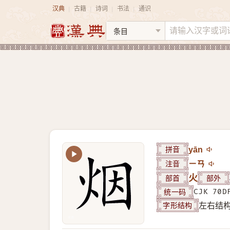
汉典
古籍
诗词
书法
通识
|
|
|
|
拼音
yān
注音
ㄧㄢ
部首
火
部外
统一码
CJK 70D
字形结构
左右结