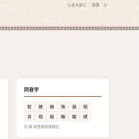
查询索引
繁體
|
同音字
歅
腌
硽
㤿
骃
秵
弇
栶
姻
醃
閹
緸
与 烟 读音相同或相近