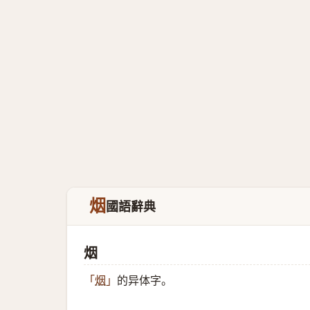
烟
國語辭典
烟
的异体字。
「
烟
」