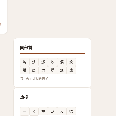
馈
同部首
焷
炒
㷾
炴
煗
焕
烌
㷳
焇
燥
爑
爐
与「火」部相关的字
热搜
一
爱
福
龙
和
德