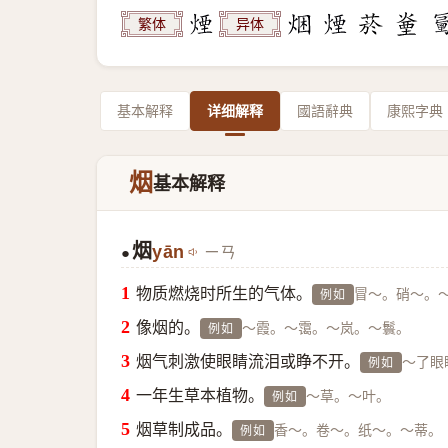
繁体
异体
基本解释
详细解释
國語辭典
康熙字典
烟
基本解释
烟
yān
ㄧㄢ
●
物质燃烧时所生的气体。
冒～。硝～。
例如
像烟的。
～霞。～霭。～岚。～鬟。
例如
烟气刺激使眼睛流泪或睁不开。
～了眼
例如
一年生草本植物。
～草。～叶。
例如
烟草制成品。
香～。卷～。纸～。～蒂。
例如