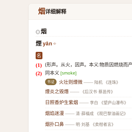
烟
详细解释
烟
◎
煙
yān
名
(形声。从火，因声。本义:物质因燃烧而产
同本义
[smoke]
书证
火壮则煙微
——
陆机 《连珠》
煙炎之毁熸
——
《后汉书·蔡邕传》
日照香炉生紫烟
——
李白 《望庐山瀑布》
烟焰迷漫
——
清·薛福成 《观巴黎油画记》
烟扑口鼻
——
明·刘基 《卖柑者言》