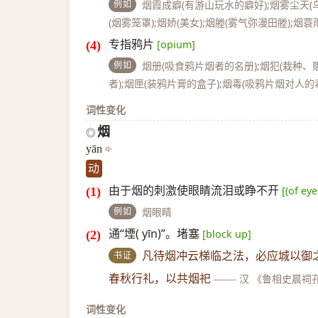
例如
烟霞成癖(有游山玩水的癖好);烟雾尘天(乌
(烟雾笼罩);烟娇(美女);烟塍(雾气弥漫田塍);烟
专指鸦片
[opium]
例如
烟册(吸食鸦片烟者的名册);烟犯(栽种
者);烟匣(装鸦片膏的盒子);烟毒(吸鸦片烟对人的
词性变化
烟
◎
yān
动
由于烟的刺激使眼睛流泪或睁不开
[(of ey
例如
烟眼睛
通“堙( yīn)”。堵塞
[block up]
书证
凡待烟冲云梯临之法，必应城以御
春秋行礼，以共烟祀
——
汉 《鲁相史晨祠
词性变化