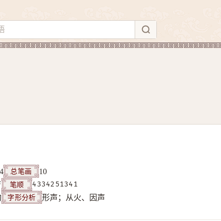
总笔画
4
10
笔顺
F
4334251341
字形分析
构
形声；从火、因声