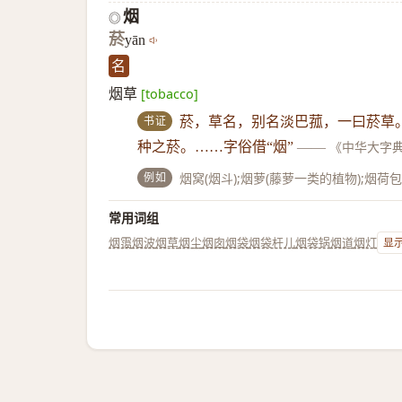
烟
◎
菸
yān
名
烟草
[tobacco]
书证
菸，草名，别名淡巴菰，一曰菸草。
种之菸。……字俗借“烟”
——
《中华大字
例如
烟窝(烟斗);烟萝(藤萝一类的植物);烟荷
常用词组
烟霭
烟波
烟草
烟尘
烟囱
烟袋
烟袋杆儿
烟袋锅
烟道
烟灯
显示