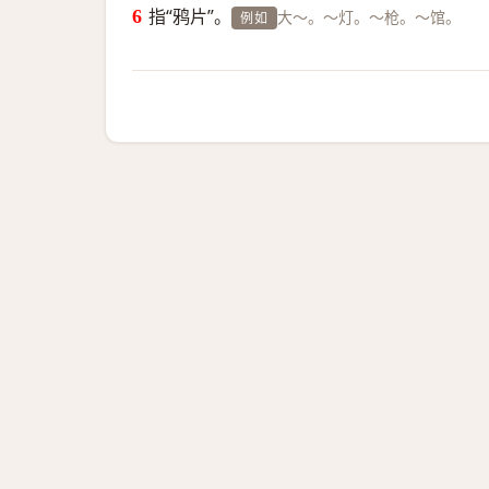
指“鸦片”。
大～。～灯。～枪。～馆。
例如