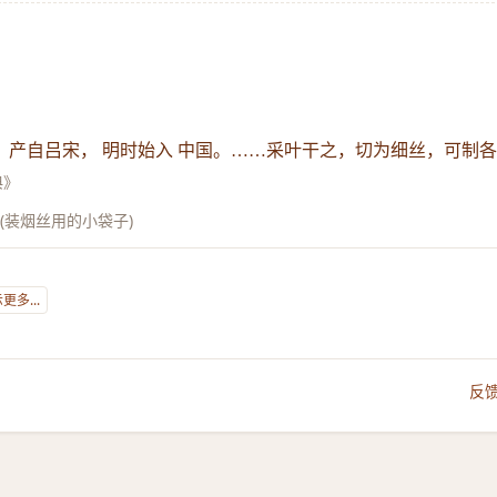
产自吕宋， 明时始入 中国。……采叶干之，切为细丝，可制
典》
包(装烟丝用的小袋子)
更多...
反