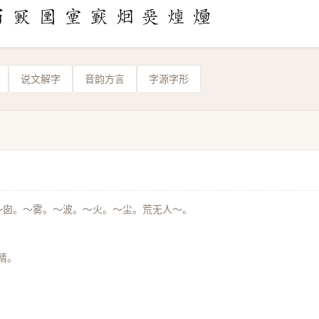
说文解字
音韵方言
字源字形
～囱。～雾。～波。～火。～尘。荒无人～。
睛。