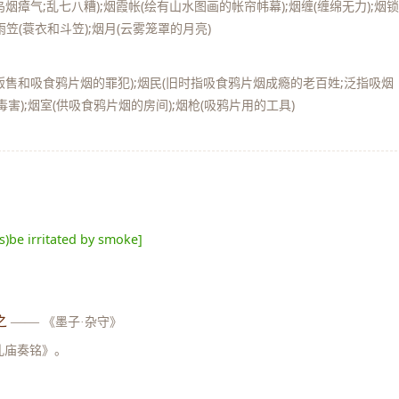
烟瘴气;乱七八糟);烟霞帐(绘有山水图画的帐帘帏幕);烟缠(缠绵无力);烟
蓑雨笠(蓑衣和斗笠);烟月(云雾笼罩的月亮)
、贩售和吸食鸦片烟的罪犯);烟民(旧时指吸食鸦片烟成瘾的老百姓;泛指吸烟
毒害);烟室(供吸食鸦片烟的房间);烟枪(吸鸦片用的工具)
es)be irritated by smoke]
之
——
《墨子·杂守》
孔庙奏铭》。