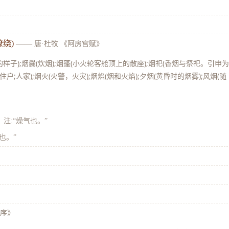
绕)
——
唐·杜牧 《阿房宫赋》
样子);烟爨(炊烟);烟蓬(小火轮客舱顶上的散座);烟祀(香烟与祭祀。引申
住户;人家);烟火(火警，火灾);烟焰(烟和火焰);夕烟(黄昏时的烟雾);风烟(随
》
注:“燥气也。”
也。”
·序》