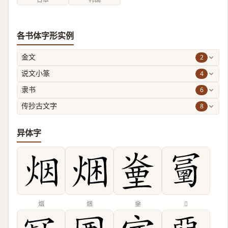
各书体字形实例
2
金文
4
说文小篆
6
隶书
8
传抄古文字
异体字
烟
焑
㷑
𠖜