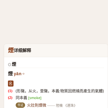
煙
详细解释
煙
◎
煙
yān
名
(形聲。从火，垔聲。本義:物質因燃燒而產生的氣體)
同本義
[smoke]
书证
火壯則煙微
——
陸機 《連珠》