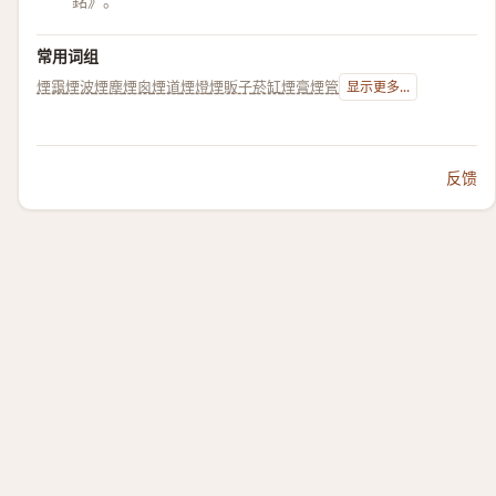
銘》。
常用词组
煙靄
煙波
煙塵
煙囪
煙道
煙燈
煙販子
菸缸
煙膏
煙管
显示更多...
反馈