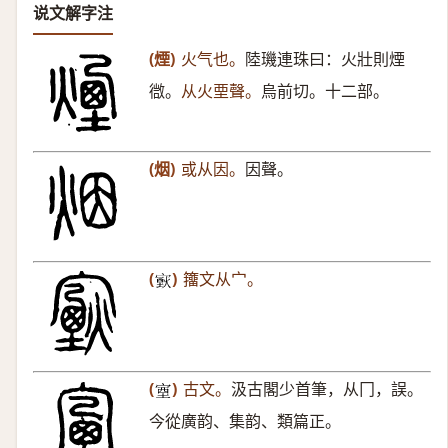
说文解字注
(煙)
火气也。
陸璣連珠曰：火壯則煙
㣲。
从火垔聲。
烏前切。十二部。
(烟)
或从因。
因聲。
(
)
籒文从宀。
𤎟
(
)
古文。
汲古閣少首筆，从冂，誤。
𡨾
今從廣韵、集韵、類篇正。