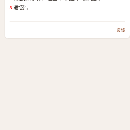
通“
菸
”。
反馈