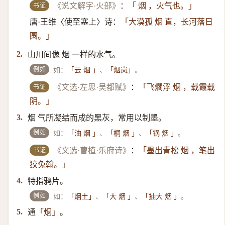
书证
《说文解字·火部》
：
「 烟 ，火气也。」
唐·王维〈使至塞上〉诗：
「大漠孤 烟 直，长河落日
圆。」
山川间像 烟 一样的水气。
2.
例如
如：
、
。
「云 烟 」
「烟岚」
书证
《文选·左思·吴都赋》
：
「飞爓浮 烟 ，载霞载
阴。」
烟 气所凝结而成的黑灰，常用以制墨。
3.
例如
如：
、
、
。
「油 烟 」
「桐 烟 」
「锅 烟 」
书证
《文选·曹植·乐府诗》
：
「墨出青松 烟 ，笔出
狡兔翰。」
特指鸦片。
4.
例如
如：
、
、
。
「烟土」
「大 烟 」
「抽大 烟 」
通
。
5.
「烟」