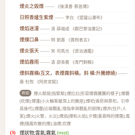
煙炎之毀熸
——
《後漢書·蔡邕傳》
日照香爐生紫煙
——
李白 《望廬山瀑布》
煙焰迷漫
——
清·薛福成 《觀巴黎油畫記》
煙撲口鼻
——
明·劉基 《賣柑者言》
煙炎張天
——
宋·司馬光 《資治通鑑》
煙焰霧雨
——
清·邵長蘅 《青門剩稿》
煙斜霧橫(互文，表煙霧斜橫。斜 橫:升騰繚繞)
——
唐·杜牧 《阿房宮賦》
例如
煙火鄰居(指緊鄰);煙扛扛(形容煙霧騰騰的樣子);煙爨
(炊煙);煙蓬(小火輪客艙頂上的散座);煙祀(香菸與祭祀。引申
爲後代);煙塵(比喻戰亂;借指參與戰亂的部隊);煙井(住戶;人
家);煙火(火警，火災);煙焰(煙和火焰);夕煙(黃昏時的煙霧);風
煙(隨風吹散的煙);油煙;炊煙
煙狀物;雲氣;霧氣
[mist]