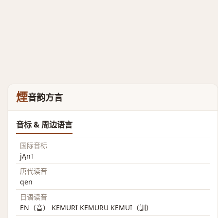
煙
音韵方言
音标 & 周边语言
国际音标
jĄn˥
唐代读音
qen
日语读音
EN（音） KEMURI KEMURU KEMUI（訓）