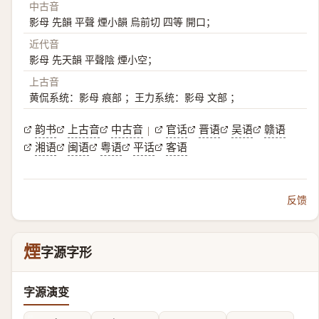
中古音
影母 先韻 平聲 煙小韻 烏前切 四等 開口；
近代音
影母 先天韻 平聲陰 煙小空；
上古音
黄侃系统：影母 痕部 ；王力系统：影母 文部 ；
韵书
上古音
中古音
官话
晋语
吴语
赣语
|
湘语
闽语
粤语
平话
客语
反馈
煙
字源字形
字源演变