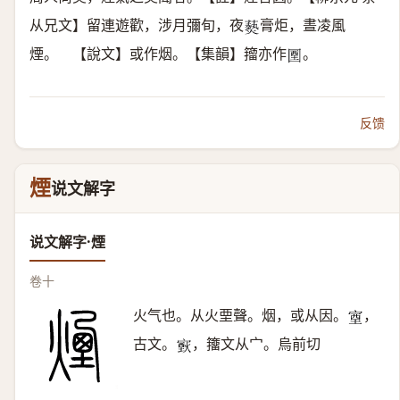
从兄文】留連遊歡，涉月彌旬，夜
膏炬，晝凌風
𤑔
煙。 【說文】或作烟。【集韻】籀亦作
。
𡇽
反馈
煙
说文解字
说文解字·煙
卷十
火气也。从火垔聲。烟，或从因。
，
𡨾
古文。
，籒文从宀。烏前切
𤎟