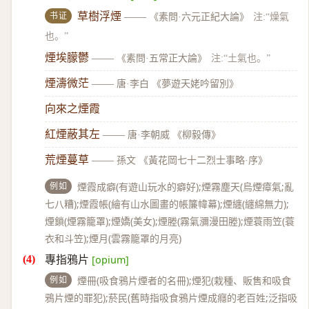
书证
草樹浮煙
——
《素問·六元正紀大論》
注:“燥氣
也。”
煙埃朦鬱
——
《素問·五常正大論》
注:“土氣也。”
煙濤微茫
——
唐·李白 《夢遊天姥吟留別》
向來之煙霞
紅煙蔽其左
——
唐·李朝威 《柳毅傳》
荒煙蔓草
——
孫文 《黃花岡七十二烈士事略·序》
例如
煙霞成癖(有遊山玩水的癖好);煙霧塵天(烏煙瘴氣;亂
七八糟);煙霞帳(繪有山水圖畫的帳簾幃幕);煙纏(纏綿無力);
煙鎖(煙霧籠罩);煙嬌(美女);煙塍(霧氣瀰漫田塍);煙蓑雨笠(蓑
衣和斗笠);煙月(雲霧籠罩的月亮)
專指鴉片
[opium]
例如
煙冊(吸食鴉片煙者的名冊);煙犯(栽種、販售和吸食
鴉片煙的罪犯);菸民(舊時指吸食鴉片煙成癮的老百姓;泛指吸