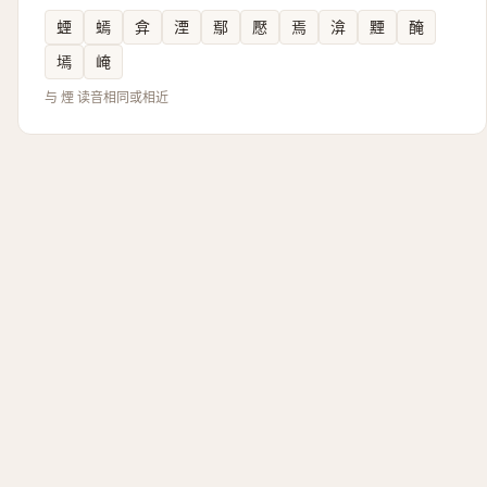
䗎
䗡
弇
湮
鄢
懕
焉
渰
黫
醃
墕
崦
与 煙 读音相同或相近