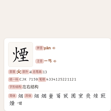
拼音
yān
注音
ㄧㄢ
火
部首
部外
总笔画
4
13
统一码
CJK 7159
笔顺
4334125221121
字形结构
左右结构
简体
异体