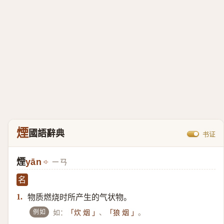
煙
國語辭典
书证
煙
yān
ㄧㄢ
名
物质燃烧时所产生的气状物。
1.
例如
如：
、
。
「炊 烟 」
「狼 烟 」