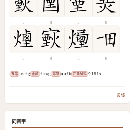
𠖣
𡇽
𡨾
𤊗
𤎆
𤎟
𤏯
𤰓
五笔
osfg
仓颉
fmwg
郑码
uofb
四角号码
91814
反馈
同音字