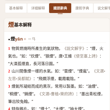
基本解释
详细解释
國語辭典
康熙字典
说文解
煙
基本解释
煙
yān
ㄧㄢ
●
物質燃燒時所產生的氣狀物。
：“煙，火
《說文解字》
氣也。”如：“炊煙”、“狼煙”。唐•王維
：
《使至塞上詩》
“大漠孤煙直，長河落日圓。”
山川間像煙一樣的水氣。如：“雲煙”、“煙嵐”。
《文選•
：“飛爓浮煙，載霞載陰。”
左思•吳都賦》
煙氣所凝結而成的黑灰，常用以製墨。如：“油煙”、
“桐煙”、“鍋煙”。
：“墨出青松煙，
《文選•曹植•樂府詩》
筆出狡兔翰。”
特指鴉片。如：“煙土”、“大煙”、“抽大煙”。