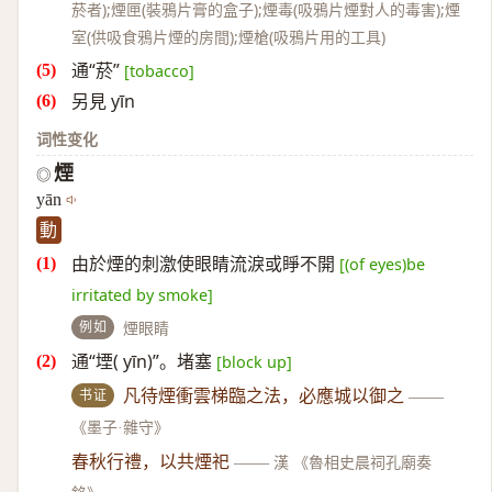
菸者);煙匣(裝鴉片膏的盒子);煙毒(吸鴉片煙對人的毒害);煙
室(供吸食鴉片煙的房間);煙槍(吸鴉片用的工具)
通“菸”
[tobacco]
另見 yīn
词性变化
煙
◎
yān
動
由於煙的刺激使眼睛流淚或睜不開
[(of eyes)be
irritated by smoke]
例如
煙眼睛
通“堙( yīn)”。堵塞
[block up]
书证
凡待煙衝雲梯臨之法，必應城以御之
——
《墨子·雜守》
春秋行禮，以共煙祀
——
漢 《魯相史晨祠孔廟奏