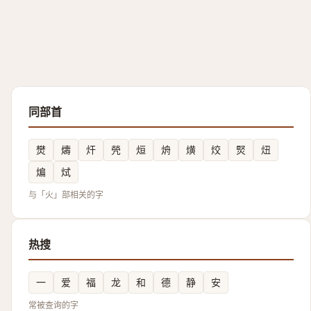
同部首
燓
燽
㶥
焭
烜
烐
熿
烄
㷂
炄
煸
烒
与「火」部相关的字
热搜
一
爱
福
龙
和
德
静
安
常被查询的字