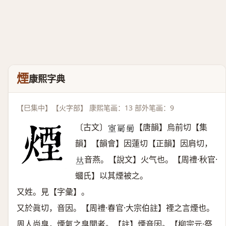
煙
康熙字典
【巳集中】【火字部】 康熙笔画：13 部外笔画：9
〔古文〕
【唐韻】烏前切【集
𡨾
𠖜
𡍯
韻】【韻會】因蓮切【正韻】因肩切，
音燕。【說文】火气也。【周禮·秋官·
𠀤
蟈氏】以其煙被之。
又姓。見【字彙】。
又於眞切，音因。【周禮·春官·大宗伯註】禋之言煙也。
周人尚臭，煙氣之臭聞者。【註】煙音因。【柳宗元·祭