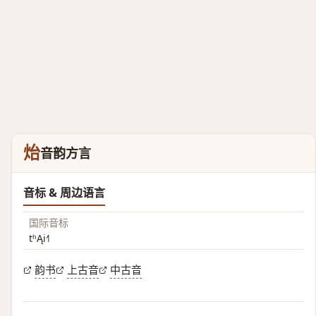
炲
音韵方言
音标 & 周边语言
国际音标
tʰĄi˧˥
韵书
上古音
中古音