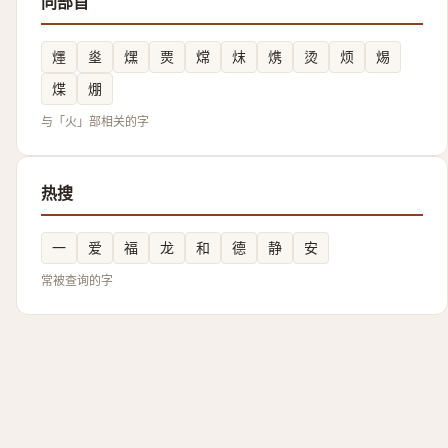
同部首
爅
烾
㷵
㶾
龦
㶬
㷪
烫
烦
焬
煠
焩
与「火」部相关的字
热搜
一
爱
福
龙
和
德
静
安
常被查询的字