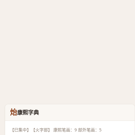
炲
康熙字典
【巳集中】【火字部】 康熙笔画：9 部外笔画：5