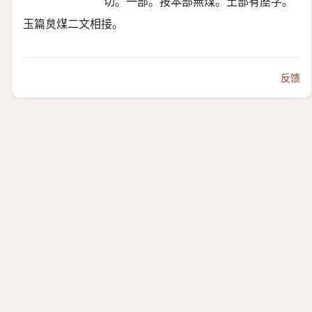
切。一部。按本部無煤。土部有塺字。
玉篇炱煤二文相接。
反馈