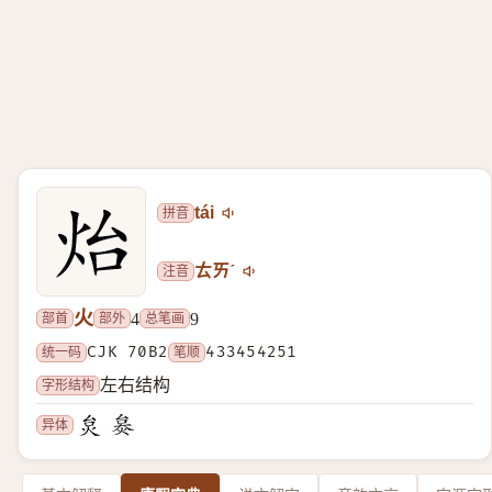
拼音
tái
注音
ㄊㄞˊ
火
部首
部外
总笔画
4
9
统一码
CJK 70B2
笔顺
433454251
字形结构
左右结构
异体