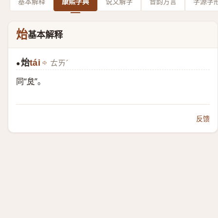
基本解释
康熙字典
说文解字
音韵方言
字源字
炲
基本解释
炲
tái
ㄊㄞˊ
●
同“
炱
”。
反馈