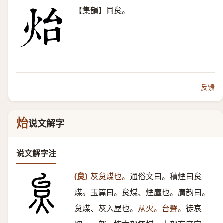
【集韻】同炱。
反馈
炲
说文解字
说文解字注
(炱)
灰炱煤也。
通俗文曰。積煙曰炱
煤。玉篇曰。炱煤、煙塵也。廣韵曰。
炱煤、灰入屋也。
从火。台聲。
徒哀