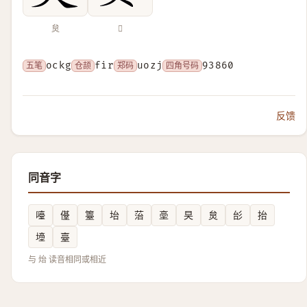
炱
𤊜
五笔
ockg
仓颉
fir
郑码
uozj
四角号码
93860
反馈
同音字
㘆
㒗
籉
坮
菭
㙜
旲
炱
㣍
抬
㙵
臺
与 炲 读音相同或相近