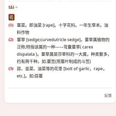
tái
名
薹菜。即油菜 [rape]。十字花科。一年生草本。油
料作物
薹草 [sedge;curvedutricle sedge]。薹草属植物的
泛称;特指该属的一种——弯囊薹草( carex
dispalata )。薹草属是莎草科的一大属，种类繁多，
约有两千种。如:薹笠(用薹叶制成的斗笠)
蒜、韭菜、油菜等的花茎 [bolt of garlic，rape，
etc.]。如:蒜薹
反馈