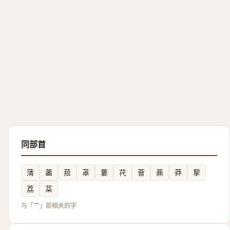
同部首
蔳
藎
萔
䓬
蔞
䒫
薈
薡
莽
蒘
荔
䒳
与「艹」部相关的字