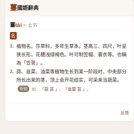
薹
國語辭典
薹
tái
ㄊㄞˊ
名
植物名。莎草科，多年生草本。茎高三、四尺，叶呈
1.
狭长形，花穗浅绿褐色。叶可制笠帽、蓑衣等。也稱
為
。
「笠菅」
蒜、韭菜、油菜等植物生长到某一阶段时，中央部分
2.
所长出来的茎，顶上会开花结实，可采来当蔬菜。
例如
如：
、
。
「蒜 苔 」
「韭菜 苔 」
反馈