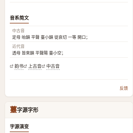
音系简文
中古音
定母 咍韻 平聲 臺小韻 徒哀切 一等 開口；
近代音
透母 皆來韻 平聲陽 臺小空；
韵书
上古音
中古音
反馈
薹
字源字形
字源演变