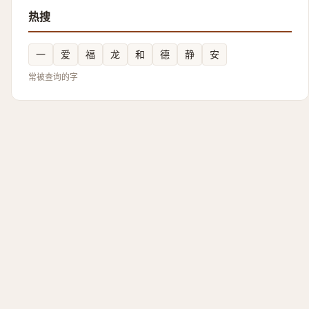
热搜
一
爱
福
龙
和
德
静
安
常被查询的字