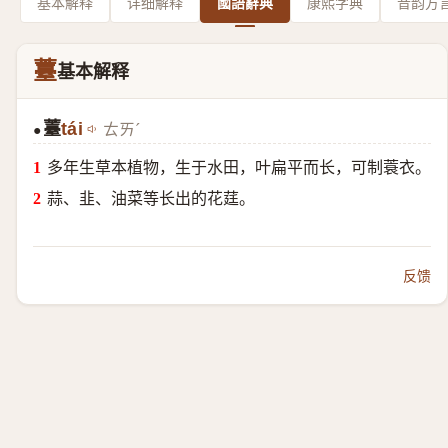
基本解释
详细解释
國語辭典
康熙字典
音韵方
薹
基本解释
薹
tái
ㄊㄞˊ
●
多年生草本植物，生于水田，叶扁平而长，可制蓑衣。
蒜、韭、油菜等长出的花莛。
反馈