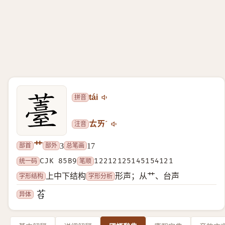
拼音
tái
注音
ㄊㄞˊ
艹
部首
部外
总笔画
3
17
统一码
CJK 85B9
笔顺
12212125145154121
字形结构
字形分析
上中下结构
形声；从艹、台声
异体