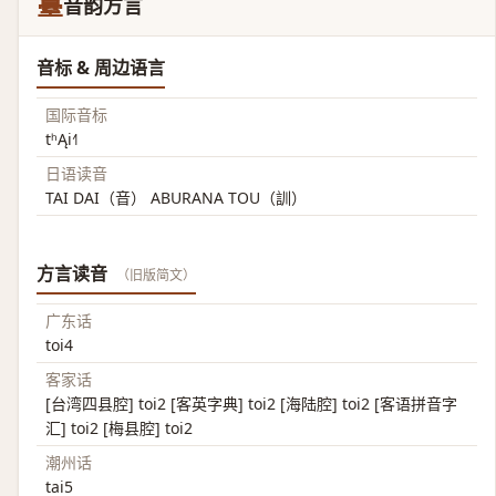
薹
音韵方言
音标 & 周边语言
国际音标
tʰĄi˧˥
日语读音
TAI DAI（音） ABURANA TOU（訓）
方言读音
（旧版简文）
广东话
toi4
客家话
[台湾四县腔] toi2 [客英字典] toi2 [海陆腔] toi2 [客语拼音字
汇] toi2 [梅县腔] toi2
潮州话
tai5