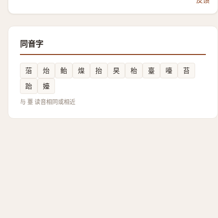
同音字
菭
炲
鲐
㷘
抬
旲
枱
臺
㘆
苔
跆
嬯
与 薹 读音相同或相近