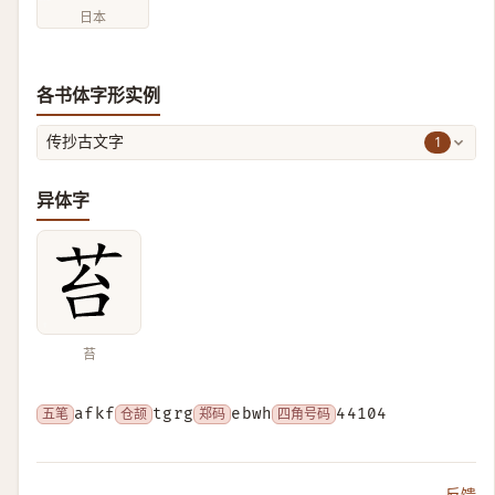
日本
各书体字形实例
1
传抄古文字
异体字
苔
五笔
afkf
仓颉
tgrg
郑码
ebwh
四角号码
44104
反馈