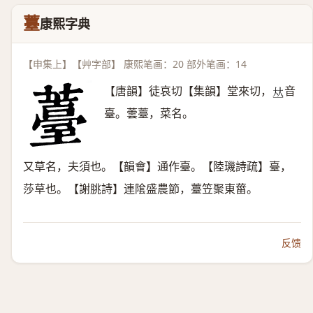
薹
康熙字典
【申集上】【艸字部】 康熙笔画：20 部外笔画：14
【唐韻】徒哀切【集韻】堂來切，
音
𠀤
臺。蕓薹，菜名。
又草名，夫須也。【韻會】通作臺。【陸璣詩疏】臺，
莎草也。【謝朓詩】連隂盛農節，薹笠聚東葘。
反馈