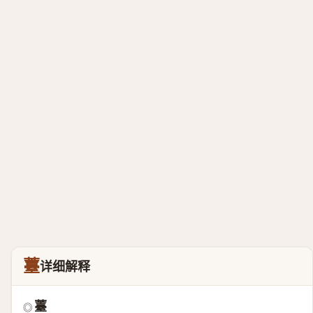
薹
详细解释
薹
◎