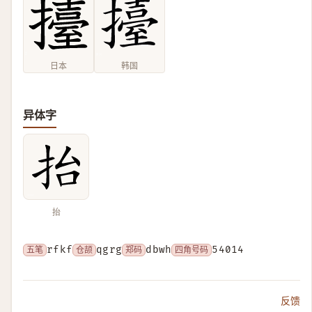
日本
韩国
异体字
抬
五笔
rfkf
仓颉
qgrg
郑码
dbwh
四角号码
54014
反馈