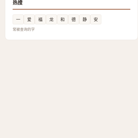
热搜
一
爱
福
龙
和
德
静
安
常被查询的字