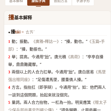
基本解释
康熙字典
音韵方言
字源字形
擡
基本解释
擡
tái
ㄊㄞˊ
●
動；振動。
：“擡，動也。”
《廣雅•釋詁一》
《玉篇•手
：“擡，動振也。”
部》
舉；提高。今通用“
抬
”。唐元稹
：“亭亭自擡
《高荷》
舉，鼎鼎難藏擪。”
兩個以上的人合力扛舉。今通用“
抬
”。唐白居易
《馬墜
：“足傷遭馬墜，腰重倩人擡。”
强出贈同座》
方言。指抬扛（即爭辯）。今通用“抬”。如：他們兩人
一談到這個問題，抬起來就沒個完。
量詞。兩人合力抬物，一杠為一抬。明吴應箕
《贈太子
：“請告歸籍，止用肩輿一
少保兵部尚書忠烈楊公傳》