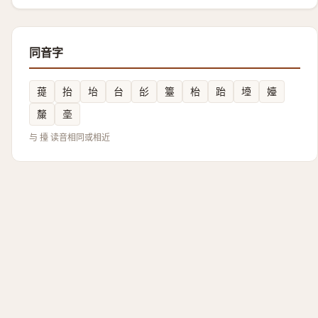
同音字
䔶
抬
坮
台
㣍
籉
枱
跆
㙵
嬯
斄
㙜
与 擡 读音相同或相近