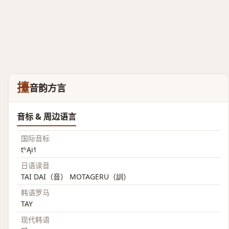
擡
音韵方言
音标 & 周边语言
国际音标
tʰĄi˧˥
日语读音
TAI DAI（音） MOTAGERU（訓）
韩语罗马
TAY
现代韩语