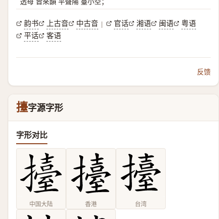
透母 皆來韻 平聲陽 臺小空；
韵书
上古音
中古音
官话
湘语
闽语
粤语
|
平话
客语
反馈
擡
字源字形
字形对比
中国大陆
香港
台湾