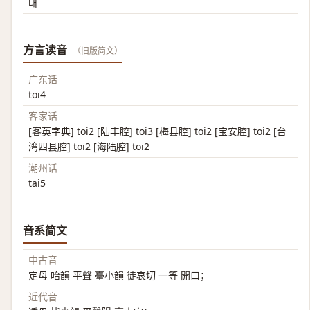
대
方言读音
（旧版简文）
广东话
toi4
客家话
[客英字典] toi2 [陆丰腔] toi3 [梅县腔] toi2 [宝安腔] toi2 [台
湾四县腔] toi2 [海陆腔] toi2
潮州话
tai5
音系简文
中古音
定母 咍韻 平聲 臺小韻 徒哀切 一等 開口；
近代音