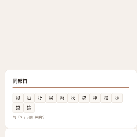
同部首
捘
㧔
抸
挨
撥
扻
搞
捊
㨱
抺
擋
攍
与「扌」部相关的字