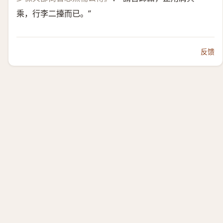
乘，行李二擡而已。”
反馈