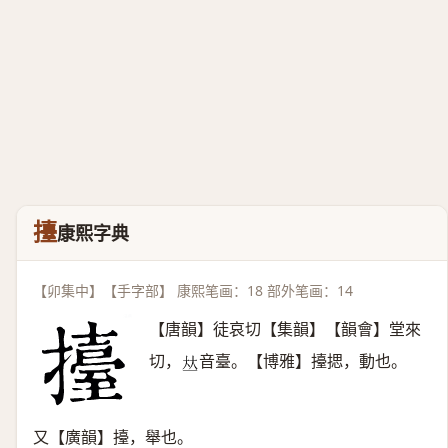
擡
康熙字典
【卯集中】【手字部】 康熙笔画：18 部外笔画：14
【唐韻】徒哀切【集韻】【韻會】堂來
切，
音臺。【博雅】擡揌，動也。
𠀤
又【廣韻】擡，舉也。