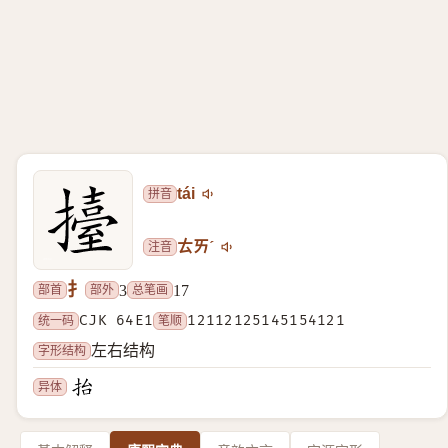
拼音
tái
注音
ㄊㄞˊ
扌
部首
部外
总笔画
3
17
统一码
CJK 64E1
笔顺
12112125145154121
字形结构
左右结构
异体