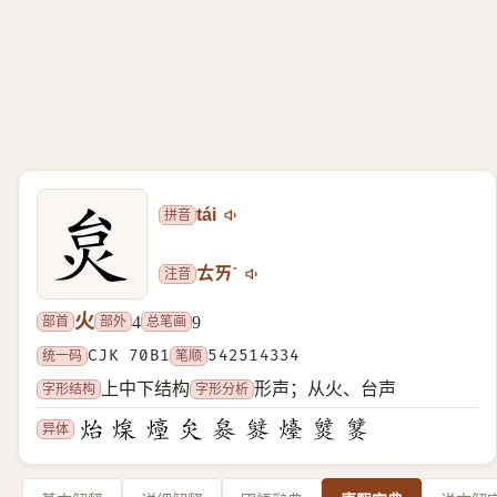
拼音
tái
注音
ㄊㄞˊ
火
部首
部外
总笔画
4
9
统一码
CJK 70B1
笔顺
542514334
字形结构
字形分析
上中下结构
形声；从火、台声
异体