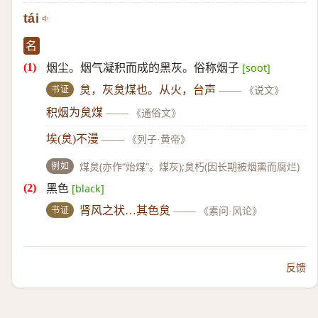
tái
名
烟尘。烟气凝积而成的黑灰。俗称烟子
[soot]
书证
炱，灰炱煤也。从火，台声
——
《说文》
积烟为炱煤
——
《通俗文》
埃(炱)不漫
——
《列子·黄帝》
例如
煤炱(亦作“炲煤”。煤灰);炱朽(因长期被烟熏而腐烂)
黑色
[black]
书证
肾风之状…其色炱
——
《素问·风论》
反馈