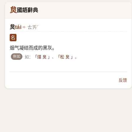
炱
國語辭典
炱
tái
ㄊㄞˊ
名
烟气凝结而成的黑灰。
例如
如：
、
。
「煤 炱 」
「松 炱 」
反馈