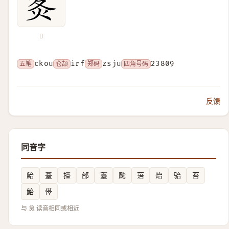
𨐹
五笔
ckou
仓颉
irf
郑码
zsju
四角号码
23809
反馈
同音字
鮐
䑓
擡
邰
薹
颱
菭
炲
骀
苔
鲐
㒗
与 炱 读音相同或相近