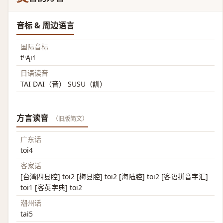
音标 & 周边语言
国际音标
tʰĄi˧˥
日语读音
TAI DAI（音） SUSU（訓）
方言读音
（旧版简文）
广东话
toi4
客家话
[台湾四县腔] toi2 [梅县腔] toi2 [海陆腔] toi2 [客语拼音字汇]
toi1 [客英字典] toi2
潮州话
tai5