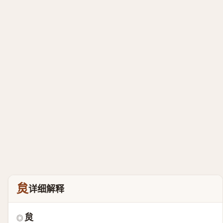
炱
详细解释
炱
◎