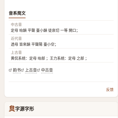
音系简文
中古音
定母 咍韻 平聲 臺小韻 徒哀切 一等 開口；
近代音
透母 皆來韻 平聲陽 臺小空；
上古音
黄侃系统：定母 咍部 ；王力系统：定母 之部 ；
韵书
上古音
中古音
反馈
炱
字源字形