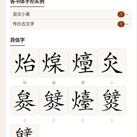
各书体字形实例
1
说文小篆
1
传抄古文字
异体字
炲
㷘
㸀
𤆃
𤊜
𤐮
𤐽
𤒞