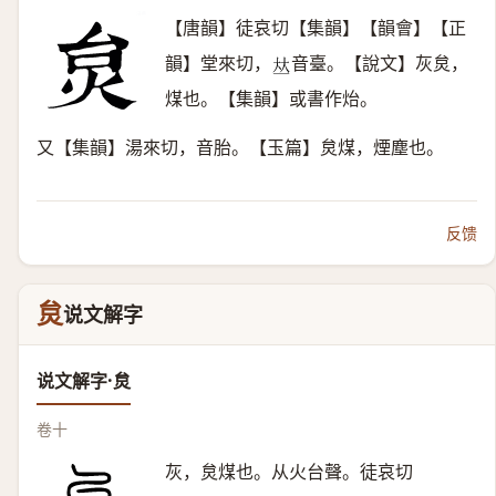
【唐韻】徒哀切【集韻】【韻會】【正
韻】堂來切，
音臺。【說文】灰炱，
𠀤
煤也。【集韻】或書作炲。
又【集韻】湯來切，音胎。【玉篇】炱煤，煙塵也。
反馈
炱
说文解字
说文解字·炱
卷十
灰，炱煤也。从火台聲。徒哀切