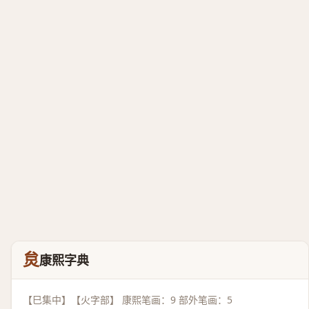
炱
康熙字典
【巳集中】【火字部】 康熙笔画：9 部外笔画：5