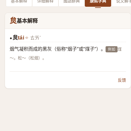
基本解释
详细解释
國語辭典
康熙字典
说文解
炱
基本解释
炱
tái
ㄊㄞˊ
●
烟气凝积而成的黑灰（俗称“烟子”或“煤子”）。
煤
例如
～。松～（松烟）。
反馈