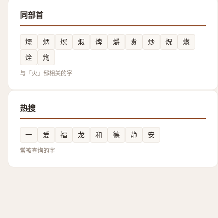
同部首
爧
炳
熐
煆
焷
爝
煑
炒
炾
燪
烇
㶷
与「火」部相关的字
热搜
一
爱
福
龙
和
德
静
安
常被查询的字