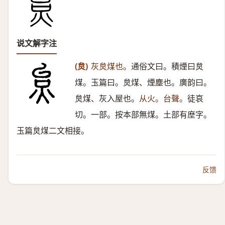
说文解字注
(炱)
灰炱煤也。
通俗文曰。積煙曰炱
煤。玉篇曰。炱煤、煙塵也。廣韵曰。
炱煤、灰入屋也。
从火。台聲。
徒哀
切。一部。按本部無煤。土部有塺字。
玉篇炱煤二文相接。
反馈