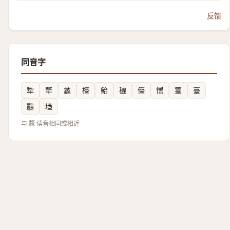
反馈
同音字
犂
㹈
蠡
檯
鲐
穲
儓
㦒
籉
臺
鸝
㙵
与 斄 读音相同或相近