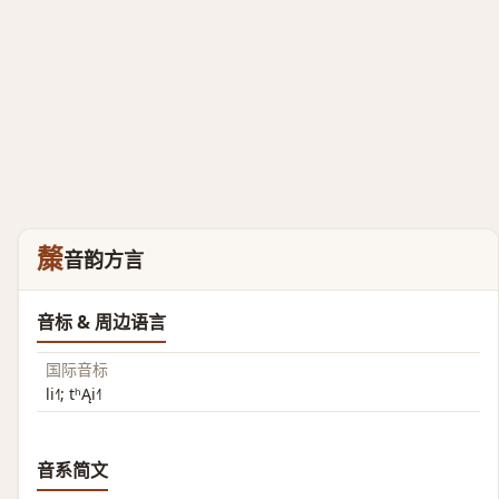
斄
音韵方言
音标 & 周边语言
国际音标
li˧˥; tʰĄi˧˥
音系简文