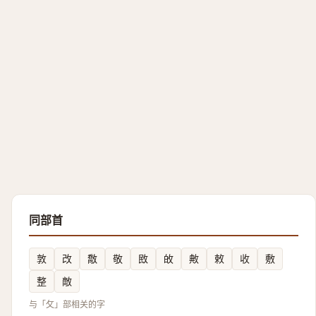
同部首
敦
改
敿
敬
敃
敀
敟
敕
收
敷
整
敵
与「攵」部相关的字