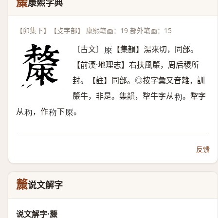
斄
康熙字典
【卯集下】【攴字部】 康熙笔画：19 部外笔画：15
〔古文〕
【集韻】湯來切，同邰。
𠩬
【前漢·地理志】右扶風斄，周后稷所
封。【註】同邰。◎按字彙又音離，訓
斄牛，非是。集韻，犂牛字从
。犂字
𥝢
从
，作
下
。
𥝢
𥝢
𠩬
反馈
斄
说文解字
说文解字·斄