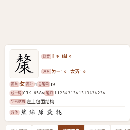
拼音
lí
tái
注音
ㄌㄧˊ
ㄊㄞˊ
攵
部首
部外
总笔画
4
19
统一码
CJK 6584
笔顺
1123431341313434234
字形结构
左上包围结构
异体