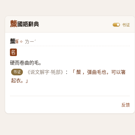
斄
國語辭典
书证
斄
lí
ㄌㄧˊ
名
硬而卷曲的毛。
书证
《说文解字·牦部》
：
「 斄 ，彊曲毛也，可以箸
起衣。」
反馈