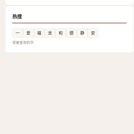
热搜
一
爱
福
龙
和
德
静
安
常被查询的字