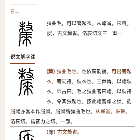
卷二
彊曲毛，可以箸起衣。从犛省，來聲。
，古文斄省。洛哀切文三 重一
𠩬
说文解字注
(斄)
彊曲毛也。
也依廣韵補。
可㠯箸起
衣。
箸同褚。裝衣也。王莽傳。以氂裝
衣。師古曰。毛之彊曲者曰氂。以裝褚
衣。令其張起也。按此氂皆斄之誤。劉
屈氂亦當本作屈斄。屈斄謂彊曲毛也。
从犛省。來聲。
洛哀切。舊音力之切。一部。
(
)
古文斄省。
𠩬