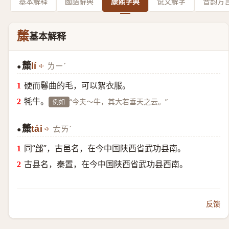
基本解释
國語辭典
康熙字典
说文解字
音韵方
斄
基本解释
斄
lí
ㄌㄧˊ
●
硬而鬈曲的毛，可以絮衣服。
牦牛。
“今夫～牛，其大若垂天之云。”
例如
斄
tái
ㄊㄞˊ
●
同“
邰
”，古邑名，在今中国陕西省武功县南。
古县名，秦置，在今中国陕西省武功县西南。
反馈