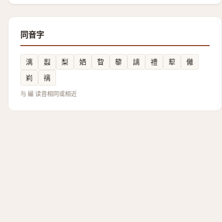
同音字
漓
蠫
梨
㛉
睝
䉫
謧
禮
䔣
㒧
峲
䄜
与 纚 读音相同或相近