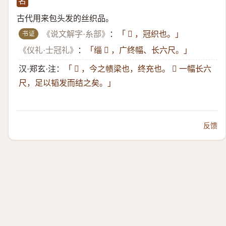
名
古代用来包头发的丝织品。
书证
《说文解字·糸部》
：
「 𫄥 ，冠织也。」
《仪礼·士冠礼》
：
「缁 𫄥 ，广终幅、长六尺。」
汉·郑玄·注：
「 𫄥 ，今之帻梁也，终充也。 𫄥 一幅长六
尺，足以韬发而结之矣。」
反馈