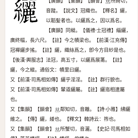
【廣韻】【集韻】【韻會】
所綺切，
𠀤
音蹝。【說文】冠織也。【釋名】纚，
以韜髪者也。以纚爲之，因以爲名。
【廣韻】同縰。【儀禮·士冠禮】緇纚，
廣終幅，長六尺。【註】今之幘梁也。【前漢·江充傳】
冠襌纚步搖。【註】纚，織絲爲之，卽今方目紗是也。
【後漢·輿服志】法冠，高五寸，以纚爲展筩。【註】
纚，今之縰。通俗文：幘里曰纚。
又【前漢·司馬相如傳】纚乎淫淫。【註】群行貌也。
又【前漢·司馬相如傳】輦道纚屬。【註】纚迤相連屬
也。
又【集韻】【韻會】
鄰知切，音離。【詩·小雅】紼纚
𠀤
維之。【傳】纚，緌也。【釋文】韓詩云：筰也。
又【集韻】【韻會】
所蟹切，音灑。【史記·司馬相如
𠀤