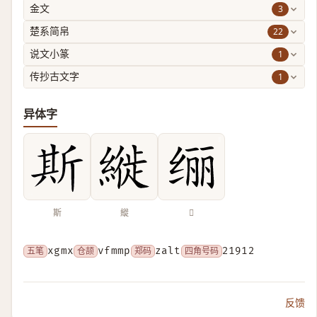
3
金文
22
楚系简帛
1
说文小篆
1
传抄古文字
异体字
斯
縰
𫄥
五笔
xgmx
仓颉
vfmmp
郑码
zalt
四角号码
21912
反馈