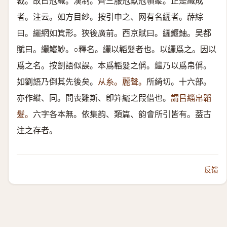
裁。故曰冠織。漢制。齊三服冠獻冠幘縰。正是織成
者。注云。如方目紗。按引申之、网有名纚者。薜綜
曰。纚網如箕形。狹後廣前。西京賦曰。纚鰋鮋。吴都
賦曰。纚鱨魦。○釋名。纚以韜髮者也。以纚爲之。因以
爲之名。按劉語似誤。本爲韜髮之偁。繼乃以爲帛偁。
如劉語乃倒其先後矣。
从糸。麗聲。
所綺切。十六部。
亦作縰、同。問喪雞斯、卽筓纚之叚借也。
謂㠯緇帛韜
髮。
六字各本無。依集韵、類篇、韵會所引皆有。葢古
注之存者。
反馈