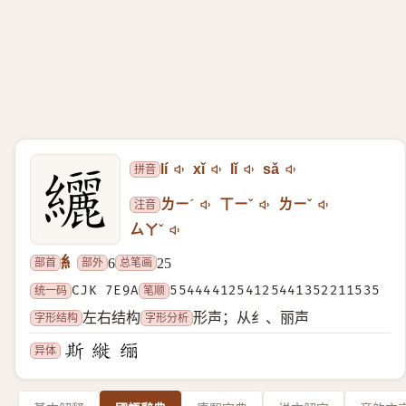
拼音
lí
xǐ
lǐ
sǎ
注音
ㄌㄧˊ
ㄒㄧˇ
ㄌㄧˇ
ㄙㄚˇ
糹
部首
部外
总笔画
6
25
统一码
CJK 7E9A
笔顺
5544441254125441352211535
字形结构
字形分析
左右结构
形声；从纟、丽声
异体