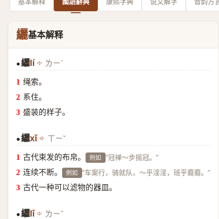
基本解释
國語辭典
康熙字典
说文解字
音韵方
纚
基本解释
纚
lí
ㄌㄧˊ
●
绳索。
系住。
盛装的样子。
纚
xǐ
ㄒㄧˇ
●
古代束发的布帛。
“冠禅～步摇冠。”
例如
连续不断。
“车案行，骑就队，～乎淫淫，班乎裔裔。”
例如
古代一种可以滤物的器皿。
纚
lǐ
ㄌㄧˇ
●