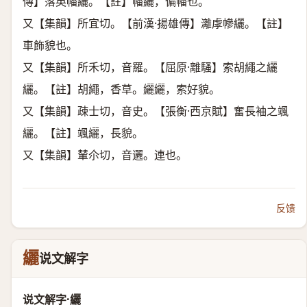
傳】落英幡纚。【註】幡纚，偏幡也。
又【集韻】所宜切。【前漢·揚雄傳】灕虖幓纚。【註】
車飾貌也。
又【集韻】所禾切，音羅。【屈原·離騷】索胡繩之纚
纚。【註】胡繩，香草。纚纚，索好貌。
又【集韻】疎士切，音史。【張衡·西京賦】奮長袖之颯
纚。【註】颯纚，長貌。
又【集韻】輦尒切，音邐。連也。
反馈
纚
说文解字
说文解字·纚