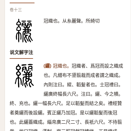
卷十三
冠織也。从糸麗聲。所綺切
说文解字注
(纚)
冠織也。
冠織者、爲冠而設之織成
也。凡繒布不䇓翦裁而成者謂之織成。
內則注曰。縱、韜髮者也。士冠禮曰。
纚廣終幅長六尺。注曰。纚、今之幘。
終、充也。纚一幅長六尺。足以韜髮而結之矣。禮經贊
者奠纚而後設纚。賓正纚乃加冠。是以纚韜髮而後冠
也。此纚葢織成。緇帛廣二尺二寸、長衹六尺。不待翦