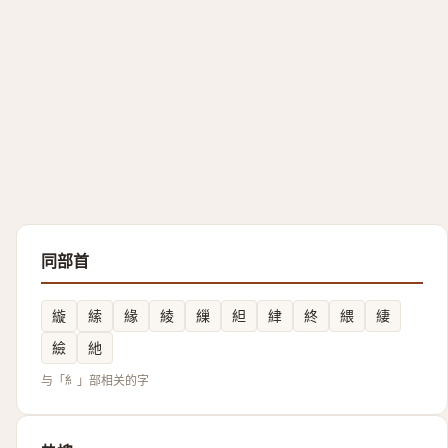
同部首
縼
䌇
緣
綾
繅
䋎
䋖
終
䋿
緀
䌞
䊶
与「糹」部相关的字