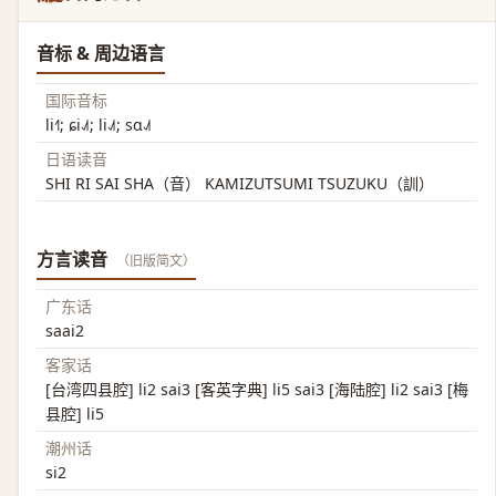
音标 & 周边语言
国际音标
li˧˥; ɕi˨˩˦; li˨˩˦; sɑ˨˩˦
日语读音
SHI RI SAI SHA（音） KAMIZUTSUMI TSUZUKU（訓）
方言读音
（旧版简文）
广东话
saai2
客家话
[台湾四县腔] li2 sai3 [客英字典] li5 sai3 [海陆腔] li2 sai3 [梅
县腔] li5
潮州话
si2