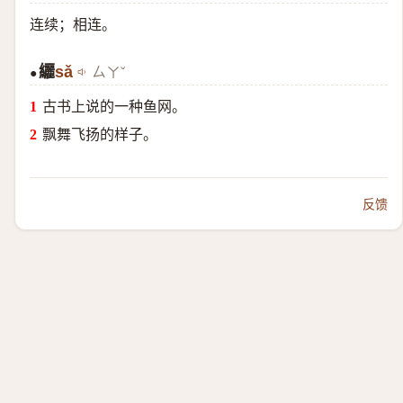
连续；相连。
纚
sǎ
ㄙㄚˇ
●
古书上说的一种鱼网。
飘舞飞扬的样子。
反馈