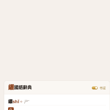
纚
國語辭典
书证
纚
shǐ
ㄕˇ