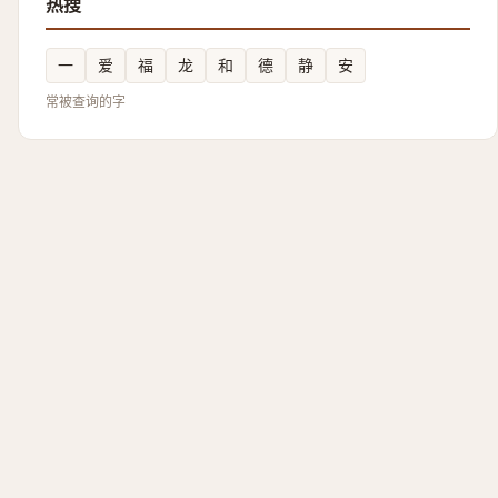
热搜
一
爱
福
龙
和
德
静
安
常被查询的字