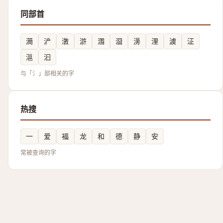
同部首
㶕
浐
潡
滸
涠
㴄
澷
浬
澞
泟
㴩
汩
与「氵」部相关的字
热搜
一
爱
福
龙
和
德
静
安
常被查询的字