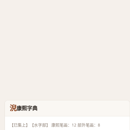
淣
康熙字典
【巳集上】【水字部】 康熙笔画：12 部外笔画：8