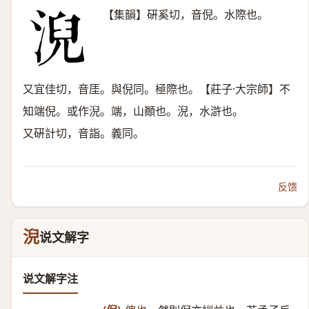
【集韻】硏奚切，音倪。水際也。
又宜佳切，音厓。與倪同。極際也。【莊子·大宗師】不
知端倪。或作淣。端，山顚也。淣，水滸也。
又硏計切，音詣。義同。
反馈
淣
说文解字
说文解字注