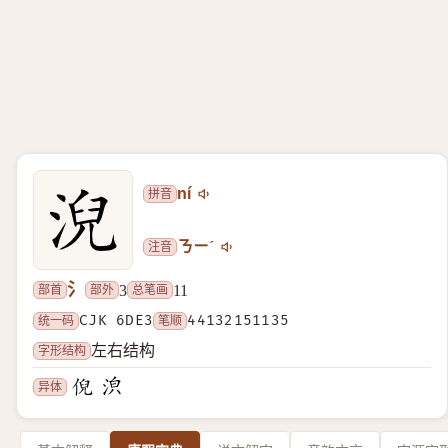
拼音
ní
注音
ㄋㄧˊ
氵
部首
部外
总笔画
3
11
统一码
CJK 6DE3
笔顺
44132151135
字形结构
左右结构
异体