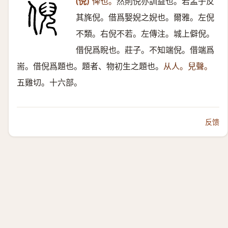
(倪)
俾也。
然則倪亦訓益也。若孟子反
其旄倪。借爲嫛婗之婗也。爾雅。左倪
不類。右倪不若。左傳注。城上僻倪。
借倪爲睨也。莊子。不知端倪。借端爲
耑。借倪爲題也。題者、物初生之題也。
从人。兒聲。
五雞切。十六部。
反馈