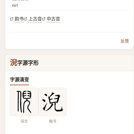
ni˧˥
韵书
上古音
中古音
反馈
淣
字源字形
字源演变
说文
楷书