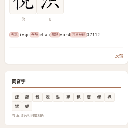
倪
𣴼
五笔
ivqn
仓颉
ehxu
郑码
vnrd
四角号码
37112
反馈
同音字
屔
齯
鯢
猊
㪒
馜
秜
麑
鲵
䘦
鈮
蚭
与 淣 读音相同或相近