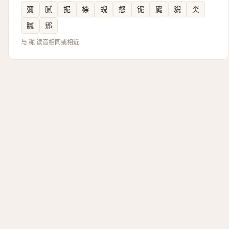
彌
腻
抳
㮏
蜺
惄
铌
麑
貎
氼
膩
郳
与 秜 读音相同或相近