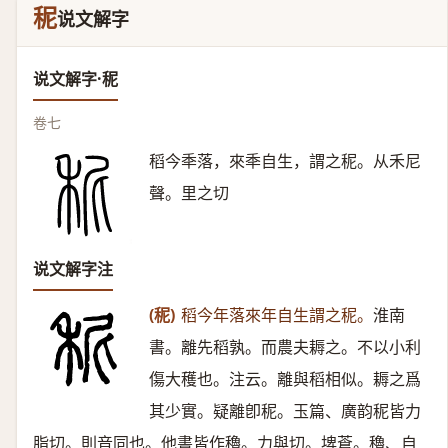
秜
说文解字
说文解字·秜
卷七
稻今秊落，來秊自生，謂之秜。从禾尼
聲。里之切
说文解字注
(秜)
稻今年落來年自生謂之秜。
淮南
書。離先稻孰。而農夫耨之。不以小利
傷大穫也。注云。離與稻相似。耨之爲
其少實。疑離卽秜。玉篇、廣韵秜皆力
脂切。則音同也。他書皆作穭。力與切。埤蒼。穭、自