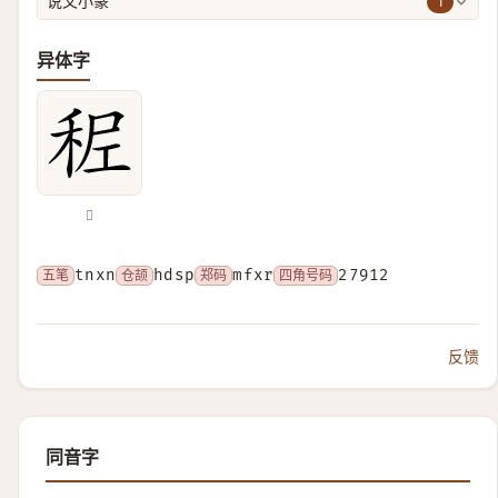
1
说文小篆
异体字
𥞭
五笔
tnxn
仓颉
hdsp
郑码
mfxr
四角号码
27912
反馈
同音字