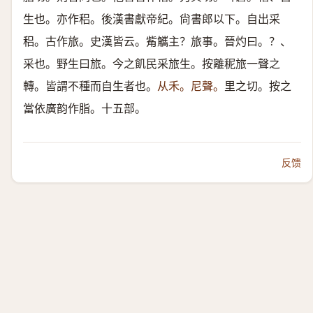
生也。亦作稆。後漢書獻帝紀。尙書郎以下。自出采
稆。古作旅。史漢皆云。觜觿主？旅事。晉灼曰。？、
采也。野生曰旅。今之飢民采旅生。按離秜旅一聲之
轉。皆謂不種而自生者也。
从禾。尼聲。
里之切。按之
當依廣韵作脂。十五部。
反馈