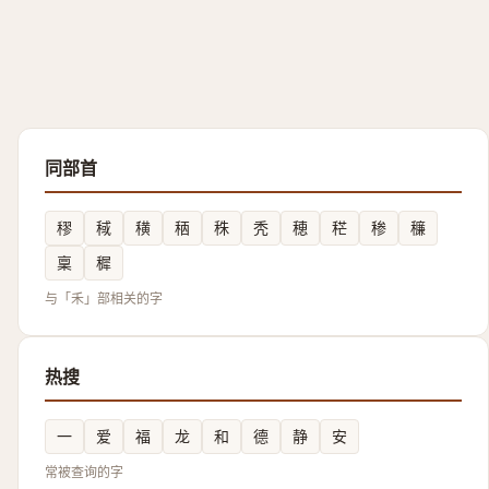
同部首
穋
稢
穔
䄼
秼
秃
穂
䅒
䅟
䆂
稟
穉
与「禾」部相关的字
热搜
一
爱
福
龙
和
德
静
安
常被查询的字