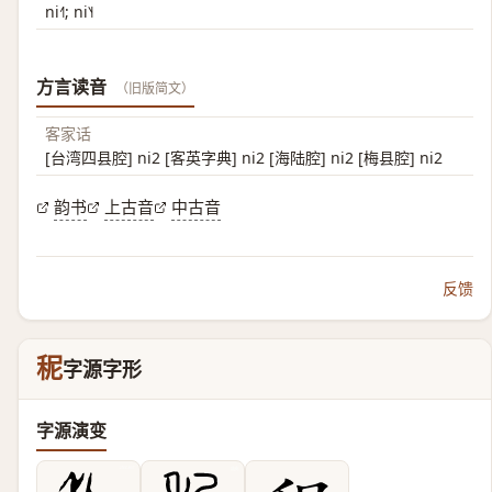
ni˧˥; ni˥˧
方言读音
（旧版简文）
客家话
[台湾四县腔] ni2 [客英字典] ni2 [海陆腔] ni2 [梅县腔] ni2
韵书
上古音
中古音
反馈
秜
字源字形
字源演变