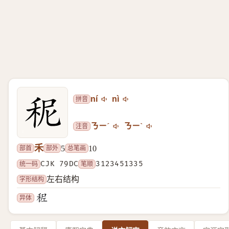
拼音
ní
nì
注音
ㄋㄧˊ
ㄋㄧˋ
禾
部首
部外
总笔画
5
10
统一码
CJK 79DC
笔顺
3123451335
字形结构
左右结构
异体