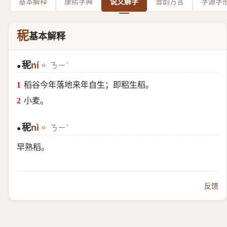
基本解释
康熙字典
说文解字
音韵方言
字源字
秜
基本解释
秜
ní
ㄋㄧˊ
●
稻谷今年落地来年自生；即稆生稻。
小麦。
秜
nì
ㄋㄧˋ
●
早熟稻。
反馈