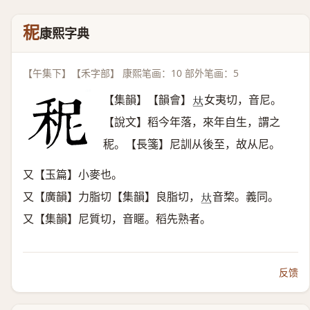
秜
康熙字典
【午集下】【禾字部】 康熙笔画：10 部外笔画：5
【集韻】【韻會】
女夷切，音尼。
𠀤
【說文】稻今年落，來年自生，謂之
秜。【長箋】尼訓从後至，故从尼。
又【玉篇】小麥也。
又【廣韻】力脂切【集韻】良脂切，
音棃。義同。
𠀤
又【集韻】尼質切，音䁥。稻先熟者。
反馈