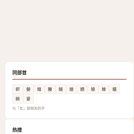
同部首
姸
嫈
㛺
媵
媏
媳
㛉
娘
㛗
嬉
婉
妟
与「女」部相关的字
热搜