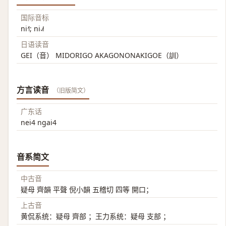
国际音标
ni˧˥; ni˨˩˦
日语读音
GEI（音） MIDORIGO AKAGONONAKIGOE（訓）
方言读音
（旧版简文）
广东话
nei4 ngai4
音系简文
中古音
疑母 齊韻 平聲 倪小韻 五稽切 四等 開口；
上古音
黄侃系统：疑母 齊部 ；王力系统：疑母 支部 ；