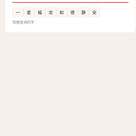
一
爱
福
龙
和
德
静
安
常被查询的字