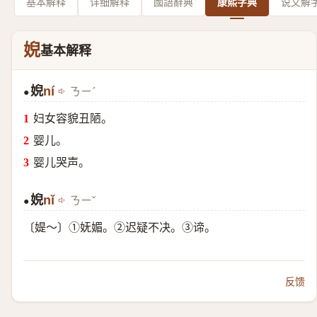
基本解释
详细解释
國語辭典
康熙字典
说文解
婗
基本解释
婗
ní
ㄋㄧˊ
●
妇女容貌丑陋。
婴儿。
婴儿哭声。
婗
nǐ
ㄋㄧˇ
●
〔媞～〕①妩媚。②迟疑不决。③谛。
反馈