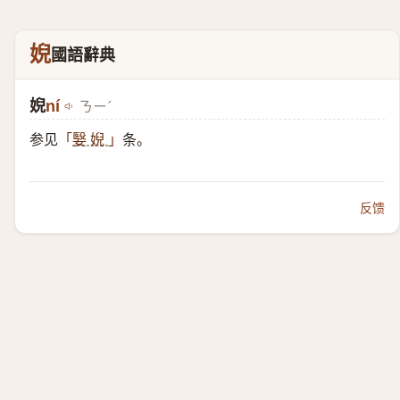
婗
國語辭典
婗
ní
ㄋㄧˊ
参见
条。
「
嫛 婗
」
反馈