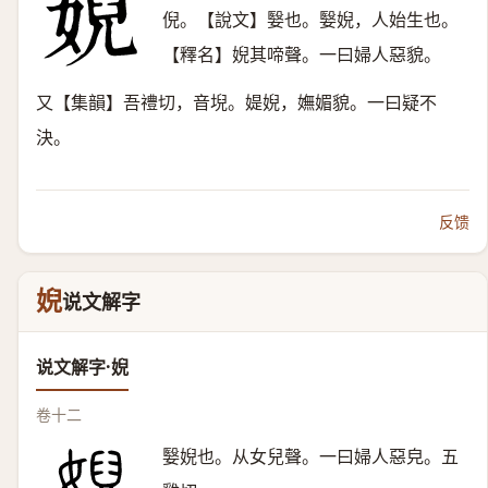
倪。【說文】嫛也。嫛婗，人始生也。
【釋名】婗其啼聲。一曰婦人惡貌。
又【集韻】吾禮切，音堄。媞婗，嫵媚貌。一曰疑不
決。
反馈
婗
说文解字
说文解字·婗
卷十二
嫛婗也。从女兒聲。一曰婦人惡皃。五