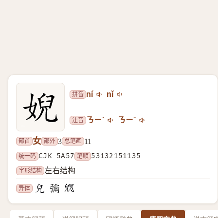
拼音
ní
nǐ
注音
ㄋㄧˊ
ㄋㄧˇ
女
部首
部外
总笔画
3
11
统一码
CJK 5A57
笔顺
53132151135
字形结构
左右结构
异体