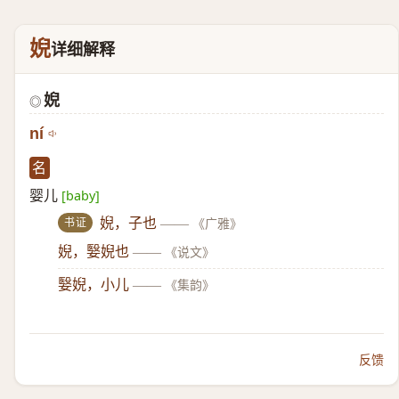
婗
详细解释
婗
◎
ní
名
婴儿
[baby]
书证
婗，子也
——
《广雅》
婗，嫛婗也
——
《说文》
嫛婗，小儿
——
《集韵》
反馈