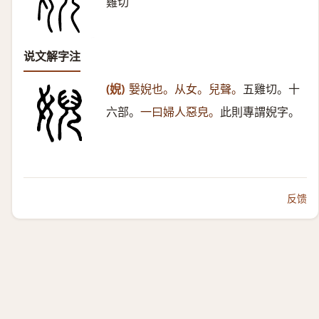
雞切
说文解字注
(婗)
嫛婗也。从女。兒聲。
五雞切。十
六部。
一曰婦人惡皃。
此則專謂婗字。
反馈