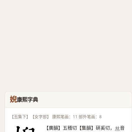
婗
康熙字典
【丑集下】【女字部】 康熙笔画：11 部外笔画：8
【廣韻】五稽切【集韻】硏奚切，
音
𠀤