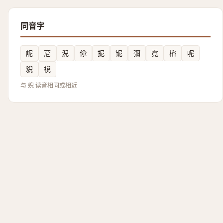
同音字
䛏
苨
淣
伱
抳
铌
彌
霓
㮞
呢
貎
䘽
与 婗 读音相同或相近