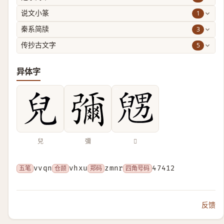
1
说文小篆
3
秦系简牍
5
传抄古文字
异体字
兒
彌
𠒰
五笔
vvqn
仓颉
vhxu
郑码
zmnr
四角号码
47412
反馈