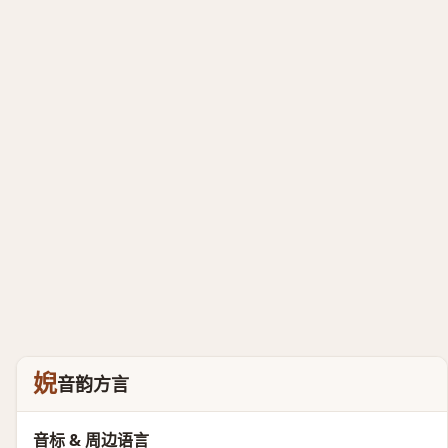
婗
音韵方言
音标 & 周边语言